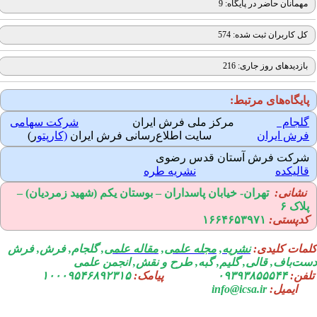
مهمانان حاضر در پایگاه: 9
کل کاربران ثبت شده: 574
بازدیدهای روز جاری: 216
ایگاه‌های مرتبط:
لجام
مرکز ملی فرش ایران
شرکت سهامی
رش ایران
سایت اطلاع‌رسانی فرش ایران
(کارپتو
ر)
رکت فرش آستان قدس رضوی
الیکده
نشریه طره
نشانی:
تهران-
خیابان پاسداران – بوستان یکم (شهید زمردیان) –
لاک ۶
دپستی:
۱۶۶۴۶۵۳۹۷۱
مات کلیدی:
نشریه
,
مجله علمی
,
مقاله علمی
, گلجام, فرش, فرش
ت‌باف, قالی, گلیم, گبه, طرح و نقش, انجمن علمی
فن:
۰۹۳۹۳۸۵۵۵۴۴
پیامک:
۱۰۰۰۹۵۴۶۸۹۲۳۱۵
ایمیل:
info@icsa.ir