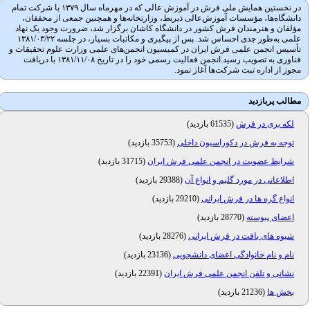
در نخستین همایش ملی فرش در آموزش عالی که در مهرماه سال ۱۳۷۹ با شرکت تمام
دانشگاه‌ها، مؤسسات آموزش‌عالی ذیربط، وزارتخانه‌ها و همچنین جمعی از محققان،
مؤلفان و هنرمندان فرش کشور در دانشگاه کاشان برگزار شد، ضرورت وجود یک نهاد
علمی به‌طور جدی احساس شد. پس از پیگیری و مکاتبات بسیار، در جلسه ۱۳۸۱/۰۳/۲۲
تأسیس انجمن علمی فرش ایران در کمیسیون انجمن‌های علمی وزارت علوم تحقیقات و
فناوری به تصویب رسید.انجمن فعالیت رسمی خود را در تاریخ ۱۳۸۱/۱۱/۰۸ با دریافت
مجوز از اداره تبت شرکت‌ها آغاز نمود.
مطالب پربازدید
لکه بری در فرش
(
61535 بازدید
)
توجه به فرش در دکوراسیون داخلی
(
35753 بازدید
)
شرایط عضویت در انجمن علمی فرش ایران
(
31715 بازدید
)
اطلاعاتی در مورد گلیم و انواع آن
(
29388 بازدید
)
انواع گره ها در فرش ایرانی
(
29210 بازدید
)
اعضای پیوسته
(
28770 بازدید
)
شیوه های بافت در فرش ایرانی
(
28276 بازدید
)
نام و نام خانوادگی اعضای دانشجویی
(
23136 بازدید
)
نشانی و تلفن انجمن علمی فرش ایران
(
22391 بازدید
)
بخش ها
(
21236 بازدید
)