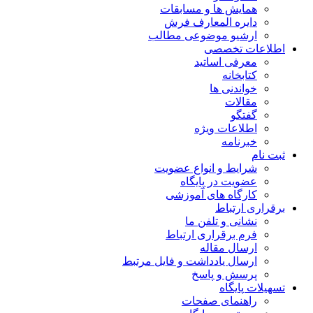
همایش ها و مسابقات
دایره المعارف فرش
ارشیو موضوعی مطالب
اطلاعات تخصصی
معرفی اساتید
کتابخانه
خواندنی ها
مقالات
گفتگو
اطلاعات ویژه
خبرنامه
ثبت نام
شرایط و انواع عضویت
عضویت در پایگاه
کارگاه های آموزشی
برقراری ارتباط
نشانی و تلفن ما
فرم برقراری ارتباط
ارسال مقاله
ارسال یادداشت و فایل مرتبط
پرسش و پاسخ
تسهیلات پایگاه
راهنمای صفحات