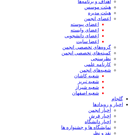
اهداف و برنامه‌ها
هیئت موسس
هیئت مدیره
اعضای انجمن
اعضای پیوسته
اعضای وابسته
اعضای دانشجویی
اعضا سایت
گروه‌های تخصصی انجمن
کمیته‌های تخصصی انجمن
نظرسنجی
کارنامه علمی
شعبه‌های انجمن
شعبه کاشان
شعبه تبریز
شعبه شیراز
شعبه اصفهان
گلجام
اخبار و رویدادها
اخبار انجمن
اخبار فرش
اخبار دانشگاه
نمایشگاه ها و جشنواره ها
نقد و نظر