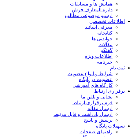
همایش ها و مسابقات
دایره المعارف فرش
ارشیو موضوعی مطالب
اطلاعات تخصصی
معرفی اساتید
کتابخانه
خواندنی ها
مقالات
گفتگو
اطلاعات ویژه
خبرنامه
ثبت نام
شرایط و انواع عضویت
عضویت در پایگاه
کارگاه های آموزشی
برقراری ارتباط
نشانی و تلفن ما
فرم برقراری ارتباط
ارسال مقاله
ارسال یادداشت و فایل مرتبط
پرسش و پاسخ
تسهیلات پایگاه
راهنمای صفحات