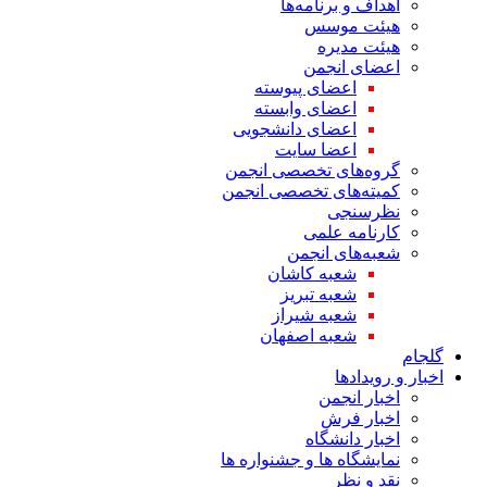
اهداف و برنامه‌ها
هیئت موسس
هیئت مدیره
اعضای انجمن
اعضای پیوسته
اعضای وابسته
اعضای دانشجویی
اعضا سایت
گروه‌های تخصصی انجمن
کمیته‌های تخصصی انجمن
نظرسنجی
کارنامه علمی
شعبه‌های انجمن
شعبه کاشان
شعبه تبریز
شعبه شیراز
شعبه اصفهان
گلجام
اخبار و رویدادها
اخبار انجمن
اخبار فرش
اخبار دانشگاه
نمایشگاه ها و جشنواره ها
نقد و نظر