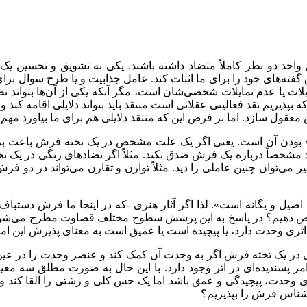
دو نظر کاملاً متضاد داشته باشند. یکی به تشویق و تحسین یک فرش
ته‌های خود را برای ما اثبات کند. عامل جذابیت و یا طرح سوال برای ما
ات یا عدم تمایلات شخصی‌شان است، مگر آنکه یکی از آن‌ها بتواند نظر
ذیریم نقد فعالیتی عقلانی است منتقد باید بتواند دلایلی اقامه کند و گزار
ش معقول سازد. اما بر فرض این که منتقد دلایلی هم برای ما بیاورد م
کلی» بودن آن است. یعنی اگر یک علت مشخص در یک تخته فرش باعث ب
 مشخصاً درباره یک فرش صدق نکند. مثلاً اگر تضادهای رنگی در یک 
ی‌توان چنین عاملی را دید. مثلاً توازن و تقارن می‌تواند در دو فر
صیل و یگانه است». لذا اگر آثار هنری -که در اینجا ما فرش دستباف را 
خیص دهیم؟ در پاسخ به این پرسش سطوح مختلف قضاوت مطرح می‌شود. 
اثری وحدت دارد، یا پیچیده است یا عمیق است به معنای پذیرش این ام
د رنگی در یک تخته فرش اگر به وحدت آن کمک کند و عنصر وحدت را در
 امر پسندیده‌ای در اثر وجود دارد. با این حال به صورت مطلق سه م
ی وحدت، پیچیدگی و عمق باشد اما یک حس کلی و زشتی را القا کند و 
رشناس فرش را بپذیریم؟