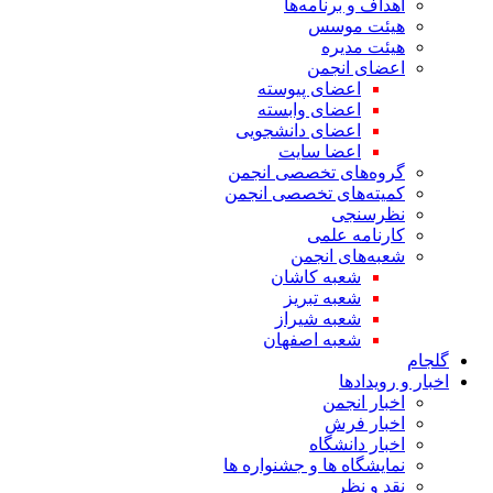
اهداف و برنامه‌ها
هیئت موسس
هیئت مدیره
اعضای انجمن
اعضای پیوسته
اعضای وابسته
اعضای دانشجویی
اعضا سایت
گروه‌های تخصصی انجمن
کمیته‌های تخصصی انجمن
نظرسنجی
کارنامه علمی
شعبه‌های انجمن
شعبه کاشان
شعبه تبریز
شعبه شیراز
شعبه اصفهان
گلجام
اخبار و رویدادها
اخبار انجمن
اخبار فرش
اخبار دانشگاه
نمایشگاه ها و جشنواره ها
نقد و نظر