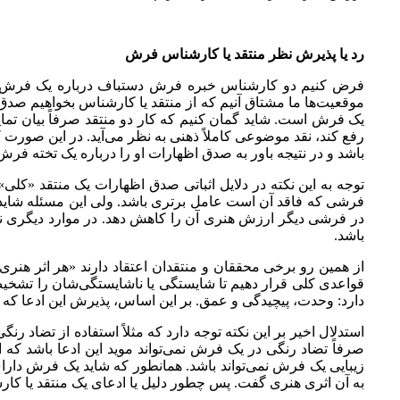
رد یا پذیرش نظر منتقد یا کارشناس فرش
فرض کنیم دو کارشناس خبره فرش دستباف درباره یک فرش واحد 
موقعیت‌ها ما مشتاق آنیم که از منتقد یا کارشناس بخواهیم صدق گف
یک فرش است. شاید گمان کنیم که کار دو منتقد صرفاً بیان تمایل
رفع کند، نقد موضوعی کاملاً ذهنی به نظر می‌آید. در این صورت که بپ
باشد و در نتیجه باور به صدق اظهارات او را درباره یک تخته فر
توجه به این نکته در دلایل اثباتی صدق اظهارات یک منتقد «
فرشی که فاقد آن است عامل برتری باشد. ولی این مسئله شاید
در فرشی دیگر ارزش هنری آن را کاهش دهد. در موارد دیگری نیز م
باشد.
از همین رو برخی محققان و منتقدان اعتقاد دارند «هر اثر هنری ا
قواعدی کلی قرار دهیم تا شایستگی یا ناشایستگی‌شان را تش
دارد: وحدت، پیچیدگی و عمق. بر این اساس، پذیرش این ادعا که 
استدلال اخیر بر این نکته توجه دارد که مثلاً استفاده از تضا
صرفاً تضاد رنگی در یک فرش نمی‌تواند موید این ادعا باشد که
زیبایی یک فرش نمی‌تواند باشد. همانطور که شاید یک فرش دارا
به آن اثری هنری گفت. پس چطور دلیل یا ادعای یک منتقد یا کا