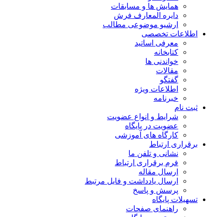
همایش ها و مسابقات
دایره المعارف فرش
ارشیو موضوعی مطالب
اطلاعات تخصصی
معرفی اساتید
کتابخانه
خواندنی ها
مقالات
گفتگو
اطلاعات ویژه
خبرنامه
ثبت نام
شرایط و انواع عضویت
عضویت در پایگاه
کارگاه های آموزشی
برقراری ارتباط
نشانی و تلفن ما
فرم برقراری ارتباط
ارسال مقاله
ارسال یادداشت و فایل مرتبط
پرسش و پاسخ
تسهیلات پایگاه
راهنمای صفحات