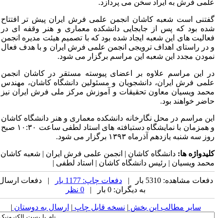
لمی فرش به ایراد سخن می پردازد.
فتنی است شعبه کاشان انجمن علمی فرش ایران پیش تر افتتاح
ده بود که پس از جابجایی دانشکده معماری و هنر وقفه ای در
عالیت های این شعبه ایجاد شده بود که با تصمیم هیئت مدیره انجمن
 در راستای اهداف ترویجی انجمن علمی فرش ایران و با هدف فعال
مودن مجدد این شعبه این مراسم برگزار می شود.
ر این مراسم علاوه بر اعضای پیوسته مستقر در کاشان انجمن
لمی فرش ایران، دانشجویان و مسئولین دانشگاه کاشان، مهندس
حمد ویسیان معاون تحقیقات و آموزش مرکز ملی فرش ایران نیز
اضر خواهند بود.
ین مراسم در محل نگارخانه دانشکده معماری و هنر دانشگاه کاشان
و همزمان با نمایشگاه دستبافته های استاد لطفی ساعت ۱۰:۳۰ صبح
ز سه شنبه یازدهم آذرماه ۱۳۹۳ برگزار می شود.
لیدواژه ها:
دانشگاه کاشان | انجمن علمی فرش ایران | شعبه کاشان |
حمد ویسیان | رئیس دانشگاه کاشان | استاد لطفی |
فعات مشاهده: 5310 بار |
دفعات چاپ: 1177 بار
| دفعات ارسال
به دیگران: 0 بار |
0 نظر
سایر مطالب این بخش
|
نسخه قابل چاپ
|
ارسال به دوستان
|