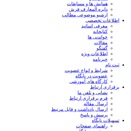
همایش ها و مسابقات
دایره المعارف فرش
ارشیو موضوعی مطالب
اطلاعات تخصصی
معرفی اساتید
کتابخانه
خواندنی ها
مقالات
گفتگو
اطلاعات ویژه
خبرنامه
ثبت نام
شرایط و انواع عضویت
عضویت در پایگاه
کارگاه های آموزشی
برقراری ارتباط
نشانی و تلفن ما
فرم برقراری ارتباط
ارسال مقاله
ارسال یادداشت و فایل مرتبط
پرسش و پاسخ
تسهیلات پایگاه
راهنمای صفحات