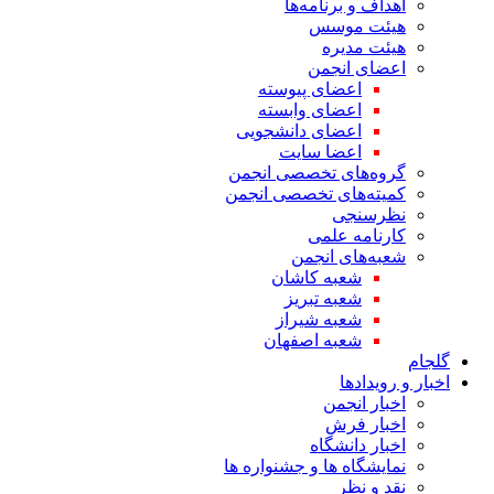
اهداف و برنامه‌ها
هیئت موسس
هیئت مدیره
اعضای انجمن
اعضای پیوسته
اعضای وابسته
اعضای دانشجویی
اعضا سایت
گروه‌های تخصصی انجمن
کمیته‌های تخصصی انجمن
نظرسنجی
کارنامه علمی
شعبه‌های انجمن
شعبه کاشان
شعبه تبریز
شعبه شیراز
شعبه اصفهان
گلجام
اخبار و رویدادها
اخبار انجمن
اخبار فرش
اخبار دانشگاه
نمایشگاه ها و جشنواره ها
نقد و نظر