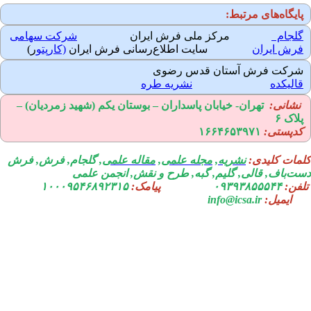
ایگاه‌های مرتبط:
لجام
مرکز ملی فرش ایران
شرکت سهامی
رش ایران
سایت اطلاع‌رسانی فرش ایران
(کارپتو
ر)
رکت فرش آستان قدس رضوی
الیکده
نشریه طره
نشانی:
تهران-
خیابان پاسداران – بوستان یکم (شهید زمردیان) –
لاک ۶
دپستی:
۱۶۶۴۶۵۳۹۷۱
مات کلیدی:
نشریه
,
مجله علمی
,
مقاله علمی
, گلجام, فرش, فرش
ت‌باف, قالی, گلیم, گبه, طرح و نقش, انجمن علمی
فن:
۰۹۳۹۳۸۵۵۵۴۴
پیامک:
۱۰۰۰۹۵۴۶۸۹۲۳۱۵
ایمیل:
info@icsa.ir