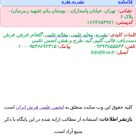
الیکده
نشریه طره
نشانی:
تهران-
خیابان پاسداران – بوستان یکم (شهید زمردیان) –
لاک ۶
دپستی:
۱۶۶۴۶۵۳۹۷۱
مات کلیدی:
نشریه
,
مجله علمی
,
مقاله علمی
, گلجام, فرش, فرش
ت‌باف, قالی, گلیم, گبه, طرح و نقش, انجمن علمی
فن:
۰۹۳۹۳۸۵۵۵۴۴
پیامک:
۱۰۰۰۹۵۴۶۸۹۲۳۱۵
ایمیل:
info@icsa.ir
لیه حقوق این وب سایت متعلق به
انجمن علمی فرش ایران
است.
بازنشر اطلاعات:
استفاده از مطالب ارایه شده در این پایگاه با ذکر
منبع آزاد است.