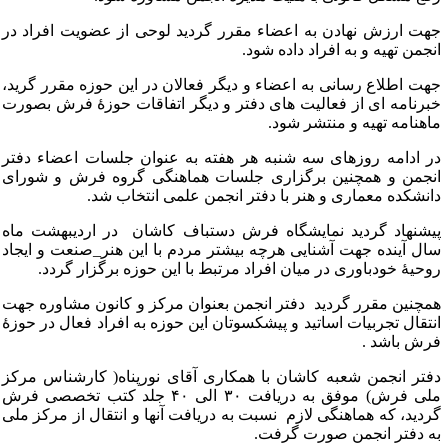
هت ارزش نهادن به اعضاء مقرر گردید لوحی از عضویت افراد در
نجمن تهیه و به افراد داده شود.
هت اطلاع رسانی به اعضاء و دیگر فعالان در این حوزه مقرر گرید،
برنامه ای از فعالیت های دفتر و دیگر اتفاقات حوزۀ فرش بصورت
اهنامه تهیه و منتشر شود.
ر ادامه روزهای سه شنبه هر هفته به عنوان جلسات اعضاء دفتر
نجمن و همچنین برگزاری جلسات هماهنگی گروه فرش و شورای
انشکده معماری و هنر با دفتر انجمن علمی انتخاب شد.
یشنهاد گردید نمایشگاه فرش دستباف کاشان در اردیبهشت ماه
ال آینده جهت آشنایی هرچه بیشتر مردم با این هنر_صنعت و ایجاد
وحیۀ خودباوری در میان افراد مرتبط با این حوزه برگزار گردد.
مچنین مقرر گردید دفتر انجمن بعنوان مرکز و کانون مشاوره جهت
نتقال تجربیات اساتید و پیشکسوتان این حوزه به افراد فعال در حوزۀ
رش باشد .
فتر انجمن شعبه کاشان با همکاری آقای نورپناه( کارشناس مرکز
ملی فرش) موفق به دریافت ۳۰ الی ۴۰ جلد کتب تخصصی فرش
ردید، که هماهنگی لازم نسبت به دریافت آنها و انتقال از مرکز ملی
ه دفتر انجمن صورت گرفت.