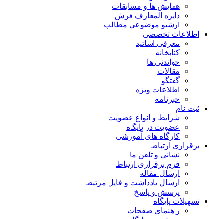
همایش ها و مسابقات
دایره المعارف فرش
ارشیو موضوعی مطالب
اطلاعات تخصصی
معرفی اساتید
کتابخانه
خواندنی ها
مقالات
گفتگو
اطلاعات ویژه
خبرنامه
ثبت نام
شرایط و انواع عضویت
عضویت در پایگاه
کارگاه های آموزشی
برقراری ارتباط
نشانی و تلفن ما
فرم برقراری ارتباط
ارسال مقاله
ارسال یادداشت و فایل مرتبط
پرسش و پاسخ
تسهیلات پایگاه
راهنمای صفحات