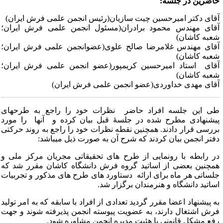
اضرین در جلسه:
قای دکتر امیرحسین چیت سازیان(رئیس انجمن علمی فرش ایران)
قای مهندس محمود برادران(مسئول انجمن علمی فرش ایران؛
عبه کاشان)
قای مهندس غلامرضا صالح علوی(عضوانجمن علمی فرش ایران؛
عبه کاشان)
قای استاد امیرحسین کریمپور(عضو انجمن علمی فرش ایران؛
عبه کاشان)
قای مهدی خداوردی(عضو انجمن علمی فرش ایران)
ی این جلسه افراد حاضر نظرات خود را راجع به طرحهای
یشنهادی مطرح شده در جلسۀ قبل بیان کرده و آنها را مورد
ررسی قرار دادند. همچنین نقطه نظرات خود را راجع به روند حرکتی
فتر انجمن بیان کردند که شرح آن به صورت ذیل میباشد:
ر رابطه با رونمایی از طرح های تحقیقاتی مجریان مرکز ملی و
مچنین بعضی از اساتید گروه فرش دانشگاه کاشان مقرر شد که
لساتی هر ماه برای ارائه دستاورد های طرح های مذکور و تجربیات
ساتید دانشگاه و هنرمندان برگزار شد.
ه پیشنهاد اعضا مقرر گردید تعدادی از افراد با سابقه که به امر تولید
رش اشتغال دارند، به عضویت پیوسته انجمن پذیرفته شوند و جهت
فع مشکل قانونی با هئیت مدیره انجمن مشاوره شود.