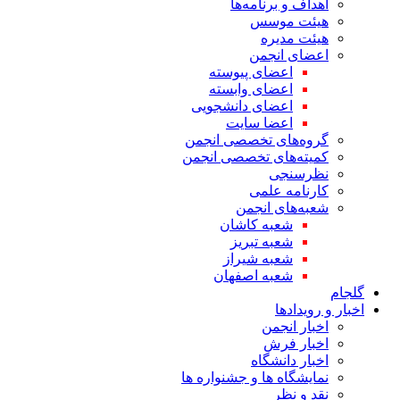
اهداف و برنامه‌ها
هیئت موسس
هیئت مدیره
اعضای انجمن
اعضای پیوسته
اعضای وابسته
اعضای دانشجویی
اعضا سایت
گروه‌های تخصصی انجمن
کمیته‌های تخصصی انجمن
نظرسنجی
کارنامه علمی
شعبه‌های انجمن
شعبه کاشان
شعبه تبریز
شعبه شیراز
شعبه اصفهان
گلجام
اخبار و رویدادها
اخبار انجمن
اخبار فرش
اخبار دانشگاه
نمایشگاه ها و جشنواره ها
نقد و نظر