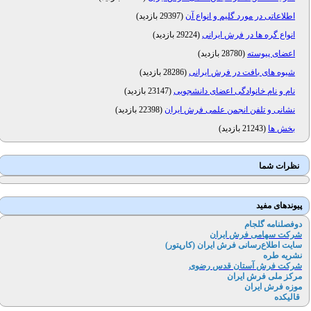
اطلاعاتی در مورد گلیم و انواع آن
(
29397 بازدید
)
انواع گره ها در فرش ایرانی
(
29224 بازدید
)
اعضای پیوسته
(
28780 بازدید
)
شیوه های بافت در فرش ایرانی
(
28286 بازدید
)
نام و نام خانوادگی اعضای دانشجویی
(
23147 بازدید
)
نشانی و تلفن انجمن علمی فرش ایران
(
22398 بازدید
)
بخش ها
(
21243 بازدید
)
نظرات شما
پیوندهای مفید
دوفصلنامه گلجام
شرکت سهامی فرش ایران
سایت اطلاع‌رسانی فرش ایران (کارپتور
)
نشریه طره
شرکت فرش آستان قدس رضوی
مرکز ملی فرش ایران
موزه فرش ایران
قالیکده