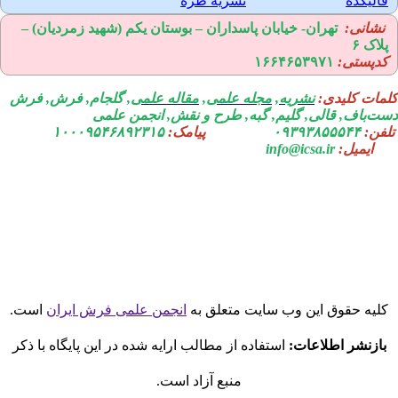
الیکده
نشریه طره
نشانی:
تهران-
خیابان پاسداران – بوستان یکم (شهید زمردیان) –
لاک ۶
دپستی:
۱۶۶۴۶۵۳۹۷۱
مات کلیدی:
نشریه
,
مجله علمی
,
مقاله علمی
, گلجام, فرش, فرش
ت‌باف, قالی, گلیم, گبه, طرح و نقش, انجمن علمی
فن:
۰۹۳۹۳۸۵۵۵۴۴
پیامک:
۱۰۰۰۹۵۴۶۸۹۲۳۱۵
ایمیل:
info@icsa.ir
لیه حقوق این وب سایت متعلق به
انجمن علمی فرش ایران
است.
بازنشر اطلاعات:
استفاده از مطالب ارایه شده در این پایگاه با ذکر
منبع آزاد است.