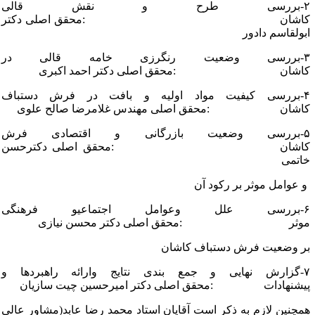
۲-بررسی طرح و نقش قالی
اشان :محقق اصلی دکتر
بولقاسم دادور
۳-بررسی وضعیت رنگرزی خامه قالی در
اشان :محقق اصلی دکتر احمد اکبری
۴-بررسی کیفیت مواد اولیه و بافت در فرش دستباف
اشان :محقق اصلی مهندس غلامرضا صالح علوی
۵-بررسی وضعیت بازرگانی و اقتصادی فرش
اشان :محقق اصلی دکترحسن
اتمی
 عوامل موثر بر رکود آن
۶-بررسی علل وعوامل اجتماعیو فرهنگی
وثر :محقق اصلی دکتر محسن نیازی
ر وضعیت فرش دستباف کاشان
۷-گزارش نهایی و جمع بندی نتایج وارائه راهبردها و
یشنهادات :محقق اصلی دکتر امیرحسین چیت سازیان
مچنین لازم به ذکر است آقایان استاد محمد رضا عابد(مشاور عالی