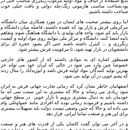
دیع استفاده از الیاف و مواد اولیه مرغوب،رنگرزی مناسب حتی در
ود.شناخت مناسب هارمونی رنگ،چله دوانی و بافت خیلی خوب
ناخت داشته باشیم.
ما روی بیشتر صحبت های ایشان در مورد همکاری میان دانشگاه،
رکزملی فرش و بازار بود که عقیده داشتند، فاصله میان دانشگاه و
ازار باید کم شود، واحد های تولیدی با دانشگاه هماهنگ شوند وتفاهم
امه امضا کنند، دانشگاه و مرکز ملی بتوانند روی مواد اولیه و کیفیت
نگرزی و ... کنترل داشته باشند حتی اگر بشود حجره ای برای
انشجویان در بازار تهیه شود، تا مرغوبیت فرش بیشتر شود.
مینطور اشاره ای به موادی داشتند که از کشور های خارجی
صوصا چین وارد می شود در حالی که ایران خود می تواند جز
هترین تولید کنندگان مواد اولیه فرش باشد و ابوزیدآباد را مثال زدند
ه پشم خوبی در آن تولید می شود.
صفهانیان خاطر نشان کرد که زمانی تجارت جهانی فرش به ایران
ود زیادی می رساند و حالا که مشتری به این سمت نمی آید ما
ودمان باید به دنبال مشتری برویم تا بازار خوبی در سطح جهانی
اشته باشیم و فرمودند زمانی بوده که افرادی مانند عمواوغلی وام
ی داده اند و حالا که چنین وضعی نیست دولت باید تسهیلات بیشتری
رای این هنر و صنعت تماما ایرانی، قرار دهد.
 در آخر می توان گفت کاشان یکی از قدرت های هنر و صنعت
رش بوده است و همیشه در هر زمینه ای چه طراحی و تولید و چه