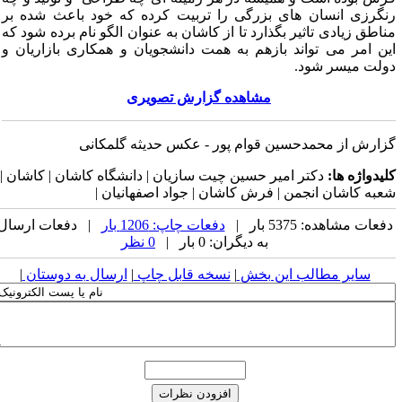
نگرزی انسان های بزرگی را تربیت کرده که خود باعث شده بر
ناطق زیادی تاثیر بگذارد تا از کاشان به عنوان الگو نام برده شود که
ین امر می تواند بازهم به همت دانشجویان و همکاری بازاریان و
ولت میسر شود.
مشاهده گزارش تصویری
زارش از محمدحسین قوام پور - عکس حدیثه گلمکانی
لیدواژه ها:
دکتر امیر حسین چیت سازیان | دانشگاه کاشان | کاشان |
عبه کاشان انجمن | فرش کاشان | جواد اصفهانیان |
فعات مشاهده: 5375 بار |
دفعات چاپ: 1206 بار
| دفعات ارسال
به دیگران: 0 بار |
0 نظر
سایر مطالب این بخش
|
نسخه قابل چاپ
|
ارسال به دوستان
|