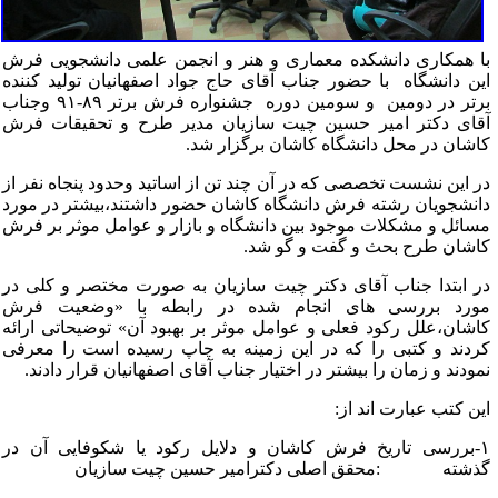
ا همکاری دانشکده معماری و هنر و انجمن علمی دانشجویی فرش
ین دانشگاه با حضور جناب آقای حاج جواد اصفهانیان تولید کننده
برتر در دومین و سومین دوره جشنواره فرش برتر ۸۹-۹۱ وجناب
قای دکتر امیر حسین چیت سازیان مدیر طرح و تحقیقات فرش
اشان در محل دانشگاه کاشان برگزار شد.
ر این نشست تخصصی که در آن چند تن از اساتید وحدود پنجاه نفر از
انشجویان رشته فرش دانشگاه کاشان حضور داشتند،بیشتر در مورد
سائل و مشکلات موجود بین دانشگاه و بازار و عوامل موثر بر فرش
اشان طرح بحث و گفت و گو شد.
ر ابتدا جناب آقای دکتر چیت سازیان به صورت مختصر و کلی در
ورد بررسی های انجام شده در رابطه با «وضعیت فرش
اشان،علل رکود فعلی و عوامل موثر بر بهبود آن» توضیحاتی ارائه
ردند و کتبی را که در این زمینه به چاپ رسیده است را معرفی
مودند و زمان را بیشتر در اختیار جناب آقای اصفهانیان قرار دادند.
ین کتب عبارت اند از:
۱-بررسی تاریخ فرش کاشان و دلایل رکود یا شکوفایی آن در
ذشته :محقق اصلی دکترامیر حسین چیت سازیان