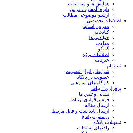
همایش ها و مسابقات
دایره المعارف فرش
ارشیو موضوعی مطالب
اطلاعات تخصصی
معرفی اساتید
کتابخانه
خواندنی ها
مقالات
گفتگو
اطلاعات ویژه
خبرنامه
ثبت نام
شرایط و انواع عضویت
عضویت در پایگاه
کارگاه های آموزشی
برقراری ارتباط
نشانی و تلفن ما
فرم برقراری ارتباط
ارسال مقاله
ارسال یادداشت و فایل مرتبط
پرسش و پاسخ
تسهیلات پایگاه
راهنمای صفحات