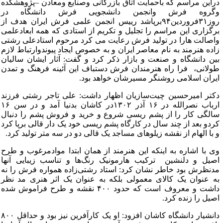
راین مراسم که باحمایت اتاق بازرگانی وصنایع ومعادن –پژوهشکده
گروه فرش وانجمن دانشجویی فرش دانشگاه در
روز۳۱فروردین۹۴برپاشد رییس انجمن علمی فرش ایران هدف از
رگزاری این مراسم را تجلیل و تکریم از استادی که همه ابعادعلمی
اصالت هارا در تولید فرش رعایت می کرد مرحوم استادعلی رشتی
اده هنرمند به نام معاصر ایران و به خصوص ایجاد پیوندوارتباط لازم
ین دانشگاه و صنعت و بازار ذکر کرد و گفت: آثار ایشان سالیان
ولانی، فرا راه هنرمندان فرش دستباف این آئینه فرهنگ و تمدن
یران اسلامی روشنگر مسیرشان خواهد بود.
کتر امیر‌حسین چیت‌سازیان اظهار داشت: علی تاجر رشتی فرزند
ارباب نصرالله در ۱۶ آذر ۱۳۰۲در کاشان بدنیا آمد و در سن ۱۶
الگی کار را از پشم ریسی شروع و خرید و فروش پشم را دنبال
ردو بعد از چند سال در کارگاه پشم ریسی خود یک دار قالی برپا کرد
 با الهام از نقشه زیلوهای مساجد یک قالی دو در سه متر تولید کرد.
ی با اشاره به اینکه این هنرمند از همان ابتدا موادمرغوب و طرح
صیل و دلنشین ترکیب هارمونیک رنگ‌ها و تناسب زیبایی آنها
دنظرش بود خاطر نشان کرد: استاد رشتی‌زاده همواره فرش را نه
ه عنوان یک کالای معمولی بلکه به عنوان یک اثر هنری مد نظر
داشت و معروف است که حدود ۴۰۰ نقشه و طرح فراموش شده
صیل را زنده کرد.
دانشیار دانشگاه کاشان افزود: او یک کارآفرین نیز بود و حداقل ۸۰۰