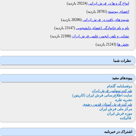
انواع گره ها در فرش ایرانی
(
29224 بازدید
)
اعضای پیوسته
(
28781 بازدید
)
شیوه های بافت در فرش ایرانی
(
28286 بازدید
)
نام و نام خانوادگی اعضای دانشجویی
(
23147 بازدید
)
نشانی و تلفن انجمن علمی فرش ایران
(
22398 بازدید
)
بخش ها
(
21243 بازدید
)
نظرات شما
پیوندهای مفید
دوفصلنامه گلجام
شرکت سهامی فرش ایران
سایت اطلاع‌رسانی فرش ایران (کارپتور
)
نشریه طره
شرکت فرش آستان قدس رضوی
مرکز ملی فرش ایران
موزه فرش ایران
قالیکده
اشتراک در خبرنامه