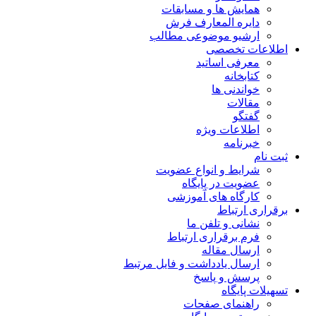
همایش ها و مسابقات
دایره المعارف فرش
ارشیو موضوعی مطالب
اطلاعات تخصصی
معرفی اساتید
کتابخانه
خواندنی ها
مقالات
گفتگو
اطلاعات ویژه
خبرنامه
ثبت نام
شرایط و انواع عضویت
عضویت در پایگاه
کارگاه های آموزشی
برقراری ارتباط
نشانی و تلفن ما
فرم برقراری ارتباط
ارسال مقاله
ارسال یادداشت و فایل مرتبط
پرسش و پاسخ
تسهیلات پایگاه
راهنمای صفحات