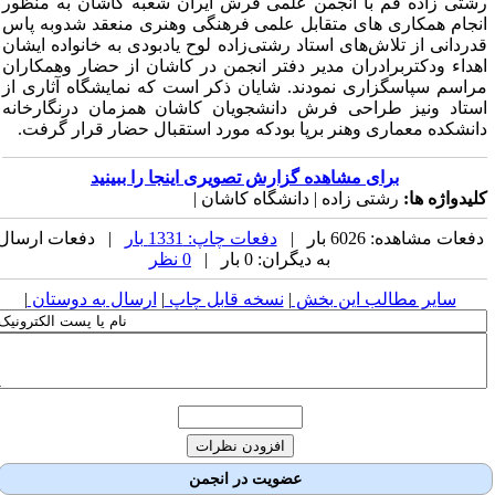
شتی زاده قم با انجمن علمی فرش ایران شعبه کاشان به منظور
نجام همکاری های متقابل علمی فرهنگی وهنری منعقد شدوبه پاس
دردانی از تلاش‌های استاد رشتی‌زاده لوح یادبودی به خانواده ایشان
هداء ودکتربرادران مدیر دفتر انجمن در کاشان از حضار وهمکاران
راسم سپاسگزاری نمودند. شایان ذکر است که نمایشگاه آثاری از
ستاد ونیز طراحی فرش دانشجویان کاشان همزمان درنگارخانه
انشکده معماری وهنر برپا بودکه مورد استقبال حضار قرار گرفت.
برای مشاهده گزارش تصویری اینجا را ببینید
لیدواژه ها:
رشتی زاده | دانشگاه کاشان |
فعات مشاهده: 6026 بار |
دفعات چاپ: 1331 بار
| دفعات ارسال
به دیگران: 0 بار |
0 نظر
سایر مطالب این بخش
|
نسخه قابل چاپ
|
ارسال به دوستان
|
عضویت در انجمن