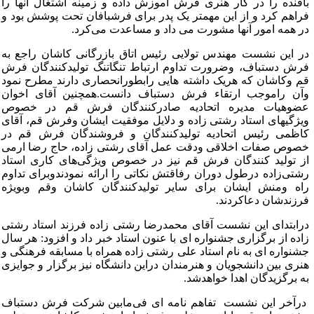
افنده را در کار هنری فرش آموزش داده و زمینه اشتغال آنها را
راهم کرد و از این مهمتر یک پدر برای فرشبافان تحت پوشش بود و
ر همه امور آنها مشورت می داد و مساعدت می‌کرد.
ر این نشست مهندس تولایی رئیس اتاق بازرگانی کاشان راجع به
رش دستباف، وضرورت تداوم ارتباط تنگاتنگ تولیدکنندگان فرش
م وکاشان که هریک داشته هایی رابطورانحصاری دارند مطرح نمود
آن راموجب ارتقاء فرش دستباف دانست.همچنین آقای اخوان
ضوهیات مدیره اتحادیه صادرکنندگان فرش قم در خصوص
یژگیهای استاد رشتی زاده و دلایل موفقیت ایشان وفرش قم، آقای
اظمی رئیس اتحادیه تولید‌کنندگان و فروشندگان فرش قم در
صوص صفات اخلاقی ودقت عمل آقای رشتی زاده، حاج رضا ارمی
ز تولید کنندگان فرش قم نیز در خصوص ویژگی‌‌های کاری استاد
شتی‌زاده درطول دوران رفاقتش نکاتی را ارائه نمودندوبرای تداوم
اه ومنش ایشان برای سایر تولیدکنندگان کاشان وقم وبویژه
رزندشان دعاکردند.
رابتدای این نشست آقای محمدرضا رشتی زاده فرزند استاد رشتی
اده از برگزاری جشنواره ای با عنون استاد خبر داد و افزود: هر سال
شنواره ای به نام استاد علی رشتی زاده همراه با مسابقه فرهنگی و
نری بین دانشجویان و هنرمندان دراین دانشگاه نیز برگزار و جوایزی
ه برگزیدگان اهدا خواهدشد.
رآخر این نشست تفاهم نامه ای فی‌مابین شرکت فرش دستباف