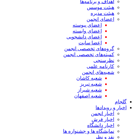
اهداف و برنامه‌ها
هیئت موسس
هیئت مدیره
اعضای انجمن
اعضای پیوسته
اعضای وابسته
اعضای دانشجویی
اعضا سایت
گروه‌های تخصصی انجمن
کمیته‌های تخصصی انجمن
نظرسنجی
کارنامه علمی
شعبه‌های انجمن
شعبه کاشان
شعبه تبریز
شعبه شیراز
شعبه اصفهان
گلجام
اخبار و رویدادها
اخبار انجمن
اخبار فرش
اخبار دانشگاه
نمایشگاه ها و جشنواره ها
نقد و نظر