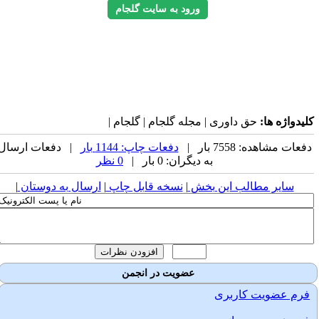
ورود به سایت گلجام
لیدواژه ها:
حق داوری | مجله گلجام | گلجام |
فعات مشاهده: 7558 بار |
دفعات چاپ: 1144 بار
| دفعات ارسال
به دیگران: 0 بار |
0 نظر
سایر مطالب این بخش
|
نسخه قابل چاپ
|
ارسال به دوستان
|
عضویت در انجمن
فرم عضویت کاربری