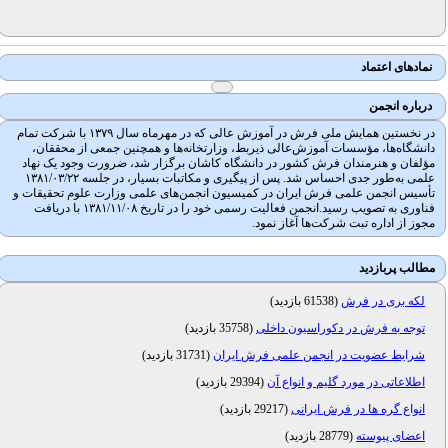
نمادهای اعتماد
درباره انجمن
در نخستین همایش ملی فرش در آموزش عالی که در مهرماه سال ۱۳۷۹ با شرکت تمام
دانشگاه‌ها، مؤسسات آموزش‌عالی ذیربط، وزارتخانه‌ها و همچنین جمعی از محققان،
مؤلفان و هنرمندان فرش کشور در دانشگاه کاشان برگزار شد، ضرورت وجود یک نهاد
علمی به‌طور جدی احساس شد. پس از پیگیری و مکاتبات بسیار، در جلسه ۱۳۸۱/۰۳/۲۲
تأسیس انجمن علمی فرش ایران در کمیسیون انجمن‌های علمی وزارت علوم تحقیقات و
فناوری به تصویب رسید.انجمن فعالیت رسمی خود را در تاریخ ۱۳۸۱/۱۱/۰۸ با دریافت
مجوز از اداره تبت شرکت‌ها آغاز نمود.
مطالب پربازدید
لکه بری در فرش
(
61538 بازدید
)
توجه به فرش در دکوراسیون داخلی
(
35758 بازدید
)
شرایط عضویت در انجمن علمی فرش ایران
(
31731 بازدید
)
اطلاعاتی در مورد گلیم و انواع آن
(
29394 بازدید
)
انواع گره ها در فرش ایرانی
(
29217 بازدید
)
اعضای پیوسته
(
28779 بازدید
)