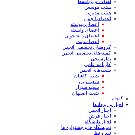
اهداف و برنامه‌ها
هیئت موسس
هیئت مدیره
اعضای انجمن
اعضای پیوسته
اعضای وابسته
اعضای دانشجویی
اعضا سایت
گروه‌های تخصصی انجمن
کمیته‌های تخصصی انجمن
نظرسنجی
کارنامه علمی
شعبه‌های انجمن
شعبه کاشان
شعبه تبریز
شعبه شیراز
شعبه اصفهان
گلجام
اخبار و رویدادها
اخبار انجمن
اخبار فرش
اخبار دانشگاه
نمایشگاه ها و جشنواره ها
نقد و نظر