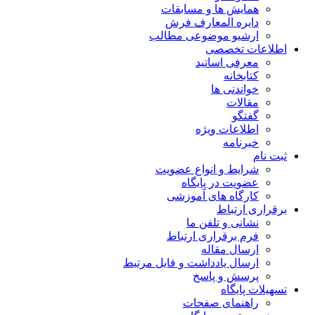
همایش ها و مسابقات
دایره المعارف فرش
ارشیو موضوعی مطالب
اطلاعات تخصصی
معرفی اساتید
کتابخانه
خواندنی ها
مقالات
گفتگو
اطلاعات ویژه
خبرنامه
ثبت نام
شرایط و انواع عضویت
عضویت در پایگاه
کارگاه های آموزشی
برقراری ارتباط
نشانی و تلفن ما
فرم برقراری ارتباط
ارسال مقاله
ارسال یادداشت و فایل مرتبط
پرسش و پاسخ
تسهیلات پایگاه
راهنمای صفحات