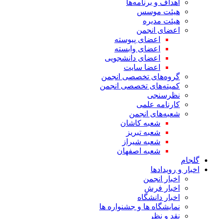
اهداف و برنامه‌ها
هیئت موسس
هیئت مدیره
اعضای انجمن
اعضای پیوسته
اعضای وابسته
اعضای دانشجویی
اعضا سایت
گروه‌های تخصصی انجمن
کمیته‌های تخصصی انجمن
نظرسنجی
کارنامه علمی
شعبه‌های انجمن
شعبه کاشان
شعبه تبریز
شعبه شیراز
شعبه اصفهان
گلجام
اخبار و رویدادها
اخبار انجمن
اخبار فرش
اخبار دانشگاه
نمایشگاه ها و جشنواره ها
نقد و نظر