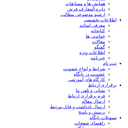
همایش ها و مسابقات
دایره المعارف فرش
ارشیو موضوعی مطالب
اطلاعات تخصصی
معرفی اساتید
کتابخانه
خواندنی ها
مقالات
گفتگو
اطلاعات ویژه
خبرنامه
ثبت نام
شرایط و انواع عضویت
عضویت در پایگاه
کارگاه های آموزشی
برقراری ارتباط
نشانی و تلفن ما
فرم برقراری ارتباط
ارسال مقاله
ارسال یادداشت و فایل مرتبط
پرسش و پاسخ
تسهیلات پایگاه
راهنمای صفحات