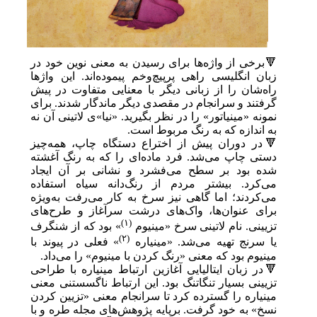
🔻برخی از واژه‌ها برای رسیدن به معنی نوین خود در
زبان انگلیسی راهی پرپیچ‌وخم پیموده‌اند. این واژها
راه‌شان را از زبانی دیگر با معنایی متفاوت در پیش
گرفتند و سرانجام در مقصدی دیگر ماندگار شدند. برای
نمونه «مینیاتور» را در نظر بگیرید. «نیا»ی لاتینی آن نه
به اندازه که به رنگ مربوط است.
🔻در دوران پیش از اختراع دستگاه چاپ، همه‌چیز
دستی چاپ می‌شد. فرد ماده‌ای را که به رنگ آغشته
شده بود بر سطح می‌فشرد و نشانی بر آن ایجاد
می‌کرد. بیشتر مردم از رنگ‌دانه‌ سیاه استفاده
می‌کردند؛ اما گاهی نیز سرخ به کار می‌رفت به‌ویژه
برای عنوان‌ها، واک‌های درشت سرآغاز و طرح‌های
(۱)
تزیینی. نام لاتینی سرخ «مینیوم
» بود که از شنگرف
(۲)
یا سرنج تهیه می‌شد. «مینیاره
» فعلی در پیوند با
مینیوم بود که معنی «رنگ کردن با مینیوم» را می‌داد.
🔻در زبان ایتالیایی آغازین ارتباط مینیاره با طراحی
تزیینی بسیار تنگاتنگ بود. این ارتباط ناگسستنی معنی
مینیاره را گسترده کرد تا سرانجام معنی «تزیین کردن
نسخ» به خود گرفت. برپایه پژوهش‌های مجله طره و با