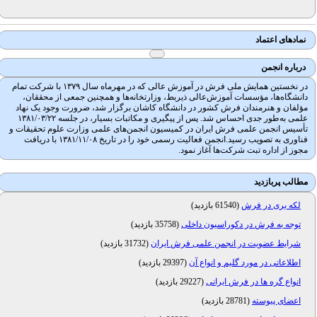
نمادهای اعتماد
درباره انجمن
در نخستین همایش ملی فرش در آموزش عالی که در مهرماه سال ۱۳۷۹ با شرکت تمام
دانشگاه‌ها، مؤسسات آموزش‌عالی ذیربط، وزارتخانه‌ها و همچنین جمعی از محققان،
مؤلفان و هنرمندان فرش کشور در دانشگاه کاشان برگزار شد، ضرورت وجود یک نهاد
علمی به‌طور جدی احساس شد. پس از پیگیری و مکاتبات بسیار، در جلسه ۱۳۸۱/۰۳/۲۲
تأسیس انجمن علمی فرش ایران در کمیسیون انجمن‌های علمی وزارت علوم تحقیقات و
فناوری به تصویب رسید.انجمن فعالیت رسمی خود را در تاریخ ۱۳۸۱/۱۱/۰۸ با دریافت
مجوز از اداره تبت شرکت‌ها آغاز نمود.
مطالب پربازدید
لکه بری در فرش
(
61540 بازدید
)
توجه به فرش در دکوراسیون داخلی
(
35758 بازدید
)
شرایط عضویت در انجمن علمی فرش ایران
(
31732 بازدید
)
اطلاعاتی در مورد گلیم و انواع آن
(
29397 بازدید
)
انواع گره ها در فرش ایرانی
(
29227 بازدید
)
اعضای پیوسته
(
28781 بازدید
)