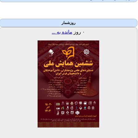
روزشمار
۰
روز
مانده به ...