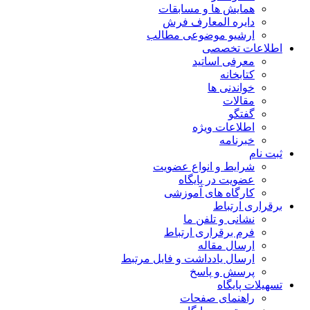
همایش ها و مسابقات
دایره المعارف فرش
ارشیو موضوعی مطالب
اطلاعات تخصصی
معرفی اساتید
کتابخانه
خواندنی ها
مقالات
گفتگو
اطلاعات ویژه
خبرنامه
ثبت نام
شرایط و انواع عضویت
عضویت در پایگاه
کارگاه های آموزشی
برقراری ارتباط
نشانی و تلفن ما
فرم برقراری ارتباط
ارسال مقاله
ارسال یادداشت و فایل مرتبط
پرسش و پاسخ
تسهیلات پایگاه
راهنمای صفحات