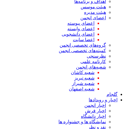
اهداف و برنامه‌ها
هیئت موسس
هیئت مدیره
اعضای انجمن
اعضای پیوسته
اعضای وابسته
اعضای دانشجویی
اعضا سایت
گروه‌های تخصصی انجمن
کمیته‌های تخصصی انجمن
نظرسنجی
کارنامه علمی
شعبه‌های انجمن
شعبه کاشان
شعبه تبریز
شعبه شیراز
شعبه اصفهان
گلجام
اخبار و رویدادها
اخبار انجمن
اخبار فرش
اخبار دانشگاه
نمایشگاه ها و جشنواره ها
نقد و نظر