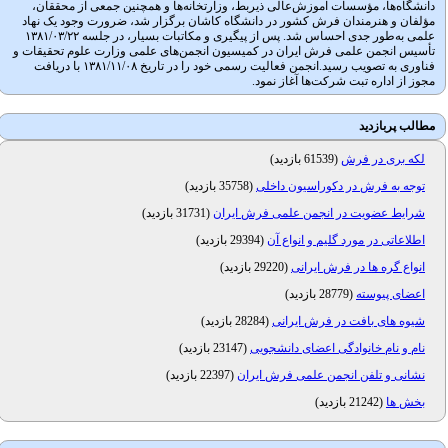
دانشگاه‌ها، مؤسسات آموزش‌عالی ذیربط، وزارتخانه‌ها و همچنین جمعی از محققان،
مؤلفان و هنرمندان فرش کشور در دانشگاه کاشان برگزار شد، ضرورت وجود یک نهاد
علمی به‌طور جدی احساس شد. پس از پیگیری و مکاتبات بسیار، در جلسه ۱۳۸۱/۰۳/۲۲
تأسیس انجمن علمی فرش ایران در کمیسیون انجمن‌های علمی وزارت علوم تحقیقات و
فناوری به تصویب رسید.انجمن فعالیت رسمی خود را در تاریخ ۱۳۸۱/۱۱/۰۸ با دریافت
مجوز از اداره تبت شرکت‌ها آغاز نمود.
مطالب پربازدید
لکه بری در فرش
(
61539 بازدید
)
توجه به فرش در دکوراسیون داخلی
(
35758 بازدید
)
شرایط عضویت در انجمن علمی فرش ایران
(
31731 بازدید
)
اطلاعاتی در مورد گلیم و انواع آن
(
29394 بازدید
)
انواع گره ها در فرش ایرانی
(
29220 بازدید
)
اعضای پیوسته
(
28779 بازدید
)
شیوه های بافت در فرش ایرانی
(
28284 بازدید
)
نام و نام خانوادگی اعضای دانشجویی
(
23147 بازدید
)
نشانی و تلفن انجمن علمی فرش ایران
(
22397 بازدید
)
بخش ها
(
21242 بازدید
)