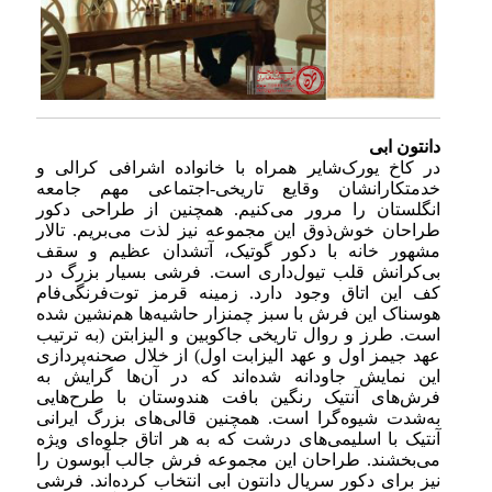
دانتون ابی
در کاخ یورک‌شایر همراه با خانواده اشرافی کرالی و
خدمتکارانشان وقایع تاریخی-اجتماعی مهم جامعه
انگلستان را مرور می‌کنیم. همچنین از طراحی دکور
طراحان خوش‌ذوق این مجموعه نیز لذت می‌بریم. تالار
مشهور خانه با دکور گوتیک، آتشدان عظیم و سقف
بی‌کرانش قلب تیول‌داری است. فرشی بسیار بزرگ در
کف این اتاق وجود دارد. زمینه‌ قرمز توت‌فرنگی‌فام
هوسناک این فرش با سبز چمنزار حاشیه‌ها هم‌نشین شده
است. طرز و روال تاریخی جاکوبین و الیزابتن (به ترتیب
عهد جیمز اول و عهد الیزابت اول) از خلال صحنه‌پردازی
این نمایش جاودانه شده‌اند که در آن‌ها گرایش به
فرش‌های آنتیک رنگین بافت هندوستان با طرح‌هایی
به‌شدت شیوه‌گرا است. همچنین قالی‌های بزرگ ایرانی
آنتیک با اسلیمی‌های درشت که به هر اتاق جلوه‌ای ویژه
می‌بخشند. طراحان این مجموعه فرش جالب آبوسون را
نیز برای دکور سریال دانتون ابی انتخاب کرده‌اند. فرشی