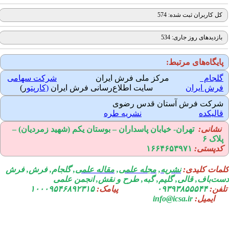
کل کاربران ثبت شده: 574
بازدیدهای روز جاری: 534
ایگاه‌های مرتبط:
لجام
مرکز ملی فرش ایران
شرکت سهامی
رش ایران
سایت اطلاع‌رسانی فرش ایران
(کارپتو
ر)
رکت فرش آستان قدس رضوی
الیکده
نشریه طره
نشانی:
تهران-
خیابان پاسداران – بوستان یکم (شهید زمردیان) –
لاک ۶
دپستی:
۱۶۶۴۶۵۳۹۷۱
مات کلیدی:
نشریه
,
مجله علمی
,
مقاله علمی
, گلجام, فرش, فرش
ت‌باف, قالی, گلیم, گبه, طرح و نقش, انجمن علمی
فن:
۰۹۳۹۳۸۵۵۵۴۴
پیامک:
۱۰۰۰۹۵۴۶۸۹۲۳۱۵
ایمیل:
info@icsa.ir