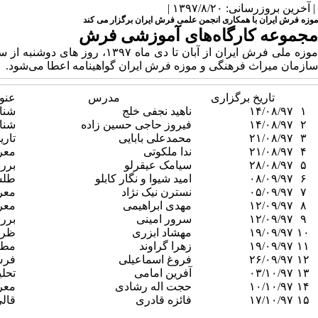
| آخرین بروزرسانی: ۱۳۹۷/۸/۲۰ |
موزه فرش ایران با همکاری انجمن علمی فرش ایران برگزار می کند
مجموعه کارگاه‌های آموزشی فرش
سازمان میراث فرهنگی و موزه فرش ایران گواهینامه اعطا می‌شود.
تاریخ برگزاری
مدرس
عنو
۱
۱۴/۰۸/۹۷
ناهید نجفی خلج
شنا
۲
۱۴/۰۸/۹۷
فیروز حاجی حسین زاده
شنا
۳
۲۱/۰۸/۹۷
محمدعلی بابایی
تاری
۴
۲۱/۰۸/۹۷
ندا ملکوتی
معر
۵
۲۸/۰۸/۹۷
سیامک عیقرلو
بررس
۶
۰۸/۰۹/۹۷
امید شیوا و نگار کابلو
طلسم
۷
۰۵/۰۹/۹۷
نسترن نیک نژاد
معر
۸
۱۲/۰۹/۹۷
مهدی ابراهیمی
معر
۹
۱۲/۰۹/۹۷
سرور امینی
برر
۱۰
۱۹/۰۹/۹۷
مهشاد ابزری
ظرف
۱۱
۱۹/۰۹/۹۷
زهرا گراوند
مطال
۱۲
۲۶/۰۹/۹۷
فروغ اسماعیلی
فرش
۱۳
۰۳/۱۰/۹۷
آفرین امامی
تحل
۱۴
۱۰/۱۰/۹۷
حجت اله رشادی
معر
۱۵
۱۷/۱۰/۹۷
فائزه قادری
قال