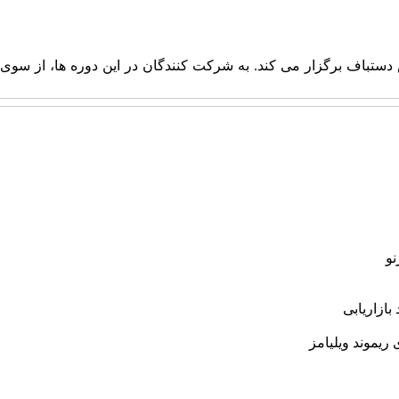
عه کارگاه‌های آموزشی در زمینه شناخت فرش دستباف برگزار می کند. به شرکت کنندگان در این دوره ها، از سوی
نو
ازاریابی
یموند ویلیامز