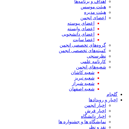
اهداف و برنامه‌ها
هیئت موسس
هیئت مدیره
اعضای انجمن
اعضای پیوسته
اعضای وابسته
اعضای دانشجویی
اعضا سایت
گروه‌های تخصصی انجمن
کمیته‌های تخصصی انجمن
نظرسنجی
کارنامه علمی
شعبه‌های انجمن
شعبه کاشان
شعبه تبریز
شعبه شیراز
شعبه اصفهان
گلجام
اخبار و رویدادها
اخبار انجمن
اخبار فرش
اخبار دانشگاه
نمایشگاه ها و جشنواره ها
نقد و نظر