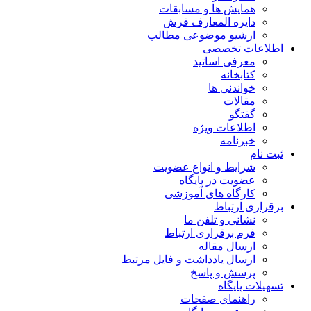
همایش ها و مسابقات
دایره المعارف فرش
ارشیو موضوعی مطالب
اطلاعات تخصصی
معرفی اساتید
کتابخانه
خواندنی ها
مقالات
گفتگو
اطلاعات ویژه
خبرنامه
ثبت نام
شرایط و انواع عضویت
عضویت در پایگاه
کارگاه های آموزشی
برقراری ارتباط
نشانی و تلفن ما
فرم برقراری ارتباط
ارسال مقاله
ارسال یادداشت و فایل مرتبط
پرسش و پاسخ
تسهیلات پایگاه
راهنمای صفحات