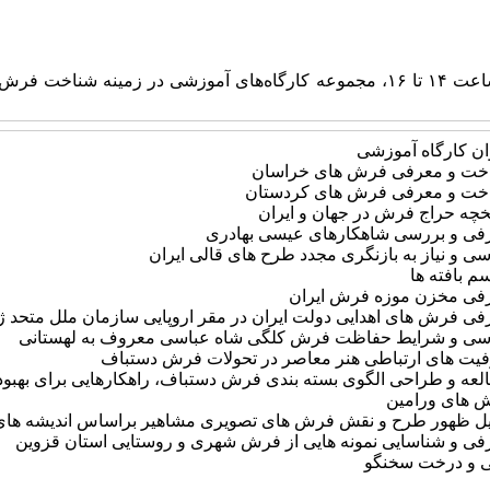
موزه ملی فرش ایران از آبان تا دی ماه ۱۳۹۷، روز های دوشنبه از ساعت ۱۴ تا ۱۶، مجمو
ان کارگاه آموزشی
خت و معرفی فرش های خراسان
خت و معرفی فرش های کردستان
خچه حراج فرش در جهان و ایران
فی و بررسی شاهکارهای عیسی بهادری
ی و نیاز به بازنگری مجدد طرح های قالی ایران
 بافته ها
فی مخزن موزه فرش ایران
فی فرش های اهدایی دولت ایران در مقر اروپایی سازمان ملل متحد ژ
سی و شرایط حفاظت فرش کلگی شاه عباسی معروف به لهستانی
یت های ارتباطی هنر معاصر در تحولات فرش دستباف
عه و طراحی الگوی بسته بندی فرش دستباف، راهکارهایی برای بهبود ب
 های ورامین
یل ظهور طرح و نقش فرش های تصویری مشاهیر براساس اندیشه های ر
فی و شناسایی نمونه هایی از فرش شهری و روستایی استان قزوین
ی و درخت سخنگو