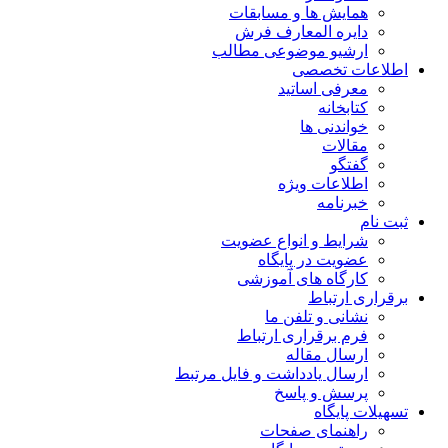
همایش ها و مسابقات
دایره المعارف فرش
ارشیو موضوعی مطالب
اطلاعات تخصصی
معرفی اساتید
کتابخانه
خواندنی ها
مقالات
گفتگو
اطلاعات ویژه
خبرنامه
ثبت نام
شرایط و انواع عضویت
عضویت در پایگاه
کارگاه های آموزشی
برقراری ارتباط
نشانی و تلفن ما
فرم برقراری ارتباط
ارسال مقاله
ارسال یادداشت و فایل مرتبط
پرسش و پاسخ
تسهیلات پایگاه
راهنمای صفحات