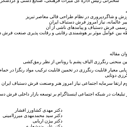
سخنرانی رئیس اداره کل میراث فرهنگی، صنایع دستی و گردشگری ا
ش و شاگردپروری در نظام طراحی قالی معاصر تبریز
غییر عالمانه، نیاز امروز فرش دستباف ایران
سمی فرش دستباف و پیامدهای ناشی از آن
ه بین عوامل موثر بر هوشمندی رقابتی و رقابت پذیری صنعت فرش 
ان مقاله
ین منحنی رنگرزی الیاف پشم با روناس از نظر رمق‌کشی
یابی معیار قابلیت رنگرزی در تخمین قابلیت ترکیب مواد رنگزا در حمام
رزی دوتایی
م ارتقا سرمایه اجتماعی نیاز امروز هنر وصنعت فرش دستباف ایران
ر تبلیغات در شبکه‌ اجتماعی اینستاگرام بر توسعه بازار داخلی فرش دس
دکتر مهدی کشاورز افشار
دکتر سید محمدمهدی میرزاامینی
دکتر بیژن اربابی
دکتر علی وندشعاری