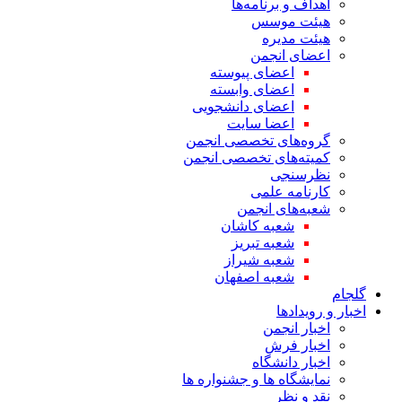
اهداف و برنامه‌ها
هیئت موسس
هیئت مدیره
اعضای انجمن
اعضای پیوسته
اعضای وابسته
اعضای دانشجویی
اعضا سایت
گروه‌های تخصصی انجمن
کمیته‌های تخصصی انجمن
نظرسنجی
کارنامه علمی
شعبه‌های انجمن
شعبه کاشان
شعبه تبریز
شعبه شیراز
شعبه اصفهان
گلجام
اخبار و رویدادها
اخبار انجمن
اخبار فرش
اخبار دانشگاه
نمایشگاه ها و جشنواره ها
نقد و نظر