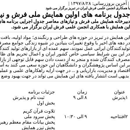
| آخرین بروزرسانی: ۱۳۹۷/۸/۲۸ |
با همکاری انجمن علمی فرش ایران در تبریز برگزار می شود
جدول برنامه های اولین همایش ملی فرش و نی
این همایش با همکاری انجمن علمی فرش ایران برگزار می شود.
این همایش در تبریز در حوزه های طراحی و رنگبندی؛ مواد اولیه، باف
در دهه های اخیر با وقوع تغییرات بنیادین در شیوه زندگی جوامع مصرف 
تولیدکنندگان ایرانی عمل نمودند، سهم عمده ای از بازارهای تولید کنن
در این بین شرایط سیاسی خاص کشور ایران و اعمال تحریم های ظالما
مصرف کنندگان شده و منجر به از دست دادن سهم قابل توجهی از باز
بر این اساس پژوهشگران و دانشگاهیان این حوزه سعی می کنند به آ
اقتصاد و مدیریت، بازاریابی و ... در جهت ارایه راهکارهای علمی و عملی
بدیهی است انتشار یافته های این همایش می تواند در جهت بهبود وضع 
عنوان
زمان
جزئیات برنامه
۱
پذیرش
۸ الی ۹
ثبت نام و پذیرش
بخش اول
تلاوت قرآن کریم
۲
افتتاحیه
۹ الی ۱۰:۳۰
پخش سرود ملی
پخش بیانات مقام معظم رهبر
پخش تیزر همایش