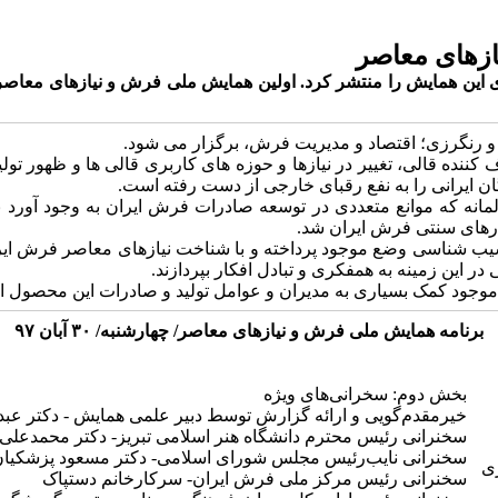
ازهای معاصر
ت و رنگرزی؛ اقتصاد و مدیریت فرش، برگزار می شود.
کننده قالی، تغییر در نیازها و حوزه ­های کاربری قالی­ ها و ظهور تو
دگان ایرانی را به نفع رقبای خارجی از دست رفته است.
نه که موانع متعددی در توسعه صادرات فرش ایران به وجود آورد نی
ارهای سنتی فرش ایران شد.
سیب شناسی وضع موجود پرداخته و با شناخت نیازهای معاصر فرش ایر
 در این زمینه به همفکری و تبادل افکار بپردازند.
موجود کمک بسیاری به مدیران و عوامل تولید و صادرات این محصول ارز
برنامه ‌همایش ملی فرش و نیازهای معاصر/ چهارشنبه/ ۳۰ آبان ۹۷
بخش دوم: سخرانی‌های ویژه
خیرمقدم‌گویی و ارائه گزارش توسط دبیر علمی همایش - دکتر عبدا
سخنرانی رئیس محترم دانشگاه هنر اسلامی تبریز- دکتر محمدعلی ک
سخنرانی نایب‌رئیس مجلس شورای اسلامی- دکتر مسعود پزشکیا
ی
سخنرانی رئیس مرکز ملی فرش ایران- سرکارخانم دستپاک