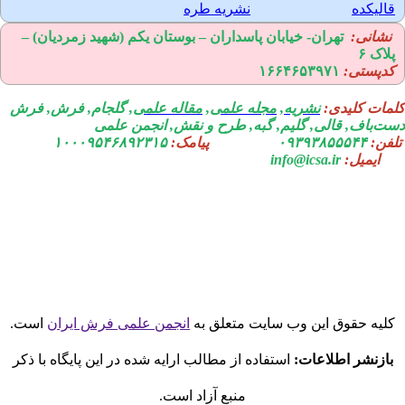
الیکده
نشریه طره
نشانی:
تهران-
خیابان پاسداران – بوستان یکم (شهید زمردیان) –
لاک ۶
دپستی:
۱۶۶۴۶۵۳۹۷۱
مات کلیدی:
نشریه
,
مجله علمی
,
مقاله علمی
, گلجام, فرش, فرش
ت‌باف, قالی, گلیم, گبه, طرح و نقش, انجمن علمی
فن:
۰۹۳۹۳۸۵۵۵۴۴
پیامک:
۱۰۰۰۹۵۴۶۸۹۲۳۱۵
ایمیل:
info@icsa.ir
لیه حقوق این وب سایت متعلق به
انجمن علمی فرش ایران
است.
بازنشر اطلاعات:
استفاده از مطالب ارایه شده در این پایگاه با ذکر
منبع آزاد است.