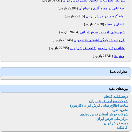
شرایط عضویت در انجمن علمی فرش ایران
(
31731 بازدید
)
اطلاعاتی در مورد گلیم و انواع آن
(
29394 بازدید
)
انواع گره ها در فرش ایرانی
(
29215 بازدید
)
اعضای پیوسته
(
28778 بازدید
)
شیوه های بافت در فرش ایرانی
(
28284 بازدید
)
نام و نام خانوادگی اعضای دانشجویی
(
23146 بازدید
)
نشانی و تلفن انجمن علمی فرش ایران
(
22395 بازدید
)
بخش ها
(
21241 بازدید
)
نظرات شما
پیوندهای مفید
دوفصلنامه گلجام
شرکت سهامی فرش ایران
سایت اطلاع‌رسانی فرش ایران (کارپتور
)
نشریه طره
شرکت فرش آستان قدس رضوی
مرکز ملی فرش ایران
موزه فرش ایران
قالیکده