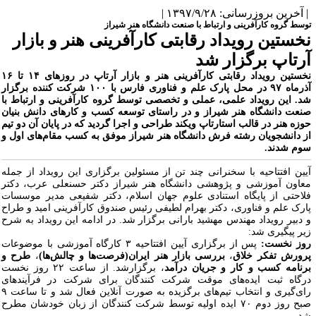
آخرین بروزرسانی: ۱۳۹۷/۹/۲۸ |
وسط گروه کارآفرینی و ارتباط با صنعت دانشگاه هنر شیراز
خستین رویداد رقابتی کارآفرینی هنر و بازار
رتاپ برگزار شد
نخستین رویداد رقابتی کارآفرینی هنر و بازار آرتاپ در روزهای ۱۴ تا ۱۶
آذرماه ۹۷ در محل پارک علم و فناوری فارس با ۱۰۰ شرکت کننده برگزار
د. این رویداد علمی، عملی و تخصصی توسط گروه کارآفرینی و ارتباط با
نعت دانشگاه هنر شیراز و در راستای توسعه کسب و کارهای دانش بنیان
وزه هنر در قالب استارتاپ ویکند طراحی و اجرا گردید که در پایان آن دو تیم
ز دانشجویان رشته فرش دانشگاه هنر شیراز موفق به کسب مقام‌های اول و
وم شدند.
یین افتتاحیه با سخنرانی چند تن از مسئولین برگزاری این رویداد از جمله
عاون آموزشی و پژوهشی دانشگاه هنر شیراز دکتر حسنعلی عرب، دکتر
لاحتی از پایگاه استنادی علوم جهان اسلام، دکتر شفیعی مدیر موسسات
ارک علم و فناوری،
دکتر بهرام لطیفی
رئیس صندوق کارآفرینی امید و طراح
 دبیر رویداد مهندس مهشید بارانی برگزار شد. در ادامه این رویداد به شرح
یر پیگیری شد:
وز نخست:
پس از برگزاری آیین افتتاحیه ۳ کارگاه آموزشی با موضوعات
رورش تفکر خلاق
،
بررسی بازار هنر ایران(فرصت‌ها و چالش‌ها)
،
طرح و
رنامه کسب و کار و جریان درآمد
، برگزارشد. از ساعت ۲۲ روز نخست
رگاه ثبت ایده‌های موقت شرکت کنند‌گان برای شرکت در فرآیندهای
رای‌گیری و انتخاب تیم‌های برگزیده به صورت آنلاین فعال شد و تا ساعت ۹
صبح روز دوم ۷۰ ایده اولیه توسط شرکت کنند‌گان از زبان خودشان مطرح
د.