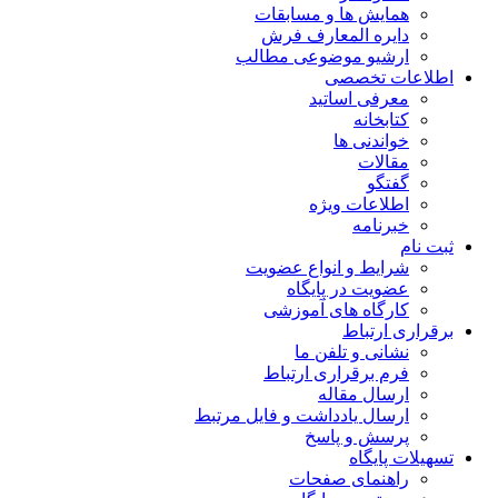
همایش ها و مسابقات
دایره المعارف فرش
ارشیو موضوعی مطالب
اطلاعات تخصصی
معرفی اساتید
کتابخانه
خواندنی ها
مقالات
گفتگو
اطلاعات ویژه
خبرنامه
ثبت نام
شرایط و انواع عضویت
عضویت در پایگاه
کارگاه های آموزشی
برقراری ارتباط
نشانی و تلفن ما
فرم برقراری ارتباط
ارسال مقاله
ارسال یادداشت و فایل مرتبط
پرسش و پاسخ
تسهیلات پایگاه
راهنمای صفحات