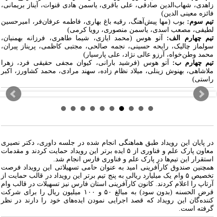
اهدی، شهاب‌الدین صادقی، علی باقری، یاسمن هادی قنوات، آیناز بریمانی،
ائزه معینی الدین)
یم سوم:
بوب (مها پیش‌آهنگ، رقیه باغ بهاری، فاطمه عرفان‌فر، امیرحسین
طیفی، مصعب اسدی، یاسمن منصوری، رویا کرمی)
یم چهارم الف:
آتو هوس (محمد ایازی، شیما طاهری، فرزانه بهمنیان،
ولماز چالیک، رایحه حسینی، نجمه صالحی، مجتبی کاظمی، پریناز پیران،
حمد وطن‌خواه، آرزو عالی‌ نژاد، علی پارسیار)
یم چهارم ب:
آتو هوس
(فرشید بارانی، کیوان مجفی حقیقی فرد، زهرا
لاشاهی، بهنوش زینلی، میلاد نظام زاده، سهند مرادی، محمد کشاورز، اکبر
استی)
ر پایان این رویداد طبق هماهنگی انجام شده در جلسه داوری، دکتر نصیری
معاون پارک علم و فناوری از ۵ ایده برتر این رویداد حمایت کردند و مقدمات
ستقرار این تیم‌ها در پارک علم و فناوری فارس انجام شد.
مچنین صندوق کارآفرینی امید به عنوان حامی تسهیلاتی این رویداد فرصت
تخصیص ۵ وام یک میلیارد ریالی به پنج تیم برتر این رویداد در قالب حمایت از
رتاپ را اعلام کردند. کانون کارآفرینی استان فارس نیز تسهیلات در قالب وام
قرض الحسنه (بدون سود) به مبالغ ۵۰ و ۱۰۰ میلیون ریال را برای شرکت
ننده‌گان این رویداد که قصد اجرایی نمودن ایده‌های خود را دارند در نظر
رفته است.