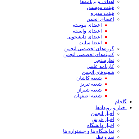
اهداف و برنامه‌ها
هیئت موسس
هیئت مدیره
اعضای انجمن
اعضای پیوسته
اعضای وابسته
اعضای دانشجویی
اعضا سایت
گروه‌های تخصصی انجمن
کمیته‌های تخصصی انجمن
نظرسنجی
کارنامه علمی
شعبه‌های انجمن
شعبه کاشان
شعبه تبریز
شعبه شیراز
شعبه اصفهان
گلجام
اخبار و رویدادها
اخبار انجمن
اخبار فرش
اخبار دانشگاه
نمایشگاه ها و جشنواره ها
نقد و نظر