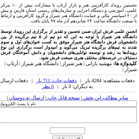
نخستین رویداد کارآفرینی هنر و بازار آرتاپ با مشارکت بیش از ۱۰ مرکز
لمی، آموزشی و دستگاه اجرایی و سازمان‌های رسمی استان فارس و بیش
از ۲۰ اسپانسر مالی و حمایت دانشگاه هنر شیراز و گروه کارآفرینی و ارتباط
 صنعت دانشگاه ساعت ۲۴ شانزدهم آذر ماه ۹۷ پایان یافت.
نجمن علمی فرش ایران ضمن تحسین و تقدیر از برگزاری این رویداد توسط
دانشگاه هنر شیراز با توجه به این که دو تیم از ۵ تیم برگزیده از بین
انشجویان فرش دانشگاه هنر شیراز موفق به کسب عنوان‌های اول و سوم
دند به تیم‌های برگزیده تبریک می‌گوید و امیدوار است برگزاری این نوع
ویدادها به رشد و توسعه توانایی‌های دانشجویان و دانش آموختگان فرش
ستباف در عرصه‌های مختلف هنری-صنعت فرش شود.
لیدواژه ها:
مهشید بارانی | هنر شیراز | دانشگاه هنر شیراز | آرتاپ |
یراز |
دفعات مشاهده: 4284 بار |
دفعات چاپ: 711 بار
| دفعات ارسال
به دیگران: 0 بار |
0 نظر
سایر مطالب این بخش
|
نسخه قابل چاپ
|
ارسال به دوستان
|