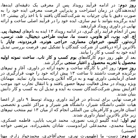
وز دوم:
در ادامه فرآیند رویداد پس از معرفی یک دقیقه‌ای ایده‌ها،
یده‌دهند‌گان در زمان استراحت و پذیرایی فرصت معرفی ایده خود را به
صورت دقیق با بیان جزئیات به شرکت‌کنندگان یافتند تا با اخذ رای بیشتر، ۱۳
یده برگزیده بتوانند با تیم سازی، ایده خود را در فرآیند اصلی ساخت و ارائه
هایی در داوری رویداد قراردهند.
 از انجام فرآیند رای گیری، در ادامه رویداد ۱۳ ایده به نام­‌های
ایمجینا، پی.
چ. ای، بوب، اتو هاوس، دست ما، سایت طراحی دیجیتال، شد، نرسی،
رت‌تور، گلیمو، خبرخوان معماری، حراجی هونره، قرمزدونه، چاپار
با
الاترین آراء دریافتی از شرکت کنندگان با تشکیل تیم، فرصت بررسی تبدیل
یده خود به کسب و کار را بیابند.
عد از ظهر روز دوم کارگاه‌های
بوم کسب و کار ناب
،
ساخت نمونه اولیه
حصول یا تجربه محصول
و
اعتبار سنجی
برگزار شد.
وز سوم:
روز آخر با کارگاه ساخت و نحوه ارائه در داوری، آغاز و تیم‌های
برگزیده فرصت داشتند تا ساعت ۱۳ پیش ارائه خود را جهت قرارگیری در
ضای آزمایشی داوری تهیه و به درگاه آنلاین وب‌سایت وارد نمایند. مهمانان
یژه رویداد در محل فعالیت تیم‌ها حضور یافتند و با انتقال تجارب خود موجب
فزایش بینش شرکت‌کنندگان نسبت به ایده و تبدیل آن به کسب و کار دانش
نیان شدند.
فرصت نهایی برای ثبت‌نام در فرآیند داوری رویداد توسط ۹ داور از اعضا
یات علمی دانشگاه شیراز، دانشگاه هنر شیراز و مراکز علمی و تخصصی
استان فارس و کارآفرینان بین المللی انجام که از میان ۱۳ تیم منتخب تیم‌های
یر
حائز بالاترین امتیاز داوری شدند.
یم اول:
ایده­ گلیمو (زینب نصوری، محمد غریب بابایی، فاطمه عسکری،
ریسا محمدی، محمدعلی ایراندوست، شادان بخشی‌زاده، مرتضی خواجه
حسنی)
یم دوم:
دست- ما (طهمورث نوری، سحرآقاجری، محمدجواد زارع، مهتا