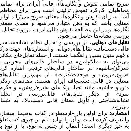
ریح تمامی نقوش و نگاره‌های قالی ایران، برای تمامی
خاطبان، کارکرد نقوش تزئینی است ولی برای مخاطب
شنا به زبان نقوش و نگاره‌ها، معنای صریح می‌تواند اولین
عنایی باشد که به ذهن متبادر می‌شود و معنای ضمنی
گاره‌ها و در این مطالعه نقوش قالی ایران، درروند تحلیل و
ررسی نشانه‌ها حاصل می‌شود.
قابل‌های دوتایی:
در بررسی و تحلیل نظام نشانه‌شناسی
الی دست‌باف، تقابل‌های دوتایی و استعاره‌های جهت درک
 فهم متون بسیار راهگشا هستند. ازجمله تقابل‌های مکانی
ی‌توان به «بالا/پایین» در ساختار قالی‌های محرابی و
مرکز/حاشیه» در ساختار قالی‌های ترنجی اشاره کرد.
درون/برون» و «وحدت/کثرت»، از مهم‌ترین تقابل‌های
عنایی در قالی دست‌باف ایران هستند. تضادهای رنگی
تن و حاشیه، مانند تضاد رنگ‌های «تیره/روشن» و «گرم/
رد» از دیگر تقابل‌های قابل‌بررسی در تحلیل
شانه‌شناختی و تأویل معنای قالی دست‌باف به شمار
ی‌روند.
ستعاره:
برای اولین بار «ارسطو در کتاب بوطیقا استعاره
ا تعریف کرده است و آن را نهادن نام بر چیزی که متعلق
ه چیز دیگری است؛ انتقال از جنس به نوع، یا از نوع به