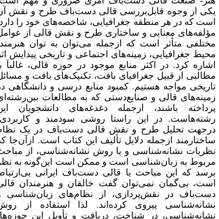
نر- صنعت قالی دست‌باف امری ضروری و مهم است.
کی از وجوه قابل‌بررسی قالی دست‌باف طرح و نقش آن
ست که در هر منطقه جغرافیایی، شاخصه‌های خود را دارد.
ؤلفه‌های معنایی و ساختاری طرح و نقش قالی از عوامل
ختلفی متأثر است که ازجمله می‌توان به توان هنرمند،
حیط جغرافیایی، زمینه‌های اجتماعی و تاریخی پیدایش اثر
شاره کرد. در اکثر منابع موجود در حوزه قالی، غالباَ با
طالبی از قبیل جغرافیای بافت، تکنیک‌های بافت و مسائل
اریخی مواجه هستیم. کمبود منابع درسی و دانشگاهی در
مینه‌های قالی و صنایع‌دستی که به مطالعات بین‌رشته‌ای
رداخته باشند، ازجمله دغدغه‌های دانشجویان این
شته‌هاست. در این راستا روشی سودمند و کاربردی،
رجهت تحلیل طرح و نقش قالی دست‌باف در یک نظام
اختارمند ازجمله دلایل تألیف این کتاب است. ازآن‌جا که
ظریات نشانه‌شناسی و یا روش نشانه‌شناسی، از مباحث
ربوط به زبان‌شناسی است و ممکن است این‌گونه به نظر
رسد که این مباحث با قالی دست‌باف ایرانی بی‌ارتباط
ست، بی‌گمان نمی‌توان گفت خالقان و هنرمندان قالی
ست‌باف در نقش‌پردازی، از نظام‌های زبان‌شناسی و
شانه‌شناسی پیروی کرده‌اند. لذا استفاده از روش
شانه‌شناسی، در شناخت، دریافت و تأویل این حوزه‌ها،