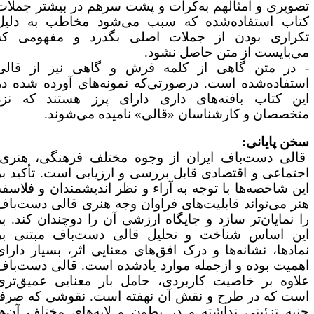
صویری و امثالهم به‌کرات و پشت سرهم در بیشتر جملات
تاب استفاده‌شده که سبب می‌شود مخاطب به دلیل
کراری بودن از جملات اصلی بگذرد و مفهومی که
ی‌بایست از متن حاصل نشود.
 در متن گاهی از کلمه فرش و گاهی نیز از قالی
ستفاده‌شده است. درصورتی‌که نمونه‌های آورده شده در
ین کتاب بافته‌های داری دارای پرز هستند که نزد
تخصصان و کارشناسان «قالی» نامیده می‌شوند.
خن پایانی:
الی دست‌باف ایران از وجوه مختلف فرهنگی، هنری،
جتماعی و اقتصادی قابل ‌بررسی و ارزیابی است. تأکید بر
ین شاخصه‌ها با توجه به آراء و نظر اندیشمندان و فلاسفه
نر می‌تواند قابلیت‌های فراوان وجه هنری قالی دست‌باف
ا نمایان‌تر سازد و جایگاه ارزشی آن را دوچندان کند. بر
ین اساس شناخت و تحلیل قالی دست‌باف مبتنی بر
مادها، نشانه‌ها و درک افق‌های معنایی اثر، بسیار دارای
همیت بوده و ازجمله موارد یادشده است. قالی دست‌باف
لاوه بر خاصیت کاربردی، حامل بار معنایی عمیق‌تری
ست که در طرح و نقش آن نهفته است. نقوشی که صرفاً
نبه تزئینی نداشته و در بطون و لایه‌های مختلف آن‌ها