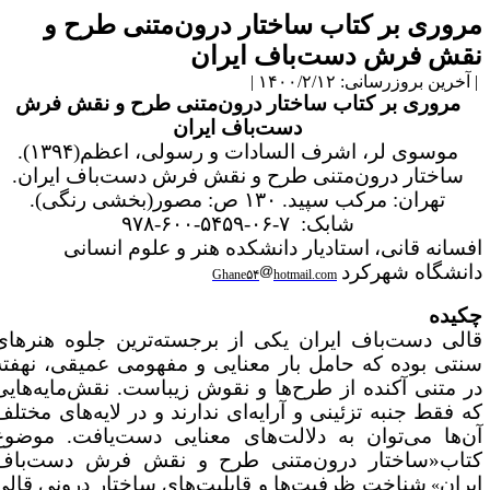
روری بر کتاب ساختار درون‌متنی طرح و
قش فرش دست‌باف ایران
آخرین بروزرسانی: ۱۴۰۰/۲/۱۲ |
مروری بر کتاب ساختار درون‌متنی طرح و نقش فرش
دست‌باف ایران
موسوی لر، اشرف السادات و رسولی، اعظم(۱۳۹۴).
ساختار درون‌متنی طرح و نقش فرش دست‌باف ایران.
تهران: مرکب سپید. ۱۳۰ ص: مصور(بخشی رنگی).
شابک: ۷-۰۶-۵۴۵۹-۶۰۰-۹۷۸
فسانه قانی،
استادیار دانشکده هنر و علوم انسانی
انشگاه شهرکرد
Ghane۵۴
hotmail.com
کیده
الی دست‌باف ایران یکی از برجسته‌ترین جلوه هنرهای
نتی بوده که حامل بار معنایی و مفهومی عمیقی، نهفته
ر متنی آکنده از طرح‌ها و نقوش زیباست. نقش‌مایه‌هایی
ه فقط جنبه تزئینی و آرایه‌ای ندارند و در لایه‌های مختلف
ن‌ها می‌توان به دلالت‌های معنایی دست‌یافت. موضوع
تاب
«ساختار درون‌متنی طرح و نقش فرش دست‌باف
یران
شناخت ظرفیت‌ها و قابلیت‌های ساختار درونی قالی
»