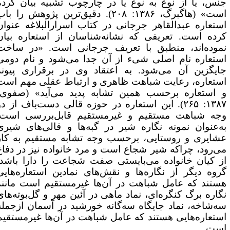
نس، یا از نوع به نوع یا در چارچوب تشبیه بیان کرده
است» (هاگبرگ، ۱۳۸۶: ۲۰۸). دقیق‌ترین پژوهش را باب
ستعاره عبدالقاهر جرجانی در کتاب اسرارالبلاغه عنوان
رده است. تعریفی که نشانه‌شناسان از استعاره بیان
موده‌اند، منطبق با تعریف جرجانی است. «در ساخت
ستعاره نام اصلی شیء از آن جدا می‌شود و نام دومی
ایگزین آن می‌شود. به اعتقاد وی در برقراری پیوند
ستعاره، رعایت شباهت ظاهری و ارتباط عقلی مهم است
 استعاره برحسب همین تشابه پدید می‌آید» (صفوی،
۱۳۸۷: ۲۶۵). این استعاره در حوزه قالی دست‌باف از دو
جه شباهت مستقیم و غیرمستقیم قابل‌بررسی است.
ه‌عنوان نمونه نگاره شیر در گبه‌ها و قالی‌های شیری
شایری و روستایی، برحسب وجه تشابه مستقیم به کار
ی‌رود، چراکه شیر شجاع است و مرد خانواده نیز در دفاع
ز کیان خانواده می‌بایستی صفت شجاعت را دارا باشد.
روه دیگر از نگاره‌ها و نقش‌های نمادین استعاره‌هایی
ستند که عامل شباهت در آن‌ها غیرمستقیم است مانند
گاره برگ کنگره‌ای، نماد ماهی در آئین مهر و گل‌بوته‌های
ه‌شاخه، نماد جایگاه سه‌گانه خورشید در آسمان ازجمله
ستعاره‌هایی هستند که عامل شباهت در آن‌ها غیرمستقیم
ست.