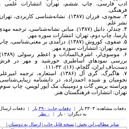
دب فارسی، چاپ ششم، تهران: انتشارات علمی و
رهنگی.
۳. سجودی، فرزان (۱۳۸۷). نشانه‌شناسی کاربردی، تهران:
شر علم.
۴. چندلر، دانیل (۱۳۸۷). مبانی نشانه‌شناسی، ترجمه مهدی
ارسا، چاپ دوم، تهران: انتشارات سوره مهر.
۵. صفوی، کوروش (۱۳۸۷). درآمدی بر معنی‌شناسی، چاپ
وم، تهران: انتشارات سوره مهر.
۶. موسوی‌لر، اشرف‌السادات و اعظم رسولی (۱۳۸۹).
ررسی نمودهای اساطیری خورشید و مهر در فرش
ست‌باف ایران، گلجام، (۱۶)، ۳۲-۱۱۱.
۷. هاگبرگ، گری آل (۱۳۸۶). استعاره، ترجمه امیرعلی
جومیان و شیده احمدزاده، در دانشنامه زیبایی‌شناسی،
یراسته بریس گات و دومینیک مک آیور لوپس، چاپ سوم،
هران: انتشارات فرهنگستان هنر.
فعات مشاهده: ۳۳۰۳ بار |
دفعات چاپ: ۳۹۰ بار
| دفعات ارسال
به دیگران: ۰ بار |
۰ نظر
سایر مطالب این بخش
|
نسخه قابل چاپ
|
ارسال به دوستان
|