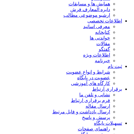
همایش ها و مسابقات
دایره المعارف فرش
ارشیو موضوعی مطالب
اطلاعات تخصصی
معرفی اساتید
کتابخانه
خواندنی ها
مقالات
گفتگو
اطلاعات ویژه
خبرنامه
ثبت نام
شرایط و انواع عضویت
عضویت در پایگاه
کارگاه های آموزشی
برقراری ارتباط
نشانی و تلفن ما
فرم برقراری ارتباط
ارسال مقاله
ارسال یادداشت و فایل مرتبط
پرسش و پاسخ
تسهیلات پایگاه
راهنمای صفحات