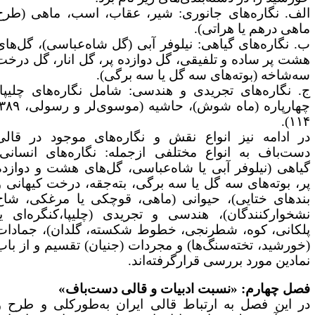
لف. نگاره‌های جانوری: شیر، عقاب، اسب، ماهی (طرح
اهی درهم یا هراتی).
. نگاره‌های گیاهی: نیلوفر آبی (گل شاه‌عباسی)، گل‌های
شت پر ساده و تلفیقی، گل دوازده پر، گل انار، گل درخت
ه‌شاخه (بوته‌های سه گل یا سه برگی).
. نگاره‌های تجریدی و هندسی: شامل نگاره‌های چلیپا،
چهارپاره (ماه شوش)، حاشیه (موسوی‌لر و رسولی، ۳۸۹:
۱۱۴)
ر ادامه نیز انواع نقش و نگاره‌های موجود در قالی
ست‌باف به انواع مختلفی ازجمله: نگاره‌های انسانی،
یاهی (نیلوفر آبی یا شاه‌عباسی، گل‌های هشت و دوازده
ر، بوته‌های سه گل یا سه برگی، بته‌جقه، درخت کیهانی و
ندهای ختایی)، حیوانی (ماهی، قوچکی یا مرغکی، شاخ
شخوارکنندگان)، هندسی و تجریدی (چلیپا،کنگره‌ای یا
لکانی، کوه، شطرنجی، خطوط شکسته، گلدان)، جمادات
خورشید، تخته‌سنگ‌ها) و مجردات (جنیان) تقسیم و از باب
مادین مورد بررسی قرارگرفته‌اند.
صل چهارم: «نسبت ادبیات و قالی دست‌باف»
ر این فصل به ارتباط قالی ایران به‌طورکلی و طرح و