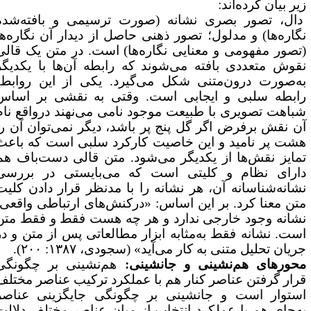
یر بیان کرده‌اند:
ال، تصور بصری نشانه (صورت ترسیمی و بافته‌شده
گاره‌ها) و مدلول؛ تصور ذهنی حاصل از دیدار آن نگاره‌ها
تصور مفهومی و معنایی نگاره‌ها) است. در متن یک قالی
قوش متعددی بافته می‌شوند که رابطه آن‌ها با یکدیگر
ه‌صورت درون‌متنی شکل می‌گیرد. یکی از این روابط،
ابطه سلبی و ایجابی است. وقتی به نقشی بر اساس
باهت تصویری با طبیعت موجود نامی می‌نهند درواقع نام
ن نقش برفرض اگر گل پنج پر باشد، دیگر نمی‌توان آن را
شت پر نامید و این خاصیت کارکرد سلبی است که باعث
مایز نقش‌ها از یکدیگر می‌شود. متن قالی دست‌باف هم
ارای نظام و کلیتی است که می‌بایستی در بررسی
شانه‌شناسانه آن، هر نشانه را با مدنظر قرار دادن کلیت
تن معنا کرد. بر این اساس: «درکنش‌های ارتباطی واقعی،
شانه وجود خارجی ندارد و هر چه هست فقط و فقط متن
ست. نشانه فقط به‌مثابه ابزار مطالعاتی پس از متن و در
ریان تحلیل متنی به کار می‌آید» (سجودی، ۱۳۸۷: ۲۰۰).
حورهای هم‌نشینی و جانشینی:
هم‌نشینی بر چگونگی
رار گرفتن عناصر کنار هم با عملکرد ترکیب عناصر مختلف
ستوار است و جانشینی بر چگونگی جایگزینی عناصر
ه‌جای هم با عملکرد انتخاب از میان عناصر مختلف دلالت