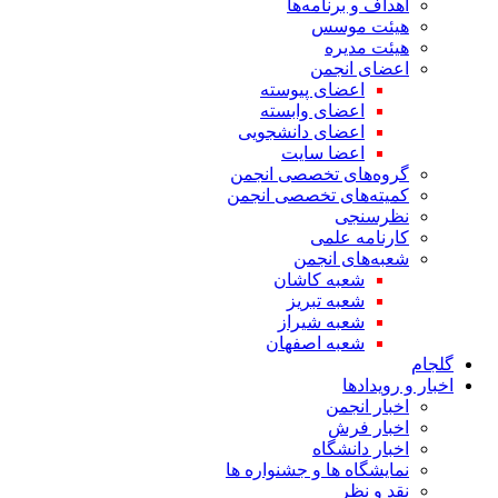
اهداف و برنامه‌ها
هیئت موسس
هیئت مدیره
اعضای انجمن
اعضای پیوسته
اعضای وابسته
اعضای دانشجویی
اعضا سایت
گروه‌های تخصصی انجمن
کمیته‌های تخصصی انجمن
نظرسنجی
کارنامه علمی
شعبه‌های انجمن
شعبه کاشان
شعبه تبریز
شعبه شیراز
شعبه اصفهان
گلجام
اخبار و رویدادها
اخبار انجمن
اخبار فرش
اخبار دانشگاه
نمایشگاه ها و جشنواره ها
نقد و نظر