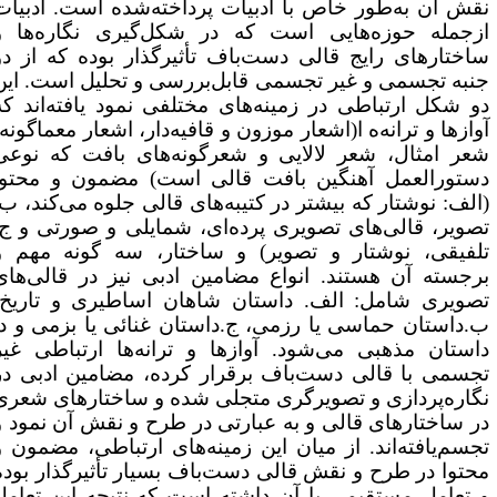
قش آن به‌طور خاص با ادبیات پرداخته‌شده است. ادبیات
زجمله حوزه‌هایی است که در شکل‌گیری نگاره‌ها و
اختارهای رایج قالی دست‌باف تأثیرگذار بوده که از دو
نبه تجسمی و غیر تجسمی قابل‌بررسی و تحلیل است. این
و شکل ارتباطی در زمینه‌های مختلفی نمود یافته‌اند که
وازها و ترانه‌ه ا(اشعار موزون و قافیه‌دار، اشعار معماگونه،
عر امثال، شعر لالایی و شعرگونه‌های بافت که نوعی
ستورالعمل آهنگین بافت قالی است) مضمون و محتوا
الف: نوشتار که بیشتر در کتیبه‌های قالی جلوه می‌کند، ب:
صویر، قالی‌های تصویری پرده‌ای، شمایلی و صورتی و ج:
لفیقی، نوشتار و تصویر) و ساختار، سه گونه مهم و
رجسته آن هستند. انواع مضامین ادبی نیز در قالی‌های
صویری شامل: الف. داستان شاهان اساطیری و تاریخ،
.داستان حماسی یا رزمی، ج.داستان غنائی یا بزمی و د.
استان مذهبی می‌شود. آوازها و ترانه‌ها ارتباطی غیر
جسمی با قالی دست‌باف برقرار کرده، مضامین ادبی در
گاره‌پردازی و تصویرگری متجلی شده و ساختارهای شعری
ر ساختارهای قالی و به عبارتی در طرح و نقش آن نمود و
جسم‌یافته‌اند. از میان این زمینه‌های ارتباطی، مضمون و
حتوا در طرح و نقش قالی دست‌باف بسیار تأثیرگذار بوده
 تعامل مستقیمی با آن داشته است که نتیجه این تعامل