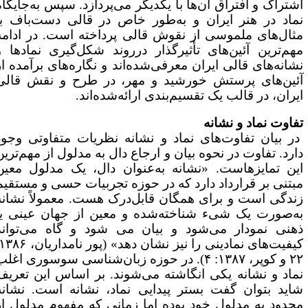
شتراک و افتراق آن‌ها با یکدیگر می‌پردازد. سپس به‌جایگاه
ماد در هنر ایران و به‌طور خاص در قالی دست‌باف با
ثال‌های ملموسی از نقوش قالی پرداخته است. در ادامه
هم‌ترین آئین‌های تأثیرگذار درروند شکل‌گیری نمادها و
شانه‌های قالی ایران معرفی‌شده‌اند و نگاره‌های برآمده از
ئین‌های پرستش خورشید و مهر، در طرح و نقش قالی
یران، در قالب یک تقسیم‌بندی ارائه‌شده‌اند.
فاوت نماد و نشانه
ر بیان تفاوت‌های نماد و نشانه نظریات متفاوتی وجود
ارد. تفاوت در نحوه بیان و ارجاع دال به مدلول از مهم‌ترین
ین تمایزهاست. «نشانه به‌عنوان دال، یک مدلول معین
بتنی بر قرارداد دارد که در حوزه تجربیات حسی و مستقیم
ندگی است و برای همگان قابل‌درک هست. معمولاً نشانه
ه‌صورت یک شیء شناخته‌شده و معین از جهان عینی یا
هنی نمودار می‌شود و بیان می‌ شود و گاه می‌تواند
کیفیت‌های نمادینی را نیز نشان دهد» (پور نامداریان، ۱۳۸۶:
۲۲ و کوپر، ۱۳۸۷: ۴). در حوزه زبان‌شناسی سوسوری اغلب
ماد و نشانه یکی انگاشته می‌شوند. بر اساس این تعریف
اید بتوان گفت بستر پیدایی نماد، نشانه است. نشانه
حدود به مدلول خود بوده اما زمانی که مفهوم مدلول از