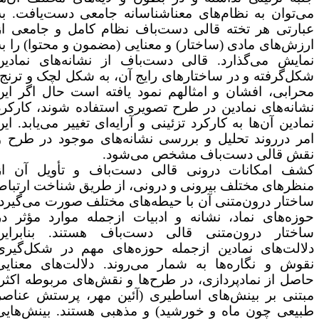
ی‌توان به نظام‌های معناشناسانه جامعی دست‌یافت. به
بارتی هر تخته قالی دست‌باف نظام کامل و جامعی از
رزش‌های مادی (ساختار) و معنایی (مضمون و محتوا) را به
مایش می‌گذارد. قالی دست‌باف از نشانه‌های نمادین
کل‌گرفته و در ساختارهای رایج آن، به شکل لچک و ترنج،
حرابی، افشان و امثالهم نمود یافته است حال اگر این
شانه‌های نمادین در طرح تصویری استفاده شوند، کارکرد
مادین آن‌ها به کارکرد تزئینی و آرایه‌ای تغییر می‌یابد. این
مر درروند تحلیل و بررسی نشانه‌های موجود در طرح و
قش قالی دست‌باف مشخص می‌شود.
شف امکانات درونی قالی دست‌باف و تأویل آن از
نظرهای مختلف بیرونی و درونی، از طریق شناخت ارتباط
اختار درون‌متنی آن با حیطه‌های مختلف صورت می‌گیرد.
وزه‌های نماد، نشانه و ادبیات ازجمله موارد مؤثر در
اختار درون‌متنی قالی دست‌باف هستند. بنابراین
لالت‌های نمادین ازجمله حوزه‌های مهم در شکل‌گیری
قوش و نگاره‌ها به شمار می‌روند. دلالت‌های معنایی
اصل از نمادپردازی، در طرح‌ها و نقش‌های مربوطه اکثراً
بتنی بر بینش‌های اساطیری (آئین مهر، پرستش عناصر
بیعی چون ماه و خورشید) و مذهبی هستند. بینش‌هایی