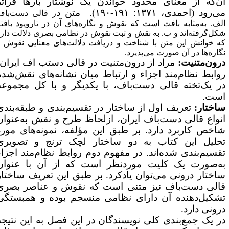
ن‌که از معنای محدود خواندن یک نوشتار بارها فراتر
‌رود (احمدی، ۱۳۷۱: ۱۹۱-۱۹۰). متن د
ر قالی دست‌باف
لف. به‌مثابه بافت است که نقوش و نگاره‌های آن در تاروپود بافته
کل‌گرفته‌اند و ب. به نقش و ثبت نقوش در نظامی بصری دلالت دارد
ه خوانش این متن با شناخت و دریافت دلالت‌های معنایی نقوش و
گاره‌ها در آن صورت می‌پذیرد.
رون‌متنیت:
مراد از درون‌متنیت در قالی دستب اف ایران،
وابط نظام‌مند اجزاء و ارتباط میان نشانه‌های نقش‌شده
ر یک‌تخته قالی دست‌باف، با یکدیگر و با کل مجموعه
ست.
اختار:
تعریف اول از ساختار در تقسیم‌بندی و طبقه‌بندی
نواع قالی دست‌باف ایران، ازلحاظ طرح و نقش به‌عنوان
اخص کاربرد دارد. بر طبق این مؤلفه، نمونه‌های مورد
حلیل این کتاب به دو ساختار لچک ترنج و تصویری
قسیم‌بندی شده‌اند. در مفهوم دوم روابط نظام‌مند اجزاء
ه‌صورت یک کلیت موردنظر است که از آن با عنوان
اختار درونی می‌توان یادکرد. بر طبق این تعریف ساختار
الی دست‌باف نیز متنی است که نقوش و عناصر بصری
شکیل‌دهنده آن دارای نظامی منسجم بوده و همبستگی
رونی دارد.
ر یک جمع‌بندی کلی نویسندگان در این فصل به این نتیجه