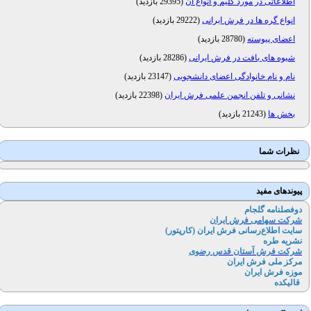
اطلاعاتی در مورد گلیم و انواع آن
(
29395 بازدید
)
انواع گره ها در فرش ایرانی
(
29222 بازدید
)
اعضای پیوسته
(
28780 بازدید
)
شیوه های بافت در فرش ایرانی
(
28286 بازدید
)
نام و نام خانوادگی اعضای دانشجویی
(
23147 بازدید
)
نشانی و تلفن انجمن علمی فرش ایران
(
22398 بازدید
)
بخش ها
(
21243 بازدید
)
نظرات شما
پیوندهای مفید
دوفصلنامه گلجام
شرکت سهامی فرش ایران
سایت اطلاع‌رسانی فرش ایران (کارپتور
)
نشریه طره
شرکت فرش آستان قدس رضوی
مرکز ملی فرش ایران
موزه فرش ایران
قالیکده