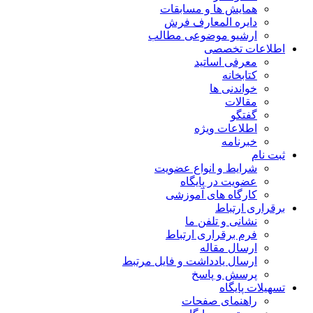
همایش ها و مسابقات
دایره المعارف فرش
ارشیو موضوعی مطالب
اطلاعات تخصصی
معرفی اساتید
کتابخانه
خواندنی ها
مقالات
گفتگو
اطلاعات ویژه
خبرنامه
ثبت نام
شرایط و انواع عضویت
عضویت در پایگاه
کارگاه های آموزشی
برقراری ارتباط
نشانی و تلفن ما
فرم برقراری ارتباط
ارسال مقاله
ارسال یادداشت و فایل مرتبط
پرسش و پاسخ
تسهیلات پایگاه
راهنمای صفحات