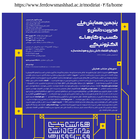
https://www.ferdowsmashhad.ac.ir/modiriat۰۲/fa/home