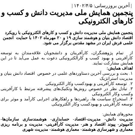
آخرین بروزرسانی: ۱۴۰۲/۴/۵ |
نجمین همایش ملی مدیریت دانش و کسب و
ارهای الکترونیکی
نجمین همایش ملی مدیریت دانش و کسب و کارهای الکترونیکی با رویکرد
قتصاد دانش بنیان و هوشمند سازی
۱۹
و ۲۰ مهرماه ۱۴۰۲
با حمایت انجمن
لمی فرش ایران
در مشهد مقدس
برگزار می شود.
ز تمام پژوهشگران،
کارآفرینان و دانشجویان
علاقه‌مندان
به توسعه
ارآفرینی و بهبود کسب و کارالکترونیکی
دعوت به عمل می‌آید
تا در این
مایش مشارکت نمایند.
هداف همایش
:
.
بحث و بررسی آخرین دستاوردهای علمی در خصوص اقتصاد دانش بنیان و
دیریت استراتژیک
.
توسعه کارآفرینی و بهبودکسب وکار الکترونیکی
.
تبادل نظر در خصوص روش‌ها وتکنیک‌های پیشرفته مرتبط با کارآفرینی
کسب وکار الکترونیکی
.
استخراج سیاست ها، راهبردها و راهکارهای اجرایی کارآمد و موثر برای
وسعه کارآفرینی و بهبودکسب وکار الکترونیکی
حورهای همایش:
دیریت دانش- مدیریت-اقتصاد- حسابداری- هوشمندسازی سازمان‌ها-
امپیوتر- پیوند اقتصاد و هنر- مدیریت کارآفرینی- مدیریت و برنامه ریزی
عماری و شهرسازی هوشمند- معماری هوشمند- مدیریت شهری