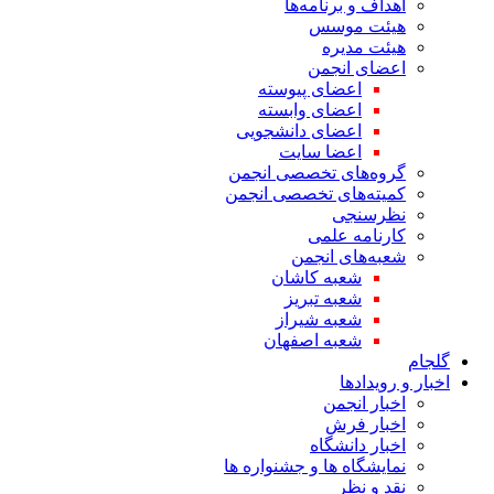
اهداف و برنامه‌ها
هیئت موسس
هیئت مدیره
اعضای انجمن
اعضای پیوسته
اعضای وابسته
اعضای دانشجویی
اعضا سایت
گروه‌های تخصصی انجمن
کمیته‌های تخصصی انجمن
نظرسنجی
کارنامه علمی
شعبه‌های انجمن
شعبه کاشان
شعبه تبریز
شعبه شیراز
شعبه اصفهان
گلجام
اخبار و رویدادها
اخبار انجمن
اخبار فرش
اخبار دانشگاه
نمایشگاه ها و جشنواره ها
نقد و نظر