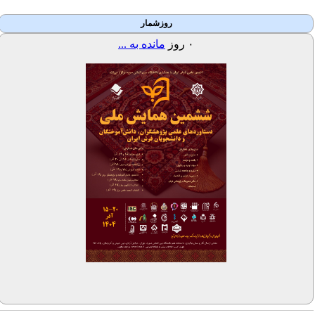
روزشمار
۰
روز
مانده به ...