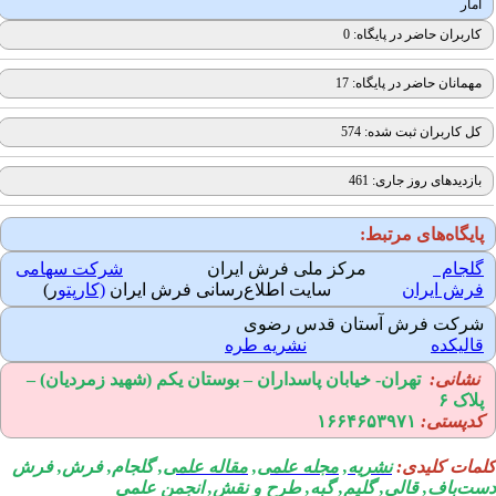
آمار
کاربران حاضر در پایگاه: 0
مهمانان حاضر در پایگاه: 17
کل کاربران ثبت شده: 574
بازدیدهای روز جاری: 461
ایگاه‌های مرتبط:
لجام
مرکز ملی فرش ایران
شرکت سهامی
رش ایران
سایت اطلاع‌رسانی فرش ایران
(کارپتو
ر)
رکت فرش آستان قدس رضوی
الیکده
نشریه طره
نشانی:
تهران-
خیابان پاسداران – بوستان یکم (شهید زمردیان) –
لاک ۶
دپستی:
۱۶۶۴۶۵۳۹۷۱
مات کلیدی:
نشریه
,
مجله علمی
,
مقاله علمی
, گلجام, فرش, فرش
ت‌باف, قالی, گلیم, گبه, طرح و نقش, انجمن علمی