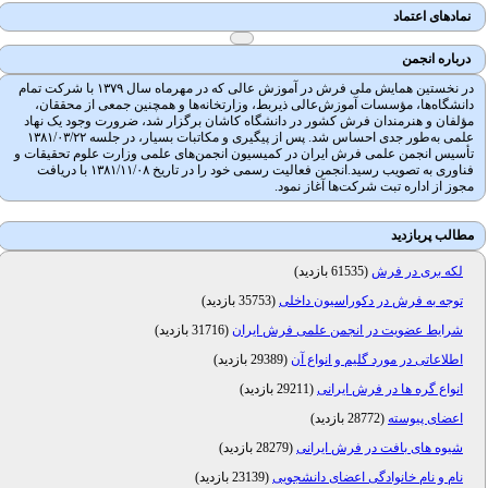
نمادهای اعتماد
درباره انجمن
در نخستین همایش ملی فرش در آموزش عالی که در مهرماه سال ۱۳۷۹ با شرکت تمام
دانشگاه‌ها، مؤسسات آموزش‌عالی ذیربط، وزارتخانه‌ها و همچنین جمعی از محققان،
مؤلفان و هنرمندان فرش کشور در دانشگاه کاشان برگزار شد، ضرورت وجود یک نهاد
علمی به‌طور جدی احساس شد. پس از پیگیری و مکاتبات بسیار، در جلسه ۱۳۸۱/۰۳/۲۲
تأسیس انجمن علمی فرش ایران در کمیسیون انجمن‌های علمی وزارت علوم تحقیقات و
فناوری به تصویب رسید.انجمن فعالیت رسمی خود را در تاریخ ۱۳۸۱/۱۱/۰۸ با دریافت
مجوز از اداره تبت شرکت‌ها آغاز نمود.
مطالب پربازدید
لکه بری در فرش
(
61535 بازدید
)
توجه به فرش در دکوراسیون داخلی
(
35753 بازدید
)
شرایط عضویت در انجمن علمی فرش ایران
(
31716 بازدید
)
اطلاعاتی در مورد گلیم و انواع آن
(
29389 بازدید
)
انواع گره ها در فرش ایرانی
(
29211 بازدید
)
اعضای پیوسته
(
28772 بازدید
)
شیوه های بافت در فرش ایرانی
(
28279 بازدید
)
نام و نام خانوادگی اعضای دانشجویی
(
23139 بازدید
)