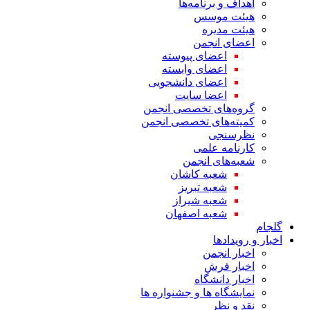
اهداف و برنامه‌ها
هیئت موسس
هیئت مدیره
اعضای انجمن
اعضای پیوسته
اعضای وابسته
اعضای دانشجویی
اعضا سایت
گروه‌های تخصصی انجمن
کمیته‌های تخصصی انجمن
نظرسنجی
کارنامه علمی
شعبه‌های انجمن
شعبه کاشان
شعبه تبریز
شعبه شیراز
شعبه اصفهان
گلجام
اخبار و رویدادها
اخبار انجمن
اخبار فرش
اخبار دانشگاه
نمایشگاه ها و جشنواره ها
نقد و نظر