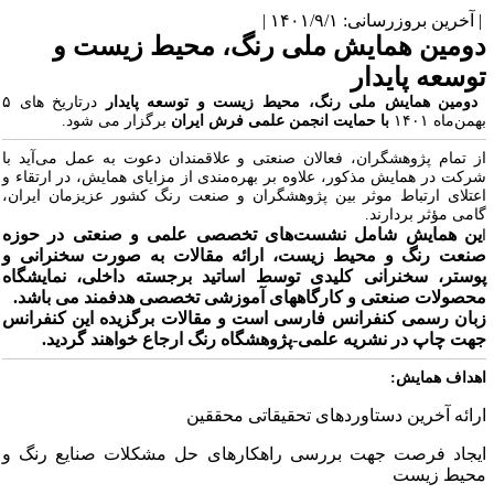
آخرین بروزرسانی: ۱۴۰۱/۹/۱ |
ومین همایش ملی رنگ، محیط زیست و
وسعه پایدار
دومین همایش ملی رنگ، محیط زیست و توسعه پایدار
درتاریخ های ۵
من‌ماه ۱۴۰۱
با حمایت انجمن علمی فرش ایران
برگزار می شود.
ز تمام پژوهشگران، فعالان صنعتی و علاقمندان دعوت به عمل می‌آید با
رکت در همایش مذکور، علاوه بر بهره‌مندی از مزایای همایش، در ارتقاء و
عتلای ارتباط موثر بین پژوهشگران و صنعت رنگ کشور عزیزمان ایران،
امی مؤثر بردارند.
ن همایش شامل نشست‌­های تخصصی علمی و صنعتی در حوزه
نعت رنگ و محیط زیست، ارائه مقالات به صورت سخنرانی و
وستر، سخنرانی کلیدی توسط اساتید برجسته داخلی، نمایشگاه
حصولات صنعتی و کارگاه­های آموزشی تخصصی هدفمند می باشد.
بان رسمی کنفرانس فارسی است و مقالات برگزیده این کنفرانس
هت چاپ در نشریه علمی-پژوهشگاه رنگ ارجاع خواهند گردید.
هداف همایش:
رائه آخرین دستاوردهای تحقیقاتی محققین
یجاد فرصت جهت بررسی راهکارهای حل مشکلات صنایع رنگ و
حیط زیست