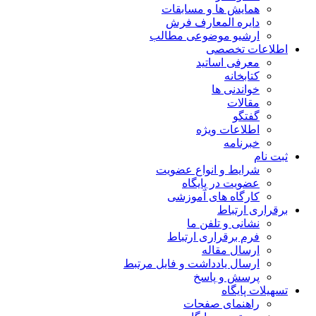
همایش ها و مسابقات
دایره المعارف فرش
ارشیو موضوعی مطالب
اطلاعات تخصصی
معرفی اساتید
کتابخانه
خواندنی ها
مقالات
گفتگو
اطلاعات ویژه
خبرنامه
ثبت نام
شرایط و انواع عضویت
عضویت در پایگاه
کارگاه های آموزشی
برقراری ارتباط
نشانی و تلفن ما
فرم برقراری ارتباط
ارسال مقاله
ارسال یادداشت و فایل مرتبط
پرسش و پاسخ
تسهیلات پایگاه
راهنمای صفحات