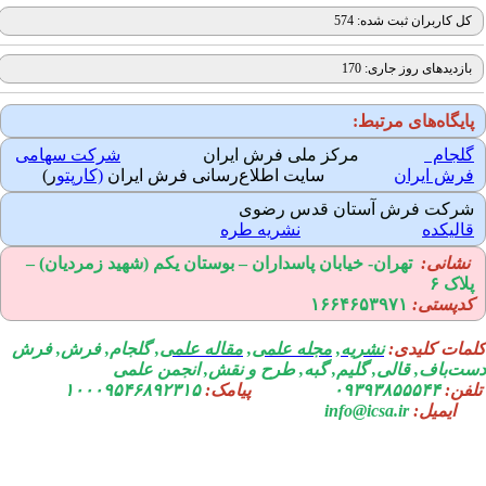
کل کاربران ثبت شده: 574
بازدیدهای روز جاری: 170
ایگاه‌های مرتبط:
لجام
مرکز ملی فرش ایران
شرکت سهامی
رش ایران
سایت اطلاع‌رسانی فرش ایران
(کارپتو
ر)
رکت فرش آستان قدس رضوی
الیکده
نشریه طره
نشانی:
تهران-
خیابان پاسداران – بوستان یکم (شهید زمردیان) –
لاک ۶
دپستی:
۱۶۶۴۶۵۳۹۷۱
مات کلیدی:
نشریه
,
مجله علمی
,
مقاله علمی
, گلجام, فرش, فرش
ت‌باف, قالی, گلیم, گبه, طرح و نقش, انجمن علمی
فن:
۰۹۳۹۳۸۵۵۵۴۴
پیامک:
۱۰۰۰۹۵۴۶۸۹۲۳۱۵
ایمیل:
info@icsa.ir