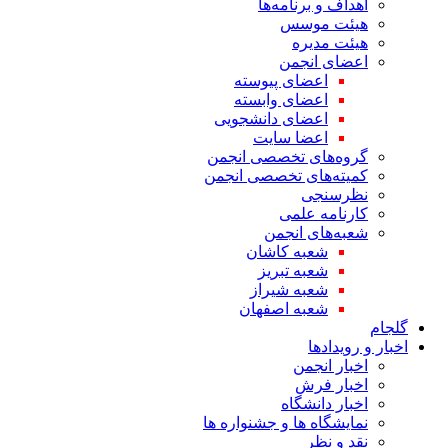
اهداف و برنامه‌ها
هیئت موسس
هیئت مدیره
اعضای انجمن
اعضای پیوسته
اعضای وابسته
اعضای دانشجویی
اعضا سایت
گروه‌های تخصصی انجمن
کمیته‌های تخصصی انجمن
نظرسنجی
کارنامه علمی
شعبه‌های انجمن
شعبه کاشان
شعبه تبریز
شعبه شیراز
شعبه اصفهان
گلجام
اخبار و رویدادها
اخبار انجمن
اخبار فرش
اخبار دانشگاه
نمایشگاه ها و جشنواره ها
نقد و نظر