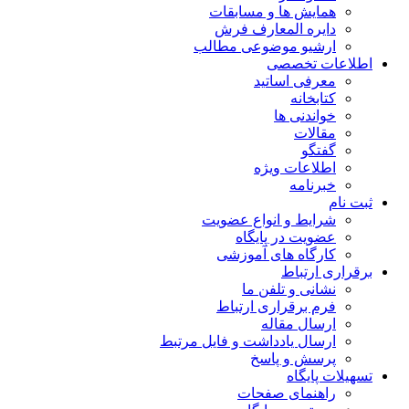
همایش ها و مسابقات
دایره المعارف فرش
ارشیو موضوعی مطالب
اطلاعات تخصصی
معرفی اساتید
کتابخانه
خواندنی ها
مقالات
گفتگو
اطلاعات ویژه
خبرنامه
ثبت نام
شرایط و انواع عضویت
عضویت در پایگاه
کارگاه های آموزشی
برقراری ارتباط
نشانی و تلفن ما
فرم برقراری ارتباط
ارسال مقاله
ارسال یادداشت و فایل مرتبط
پرسش و پاسخ
تسهیلات پایگاه
راهنمای صفحات