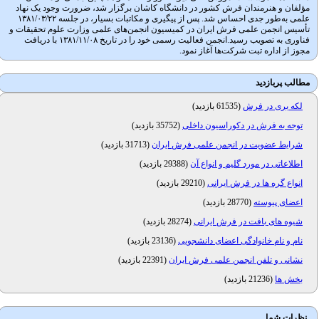
مؤلفان و هنرمندان فرش کشور در دانشگاه کاشان برگزار شد، ضرورت وجود یک نهاد
علمی به‌طور جدی احساس شد. پس از پیگیری و مکاتبات بسیار، در جلسه ۱۳۸۱/۰۳/۲۲
تأسیس انجمن علمی فرش ایران در کمیسیون انجمن‌های علمی وزارت علوم تحقیقات و
فناوری به تصویب رسید.انجمن فعالیت رسمی خود را در تاریخ ۱۳۸۱/۱۱/۰۸ با دریافت
مجوز از اداره تبت شرکت‌ها آغاز نمود.
مطالب پربازدید
لکه بری در فرش
(
61535 بازدید
)
توجه به فرش در دکوراسیون داخلی
(
35752 بازدید
)
شرایط عضویت در انجمن علمی فرش ایران
(
31713 بازدید
)
اطلاعاتی در مورد گلیم و انواع آن
(
29388 بازدید
)
انواع گره ها در فرش ایرانی
(
29210 بازدید
)
اعضای پیوسته
(
28770 بازدید
)
شیوه های بافت در فرش ایرانی
(
28274 بازدید
)
نام و نام خانوادگی اعضای دانشجویی
(
23136 بازدید
)
نشانی و تلفن انجمن علمی فرش ایران
(
22391 بازدید
)
بخش ها
(
21236 بازدید
)
نظرات شما