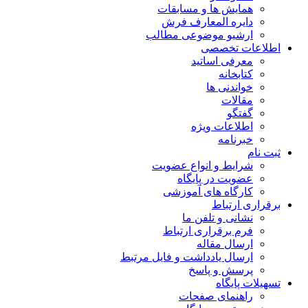
همایش ها و مسابقات
دایره المعارف فرش
ارشیو موضوعی مطالب
اطلاعات تخصصی
معرفی اساتید
کتابخانه
خواندنی ها
مقالات
گفتگو
اطلاعات ویژه
خبرنامه
ثبت نام
شرایط و انواع عضویت
عضویت در پایگاه
کارگاه های آموزشی
برقراری ارتباط
نشانی و تلفن ما
فرم برقراری ارتباط
ارسال مقاله
ارسال یادداشت و فایل مرتبط
پرسش و پاسخ
تسهیلات پایگاه
راهنمای صفحات