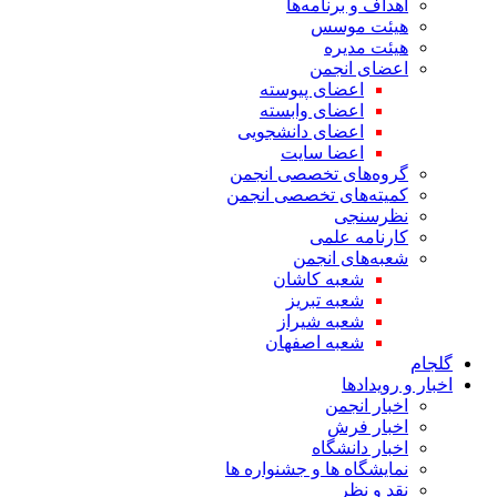
اهداف و برنامه‌ها
هیئت موسس
هیئت مدیره
اعضای انجمن
اعضای پیوسته
اعضای وابسته
اعضای دانشجویی
اعضا سایت
گروه‌های تخصصی انجمن
کمیته‌های تخصصی انجمن
نظرسنجی
کارنامه علمی
شعبه‌های انجمن
شعبه کاشان
شعبه تبریز
شعبه شیراز
شعبه اصفهان
گلجام
اخبار و رویدادها
اخبار انجمن
اخبار فرش
اخبار دانشگاه
نمایشگاه ها و جشنواره ها
نقد و نظر