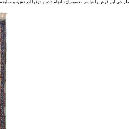
طراحی این فرش را «یاسر معصومیان» انجام داده و «زهرا آذرخش» و «ملیحه صادقی‌راد» با زدن بیش از ۲ میلیو