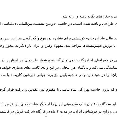
و جغرافیای یگانه بافته و ارائه شد.
راحی و بافته شده است، در حاشیه «دومین نشست بین‌المللی دیپلماسی اس
ی «ایران جان» کوششی برای نشان دادن تنوع و گوناگونی هنر این سرزمین ب
ا یورش صهیونیست‌ها مواجه شد، مفهوم وطن و ایران بار دیگر به محور وحد
غرافیای ایران گفت: نمی‌توان گنجینه پرشمار طرح‌های هر استان را در یک ا
مایندگی نمی‌کند و بی‌گمان هر انتخابی در این وادی کاستی‌های بسیاری خواهد 
ن» را در خود دارد و در حاشیه پایین نیز برند جهانی «پرشین کارپت» با س
ه که درون حاشیه پهن گل شاه‌عباسی با مفهوم نور، تقدس و برکت قرار گرفته
زایر سه‌گانه به‌عنوان خاک سرزمینی ایران را از دیگر شاخصه‌های این فرش دا