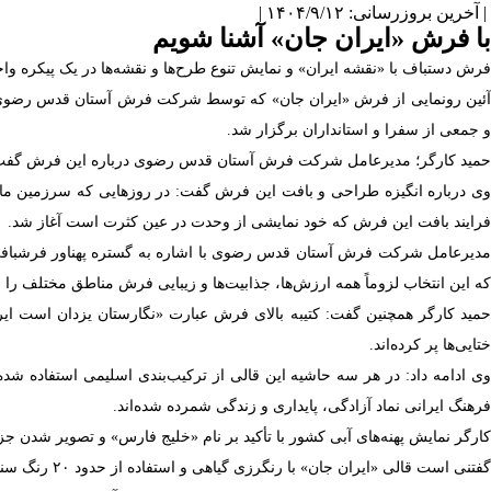
| آخرین بروزرسانی: ۱۴۰۴/۹/۱۲ |
با فرش «ایران جان» آشنا شویم
فرش دستباف با «نقشه ایران» و نمایش تنوع طرح‌ها و نقشه‌ها در یک پیکره واحد 
آئین رونمایی از فرش «ایران جان» که توسط شرکت فرش آستان قدس رضوی ط
و جمعی از سفرا و استانداران برگزار شد.
حمید کارگر؛ مدیرعامل شرکت فرش آستان قدس رضوی درباره این فرش گفت: قال
وی درباره انگیزه طراحی و بافت این فرش گفت: در روزهایی که سرزمین ما ب
فرایند بافت این فرش که خود نمایشی از وحدت در عین کثرت است آغاز شد.
مدیرعامل شرکت فرش آستان قدس رضوی با اشاره به گستره پهناور فرشبافی در ج
که این انتخاب لزوماً همه ارزش‌ها، جذابیت‌ها و زیبایی فرش مناطق مختلف را ن
حمید کارگر همچنین گفت: کتیبه بالای فرش عبارت «نگارستان یزدان است ایرا
ختایی‌ها پر کرده‌اند.
وی ادامه داد: در هر سه حاشیه این قالی از ترکیب‌بندی اسلیمی استفاده شد
فرهنگ ایرانی نماد آزادگی، پایداری و زندگی شمرده شده‌اند.
کارگر نمایش پهنه‌های آبی کشور با تأکید بر نام «خلیج فارس» و تصویر شدن ج
گفتنی است قالی «ایران جان» با رنگرزی گیاهی و استفاده از حدود ۲۰ رنگ سنتی و رایج در فرشبافی ایران، در مدت ۴ ماه در کارگاه شرکت فرش در کاشمر در اندازه ۳ در ۳ متر بافته شده است.