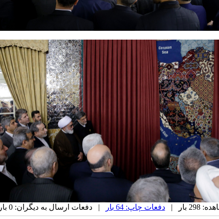
29 بار |
دفعات چاپ: 64 بار
| دفعات ارسال به دیگران: 0 بار |