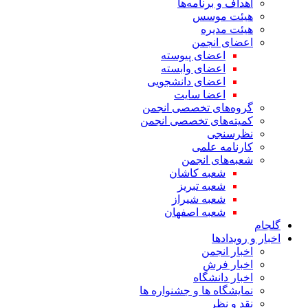
اهداف و برنامه‌ها
هیئت موسس
هیئت مدیره
اعضای انجمن
اعضای پیوسته
اعضای وابسته
اعضای دانشجویی
اعضا سایت
گروه‌های تخصصی انجمن
کمیته‌های تخصصی انجمن
نظرسنجی
کارنامه علمی
شعبه‌های انجمن
شعبه کاشان
شعبه تبریز
شعبه شیراز
شعبه اصفهان
گلجام
اخبار و رویدادها
اخبار انجمن
اخبار فرش
اخبار دانشگاه
نمایشگاه ها و جشنواره ها
نقد و نظر