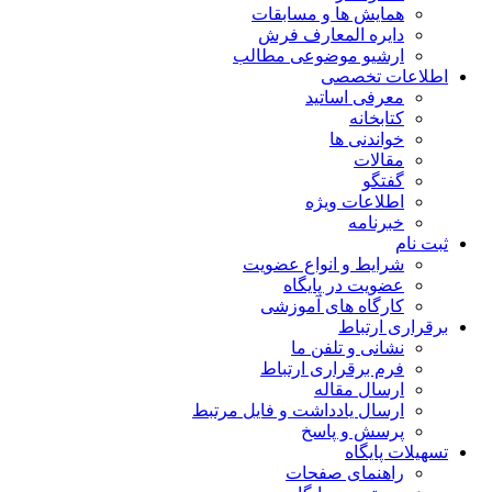
همایش ها و مسابقات
دایره المعارف فرش
ارشیو موضوعی مطالب
اطلاعات تخصصی
معرفی اساتید
کتابخانه
خواندنی ها
مقالات
گفتگو
اطلاعات ویژه
خبرنامه
ثبت نام
شرایط و انواع عضویت
عضویت در پایگاه
کارگاه های آموزشی
برقراری ارتباط
نشانی و تلفن ما
فرم برقراری ارتباط
ارسال مقاله
ارسال یادداشت و فایل مرتبط
پرسش و پاسخ
تسهیلات پایگاه
راهنمای صفحات