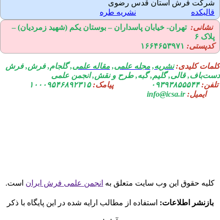
رکت فرش آستان قدس رضوی
الیکده
نشریه طره
نشانی:
تهران-
خیابان پاسداران – بوستان یکم (شهید زمردیان) –
لاک ۶
دپستی:
۱۶۶۴۶۵۳۹۷۱
مات کلیدی:
نشریه
,
مجله علمی
,
مقاله علمی
, گلجام, فرش, فرش
ت‌باف, قالی, گلیم, گبه, طرح و نقش, انجمن علمی
فن:
۰۹۳۹۳۸۵۵۵۴۴
پیامک:
۱۰۰۰۹۵۴۶۸۹۲۳۱۵
ایمیل:
info@icsa.ir
لیه حقوق این وب سایت متعلق به
انجمن علمی فرش ایران
است.
بازنشر اطلاعات:
استفاده از مطالب ارایه شده در این پایگاه با ذکر