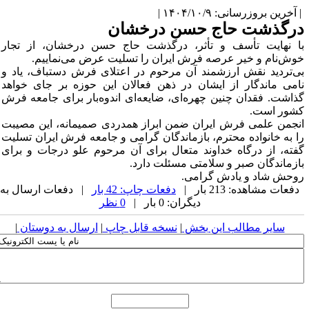
آخرین بروزرسانی: ۱۴۰۴/۱۰/۹ |
رگذشت حاج حسن درخشان
ا نهایت تأسف و تأثر، درگذشت حاج حسن درخشان، از تجار
وش‌نام و خیر عرصه فرش ایران را تسلیت عرض می‌نماییم.
ی‌تردید نقش ارزشمند آن مرحوم در اعتلای فرش دستباف، یاد و
امی ماندگار از ایشان در ذهن فعالان این حوزه بر جای خواهد
ذاشت. فقدان چنین چهره‌ای، ضایعه‌ای اندوه‌بار برای جامعه فرش
شور است.
نجمن علمی فرش ایران ضمن ابراز همدردی صمیمانه، این مصیبت
ا به خانواده محترم، بازماندگان گرامی و جامعه فرش ایران تسلیت
فته، از درگاه خداوند متعال برای آن مرحوم علو درجات و برای
ازماندگان صبر و سلامتی مسئلت دارد.
وحش شاد و یادش گرامی.
دفعات مشاهده: 213 بار |
دفعات چاپ: 42 بار
| دفعات ارسال به
دیگران: 0 بار |
0 نظر
سایر مطالب این بخش
|
نسخه قابل چاپ
|
ارسال به دوستان
|