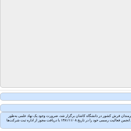
 جمعی از محققان، مؤلفان و هنرمندان فرش کشور در دانشگاه کاشان برگزار شد، ضرورت وجود یک نهاد علمی به‌طور
جدی احساس شد. پس از پیگیری و مکاتبات بسیار، در جلسه ۱۳۸۱/۰۳/۲۲ تأسیس انجمن علمی فرش ایران در کمیسیون انجمن‌های علمی وزارت علوم تحقیقات و فناوری به تصویب رسید.انجمن فعالیت رسمی خود را در تاریخ ۱۳۸۱/۱۱/۰۸ با دریافت مجوز از اداره تبت شرکت‌ها