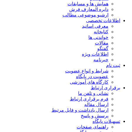
همایش ها و مسابقات
دایره المعارف فرش
ارشیو موضوعی مطالب
اطلاعات تخصصی
معرفی اساتید
کتابخانه
خواندنی ها
مقالات
گفتگو
اطلاعات ویژه
خبرنامه
ثبت نام
شرایط و انواع عضویت
عضویت در پایگاه
کارگاه های آموزشی
برقراری ارتباط
نشانی و تلفن ما
فرم برقراری ارتباط
ارسال مقاله
ارسال یادداشت و فایل مرتبط
پرسش و پاسخ
تسهیلات پایگاه
راهنمای صفحات