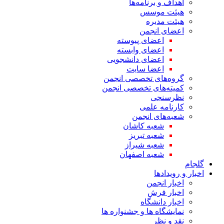
اهداف و برنامه‌ها
هیئت موسس
هیئت مدیره
اعضای انجمن
اعضای پیوسته
اعضای وابسته
اعضای دانشجویی
اعضا سایت
گروه‌های تخصصی انجمن
کمیته‌های تخصصی انجمن
نظرسنجی
کارنامه علمی
شعبه‌های انجمن
شعبه کاشان
شعبه تبریز
شعبه شیراز
شعبه اصفهان
گلجام
اخبار و رویدادها
اخبار انجمن
اخبار فرش
اخبار دانشگاه
نمایشگاه ها و جشنواره ها
نقد و نظر