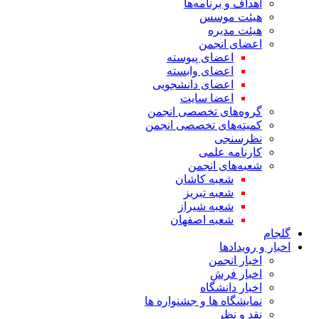
اهداف و برنامه‌ها
هیئت موسس
هیئت مدیره
اعضای انجمن
اعضای پیوسته
اعضای وابسته
اعضای دانشجویی
اعضا سایت
گروه‌های تخصصی انجمن
کمیته‌های تخصصی انجمن
نظرسنجی
کارنامه علمی
شعبه‌های انجمن
شعبه کاشان
شعبه تبریز
شعبه شیراز
شعبه اصفهان
گلجام
اخبار و رویدادها
اخبار انجمن
اخبار فرش
اخبار دانشگاه
نمایشگاه ها و جشنواره ها
نقد و نظر