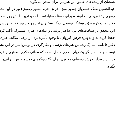
همچنان از ریشه‌های عمیق این هنر در ایران سخن می‌گوید.
عبدالحسین ملک جعفریان (مدیر موزه فرش حرم مطهر رضوی) نیز در این نشس
رضوی و تلاش‌های انجام‌شده برای حفظ دستبافته‌ها با جدیدترین دانش روز س
دکتر زینب کریمه (پژوهشگر تونسی) دیگر سخنران این رویداد بود که به بررس
این محقق بر شباهت‌های بین عناصر تزئینی و نمادهای هنری مشترک تأکید ک
حفظ کرده‌اند و به‌ویژه فرش قیروان، با وجود تأثیرپذیری از برخی مکاتب هنر
دکتر فاطمه البنا (کارشناس هنرهای تزئینی و نگارگری در تونس) نیز در این نش
نیست، بلکه نمایانگر یک زبان بصری کامل است که معانی فکری، معنوی و فره
در این رویداد، فرش دستباف محوری برای گفت‌و‌گوهای دوسویه بین ایرانی‌ها 
بگیرد.