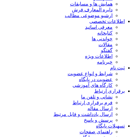
همایش ها و مسابقات
دایره المعارف فرش
ارشیو موضوعی مطالب
اطلاعات تخصصی
معرفی اساتید
کتابخانه
خواندنی ها
مقالات
گفتگو
اطلاعات ویژه
خبرنامه
ثبت نام
شرایط و انواع عضویت
عضویت در پایگاه
کارگاه های آموزشی
برقراری ارتباط
نشانی و تلفن ما
فرم برقراری ارتباط
ارسال مقاله
ارسال یادداشت و فایل مرتبط
پرسش و پاسخ
تسهیلات پایگاه
راهنمای صفحات