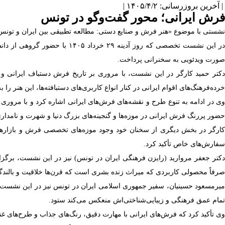
| آخرین بروزرسانی: ۱۴۰۵/۴/۲ |
فرش ایرانی؛ محور گفت‌و‌گو در تونس
نشستی با موضوع «هنر فرش و صنایع دستی: مطالعه تطبیقی ​​بین ایران و تون
در این نشست تخصصی که روز آد
صورت ویدئویی به سخنرانی پرداخت.
دکتر حمید کارگر در این نشست، با مروری بر تاریخ فرش دستباف ایرانی و دی
خرده‌فرهنگ‌های اقوام ایرانی در کنار انواع کاربری‌های دستبافته‌ها، این هنر ر
وی در ادامه به تنوع طرح و نقشه‌های فرش‌های ایرانی اشاره کرد و با مروری 
حضور پررنگ فرش ایرانی در موزه‌ها و گنجینه‌های بزرگ دنیا و شهرت و نامداری
کارگر در بخش دیگری از سخنان خود وجود موزه‌های تخصصی فرش و بازارهای 
سفارش‌های خاص تأکید کرد.
دکتر جعفر مروارید (رایزن فرهنگی ایران در تونس) نیز در این نشست، برگزا
صرفاً محصولی کاربردی که میراث زنده بشری است که قرن‌ها خلاقیت و بالندگی
میرمسعود حسینیان، سفیر جمهوری اسلامی ایران در تونس نیز در این نشست ضم
تمام عمق فرهنگی و زیبایی‌شناختی‌اش منعکس می‌کند ستود.
وی تأکید کرد که فرش‌های ایرانی با مهارت دقیق، رنگ‌های جذاب و طرح‌های غنی