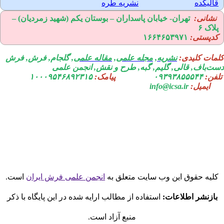
الیکده
نشریه طره
نشانی:
تهران-
خیابان پاسداران – بوستان یکم (شهید زمردیان) –
لاک ۶
دپستی:
۱۶۶۴۶۵۳۹۷۱
مات کلیدی:
نشریه
,
مجله علمی
,
مقاله علمی
, گلجام, فرش, فرش
ت‌باف, قالی, گلیم, گبه, طرح و نقش, انجمن علمی
فن:
۰۹۳۹۳۸۵۵۵۴۴
پیامک:
۱۰۰۰۹۵۴۶۸۹۲۳۱۵
ایمیل:
info@icsa.ir
لیه حقوق این وب سایت متعلق به
انجمن علمی فرش ایران
است.
بازنشر اطلاعات:
استفاده از مطالب ارایه شده در این پایگاه با ذکر
منبع آزاد است.