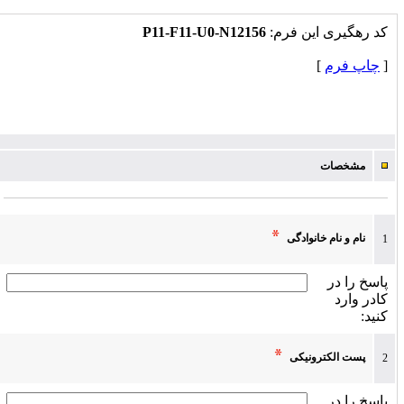
کد رهگیرى این فرم:
P11-F11-U0-N12156
[
چاپ فرم
]
مشخصات
نام و نام خانوادگی
1
پاسخ را در
کادر وارد
کنید:
پست الکترونیکی
2
پاسخ را در