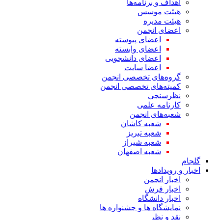
اهداف و برنامه‌ها
هیئت موسس
هیئت مدیره
اعضای انجمن
اعضای پیوسته
اعضای وابسته
اعضای دانشجویی
اعضا سایت
گروه‌های تخصصی انجمن
کمیته‌های تخصصی انجمن
نظرسنجی
کارنامه علمی
شعبه‌های انجمن
شعبه کاشان
شعبه تبریز
شعبه شیراز
شعبه اصفهان
گلجام
اخبار و رویدادها
اخبار انجمن
اخبار فرش
اخبار دانشگاه
نمایشگاه ها و جشنواره ها
نقد و نظر