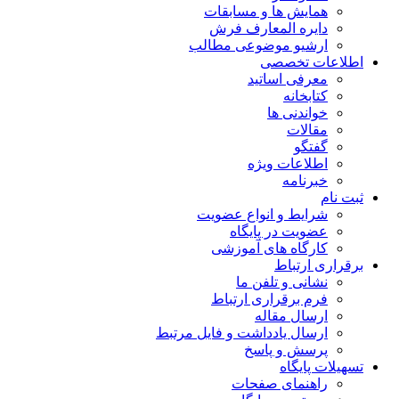
همایش ها و مسابقات
دایره المعارف فرش
ارشیو موضوعی مطالب
اطلاعات تخصصی
معرفی اساتید
کتابخانه
خواندنی ها
مقالات
گفتگو
اطلاعات ویژه
خبرنامه
ثبت نام
شرایط و انواع عضویت
عضویت در پایگاه
کارگاه های آموزشی
برقراری ارتباط
نشانی و تلفن ما
فرم برقراری ارتباط
ارسال مقاله
ارسال یادداشت و فایل مرتبط
پرسش و پاسخ
تسهیلات پایگاه
راهنمای صفحات