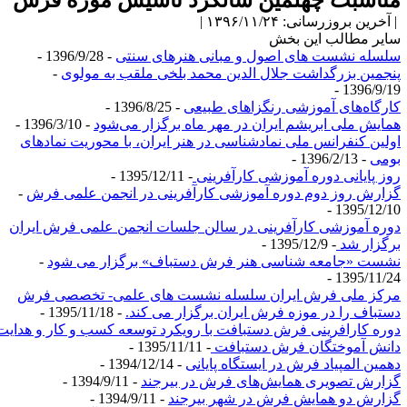
ناسبت چهلمین سالگرد تاسیس موزه فرش
آخرین بروزرسانی: ۱۳۹۶/۱۱/۲۴ |
ایر مطالب این بخش
لسله نشست های اصول و مبانی هنرهای سنتی
- 1396/9/28 -
نجمین بزرگداشت جلال الدین محمد بلخی ملقب به مولوی
-
1396/9/19 
ارگاه‌های آموزشی رنگزاهای طبیعی
- 1396/8/25 -
مایش ملی ابریشم ایران در مهر ماه برگزار می‌شود
- 1396/3/10 -
ولین کنفرانس ملی نمادشناسی در هنر ایران، با محوریت نمادهای
ومی
- 1396/2/13 -
وز پایانی دوره آموزشی کارآفرینی
- 1395/12/11 -
زارش روز دوم دوره آموزشی کارآفرینی در انجمن علمی فرش
-
1395/12/10 
وره آموزشی کارآفرینی در سالن جلسات انجمن علمی فرش ایران
رگزار شد
- 1395/12/9 -
شست «جامعه شناسی هنر فرش دستباف» برگزار می شود
-
1395/11/24 
رکز ملی فرش ایران سلسله نشست های علمی- تخصصی فرش
ستباف را در موزه فرش ایران برگزار می کند.
- 1395/11/18 -
وره کارافرینی فرش دستبافت با رویکرد توسعه کسب و کار و هدایت
انش آموختگان فرش دستبافت
- 1395/11/11 -
همین المپیاد فرش در ایستگاه پایانی
- 1394/12/14 -
زارش تصویری همایش‌های فرش در بیرجند
- 1394/9/11 -
زارش دو همایش فرش در شهر بیرجند
- 1394/9/11 -