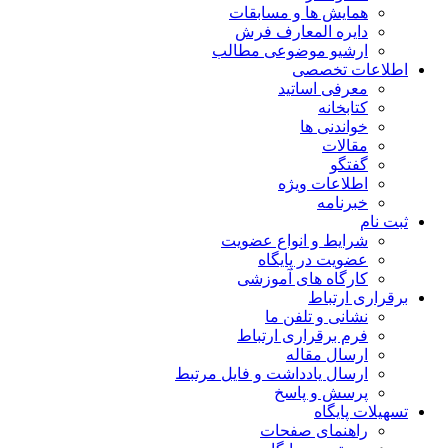
همایش ها و مسابقات
دایره المعارف فرش
ارشیو موضوعی مطالب
اطلاعات تخصصی
معرفی اساتید
کتابخانه
خواندنی ها
مقالات
گفتگو
اطلاعات ویژه
خبرنامه
ثبت نام
شرایط و انواع عضویت
عضویت در پایگاه
کارگاه های آموزشی
برقراری ارتباط
نشانی و تلفن ما
فرم برقراری ارتباط
ارسال مقاله
ارسال یادداشت و فایل مرتبط
پرسش و پاسخ
تسهیلات پایگاه
راهنمای صفحات