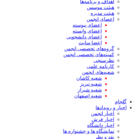
اهداف و برنامه‌ها
هیئت موسس
هیئت مدیره
اعضای انجمن
اعضای پیوسته
اعضای وابسته
اعضای دانشجویی
اعضا سایت
گروه‌های تخصصی انجمن
کمیته‌های تخصصی انجمن
نظرسنجی
کارنامه علمی
شعبه‌های انجمن
شعبه کاشان
شعبه تبریز
شعبه شیراز
شعبه اصفهان
گلجام
اخبار و رویدادها
اخبار انجمن
اخبار فرش
اخبار دانشگاه
نمایشگاه ها و جشنواره ها
نقد و نظر