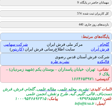
مهمانان حاضر در پایگاه: 9
کل کاربران ثبت شده: 574
بازدیدهای روز جاری: 440
ایگاه‌های مرتبط:
لجام
مرکز ملی فرش ایران
شرکت سهامی
رش ایران
سایت اطلاع‌رسانی فرش ایران
(کارپتو
ر)
رکت فرش آستان قدس رضوی
الیکده
نشریه طره
نشانی:
تهران-
خیابان پاسداران – بوستان یکم (شهید زمردیان) –
لاک ۶
دپستی:
۱۶۶۴۶۵۳۹۷۱
مات کلیدی:
نشریه
,
مجله علمی
,
مقاله علمی
, گلجام, فرش, فرش
ت‌باف, قالی, گلیم, گبه, طرح و نقش, انجمن علمی
فن:
۰۹۳۹۳۸۵۵۵۴۴
پیامک:
۱۰۰۰۹۵۴۶۸۹۲۳۱۵
ایمیل:
info@icsa.ir