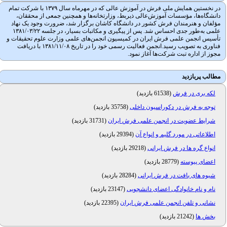
در نخستین همایش ملی فرش در آموزش عالی که در مهرماه سال ۱۳۷۹ با شرکت تمام
دانشگاه‌ها، مؤسسات آموزش‌عالی ذیربط، وزارتخانه‌ها و همچنین جمعی از محققان،
مؤلفان و هنرمندان فرش کشور در دانشگاه کاشان برگزار شد، ضرورت وجود یک نهاد
علمی به‌طور جدی احساس شد. پس از پیگیری و مکاتبات بسیار، در جلسه ۱۳۸۱/۰۳/۲۲
تأسیس انجمن علمی فرش ایران در کمیسیون انجمن‌های علمی وزارت علوم تحقیقات و
فناوری به تصویب رسید.انجمن فعالیت رسمی خود را در تاریخ ۱۳۸۱/۱۱/۰۸ با دریافت
مجوز از اداره تبت شرکت‌ها آغاز نمود.
مطالب پربازدید
لکه بری در فرش
(
61538 بازدید
)
توجه به فرش در دکوراسیون داخلی
(
35758 بازدید
)
شرایط عضویت در انجمن علمی فرش ایران
(
31731 بازدید
)
اطلاعاتی در مورد گلیم و انواع آن
(
29394 بازدید
)
انواع گره ها در فرش ایرانی
(
29218 بازدید
)
اعضای پیوسته
(
28779 بازدید
)
شیوه های بافت در فرش ایرانی
(
28284 بازدید
)
نام و نام خانوادگی اعضای دانشجویی
(
23147 بازدید
)
نشانی و تلفن انجمن علمی فرش ایران
(
22395 بازدید
)
بخش ها
(
21242 بازدید
)