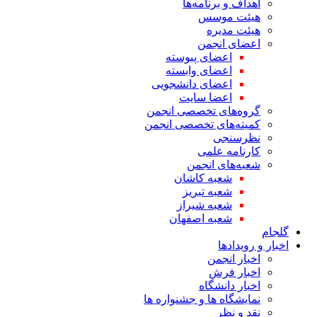
اهداف و برنامه‌ها
هیئت موسس
هیئت مدیره
اعضای انجمن
اعضای پیوسته
اعضای وابسته
اعضای دانشجویی
اعضا سایت
گروه‌های تخصصی انجمن
کمیته‌های تخصصی انجمن
نظرسنجی
کارنامه علمی
شعبه‌های انجمن
شعبه کاشان
شعبه تبریز
شعبه شیراز
شعبه اصفهان
گلجام
اخبار و رویدادها
اخبار انجمن
اخبار فرش
اخبار دانشگاه
نمایشگاه ها و جشنواره ها
نقد و نظر