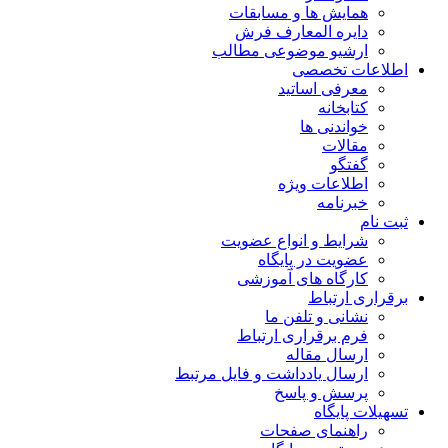
همایش ها و مسابقات
دایره المعارف فرش
ارشیو موضوعی مطالب
اطلاعات تخصصی
معرفی اساتید
کتابخانه
خواندنی ها
مقالات
گفتگو
اطلاعات ویژه
خبرنامه
ثبت نام
شرایط و انواع عضویت
عضویت در پایگاه
کارگاه های آموزشی
برقراری ارتباط
نشانی و تلفن ما
فرم برقراری ارتباط
ارسال مقاله
ارسال یادداشت و فایل مرتبط
پرسش و پاسخ
تسهیلات پایگاه
راهنمای صفحات