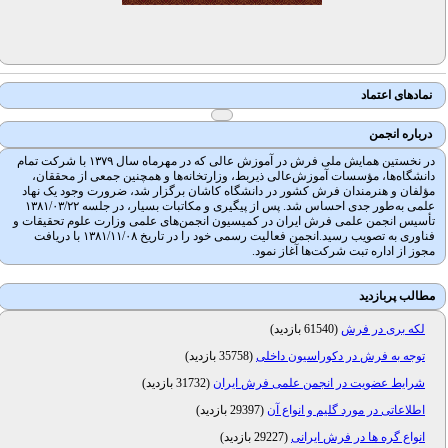
نمادهای اعتماد
درباره انجمن
در نخستین همایش ملی فرش در آموزش عالی که در مهرماه سال ۱۳۷۹ با شرکت تمام
دانشگاه‌ها، مؤسسات آموزش‌عالی ذیربط، وزارتخانه‌ها و همچنین جمعی از محققان،
مؤلفان و هنرمندان فرش کشور در دانشگاه کاشان برگزار شد، ضرورت وجود یک نهاد
علمی به‌طور جدی احساس شد. پس از پیگیری و مکاتبات بسیار، در جلسه ۱۳۸۱/۰۳/۲۲
تأسیس انجمن علمی فرش ایران در کمیسیون انجمن‌های علمی وزارت علوم تحقیقات و
فناوری به تصویب رسید.انجمن فعالیت رسمی خود را در تاریخ ۱۳۸۱/۱۱/۰۸ با دریافت
مجوز از اداره تبت شرکت‌ها آغاز نمود.
مطالب پربازدید
لکه بری در فرش
(
61540 بازدید
)
توجه به فرش در دکوراسیون داخلی
(
35758 بازدید
)
شرایط عضویت در انجمن علمی فرش ایران
(
31732 بازدید
)
اطلاعاتی در مورد گلیم و انواع آن
(
29397 بازدید
)
انواع گره ها در فرش ایرانی
(
29227 بازدید
)