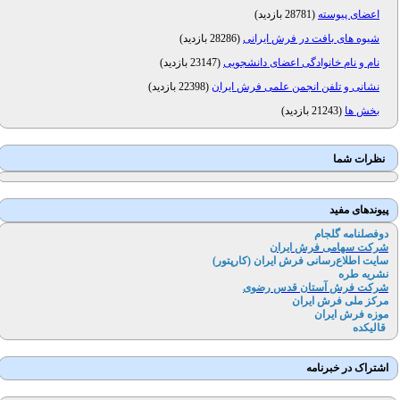
اعضای پیوسته
(
28781 بازدید
)
شیوه های بافت در فرش ایرانی
(
28286 بازدید
)
نام و نام خانوادگی اعضای دانشجویی
(
23147 بازدید
)
نشانی و تلفن انجمن علمی فرش ایران
(
22398 بازدید
)
بخش ها
(
21243 بازدید
)
نظرات شما
پیوندهای مفید
دوفصلنامه گلجام
شرکت سهامی فرش ایران
سایت اطلاع‌رسانی فرش ایران (کارپتور
)
نشریه طره
شرکت فرش آستان قدس رضوی
مرکز ملی فرش ایران
موزه فرش ایران
قالیکده
اشتراک در خبرنامه