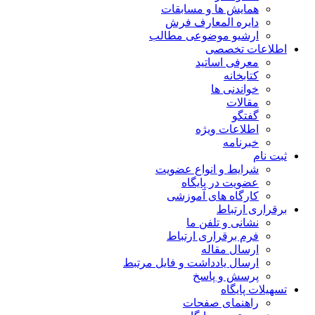
همایش ها و مسابقات
دایره المعارف فرش
ارشیو موضوعی مطالب
اطلاعات تخصصی
معرفی اساتید
کتابخانه
خواندنی ها
مقالات
گفتگو
اطلاعات ویژه
خبرنامه
ثبت نام
شرایط و انواع عضویت
عضویت در پایگاه
کارگاه های آموزشی
برقراری ارتباط
نشانی و تلفن ما
فرم برقراری ارتباط
ارسال مقاله
ارسال یادداشت و فایل مرتبط
پرسش و پاسخ
تسهیلات پایگاه
راهنمای صفحات