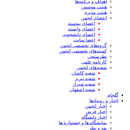
اهداف و برنامه‌ها
هیئت موسس
هیئت مدیره
اعضای انجمن
اعضای پیوسته
اعضای وابسته
اعضای دانشجویی
اعضا سایت
گروه‌های تخصصی انجمن
کمیته‌های تخصصی انجمن
نظرسنجی
کارنامه علمی
شعبه‌های انجمن
شعبه کاشان
شعبه تبریز
شعبه شیراز
شعبه اصفهان
گلجام
اخبار و رویدادها
اخبار انجمن
اخبار فرش
اخبار دانشگاه
نمایشگاه ها و جشنواره ها
نقد و نظر