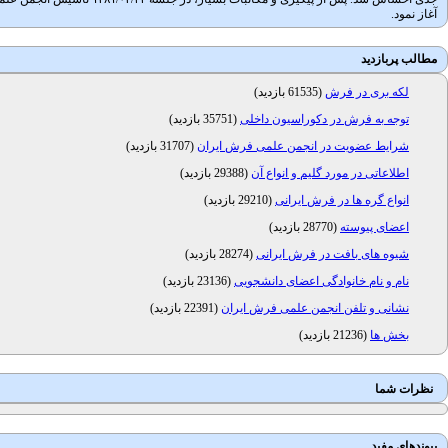
آغاز نمود.
مطالب پربازدید
لکه بری در فرش
(
61535 بازدید
)
توجه به فرش در دکوراسیون داخلی
(
35751 بازدید
)
شرایط عضویت در انجمن علمی فرش ایران
(
31707 بازدید
)
اطلاعاتی در مورد گلیم و انواع آن
(
29388 بازدید
)
انواع گره ها در فرش ایرانی
(
29210 بازدید
)
اعضای پیوسته
(
28770 بازدید
)
شیوه های بافت در فرش ایرانی
(
28274 بازدید
)
نام و نام خانوادگی اعضای دانشجویی
(
23136 بازدید
)
نشانی و تلفن انجمن علمی فرش ایران
(
22391 بازدید
)
بخش ها
(
21236 بازدید
)
نظرات شما
پیوندهای مفید