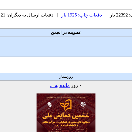
ر |
دفعات چاپ: 1925 بار
| دفعات ارسال به دیگران: 121 بار |
عضویت در انجمن
روزشمار
۰
روز
مانده به ...