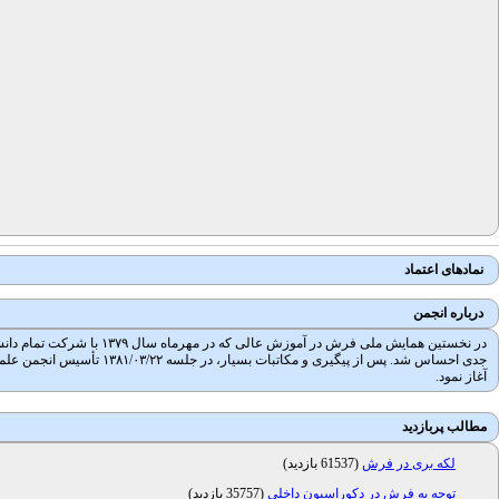
نمادهای اعتماد
درباره انجمن
در نخستین همایش ملی فرش
آغاز نمود.
مطالب پربازدید
لکه بری در فرش
(
61537 بازدید
)
توجه به فرش در دکوراسیون داخلی
(
35757 بازدید
)