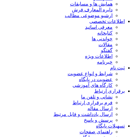
همایش ها و مسابقات
دایره المعارف فرش
ارشیو موضوعی مطالب
اطلاعات تخصصی
معرفی اساتید
کتابخانه
خواندنی ها
مقالات
گفتگو
اطلاعات ویژه
خبرنامه
ثبت نام
شرایط و انواع عضویت
عضویت در پایگاه
کارگاه های آموزشی
برقراری ارتباط
نشانی و تلفن ما
فرم برقراری ارتباط
ارسال مقاله
ارسال یادداشت و فایل مرتبط
پرسش و پاسخ
تسهیلات پایگاه
راهنمای صفحات