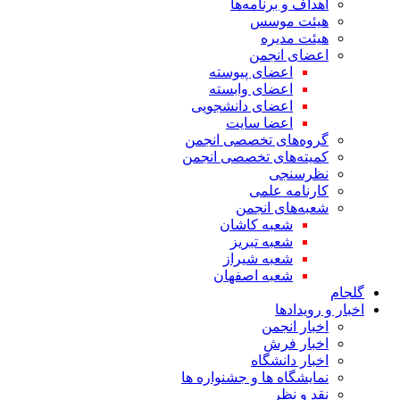
اهداف و برنامه‌ها
هیئت موسس
هیئت مدیره
اعضای انجمن
اعضای پیوسته
اعضای وابسته
اعضای دانشجویی
اعضا سایت
گروه‌های تخصصی انجمن
کمیته‌های تخصصی انجمن
نظرسنجی
کارنامه علمی
شعبه‌های انجمن
شعبه کاشان
شعبه تبریز
شعبه شیراز
شعبه اصفهان
گلجام
اخبار و رویدادها
اخبار انجمن
اخبار فرش
اخبار دانشگاه
نمایشگاه ها و جشنواره ها
نقد و نظر