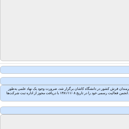
 جمعی از محققان، مؤلفان و هنرمندان فرش کشور در دانشگاه کاشان برگزار شد، ضرورت وجود یک نهاد علمی به‌طور
جدی احساس شد. پس از پیگیری و مکاتبات بسیار، در جلسه ۱۳۸۱/۰۳/۲۲ تأسیس انجمن علمی فرش ایران در کمیسیون انجمن‌های علمی وزارت علوم تحقیقات و فناوری به تصویب رسید.انجمن فعالیت رسمی خود را در تاریخ ۱۳۸۱/۱۱/۰۸ با دریافت مجوز از اداره تبت شرکت‌ها