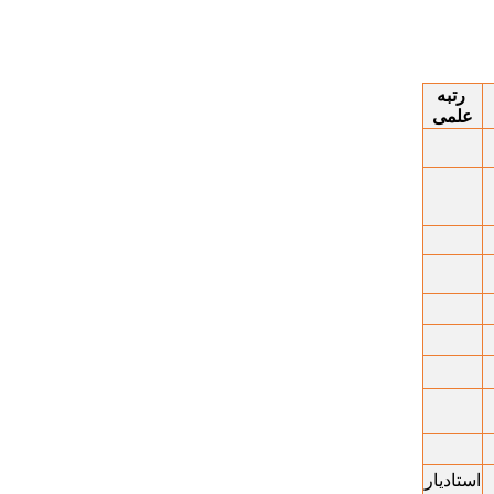
رتبه
علمی
استادیار