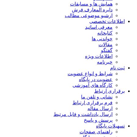
همایش ها و مسابقات
دایره المعارف فرش
ارشیو موضوعی مطالب
اطلاعات تخصصی
معرفی اساتید
کتابخانه
خواندنی ها
مقالات
گفتگو
اطلاعات ویژه
خبرنامه
ثبت نام
شرایط و انواع عضویت
عضویت در پایگاه
کارگاه های آموزشی
برقراری ارتباط
نشانی و تلفن ما
فرم برقراری ارتباط
ارسال مقاله
ارسال یادداشت و فایل مرتبط
پرسش و پاسخ
تسهیلات پایگاه
راهنمای صفحات