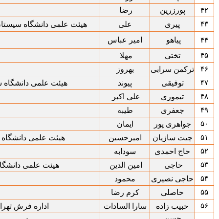
پورزرین
رضا
۴۲
۴۳
پیری
علی
هیئت علمی دانشگاه سیستان
پیاهو
امیر عباس
۴۴
۴۵
تختی
مهلا
۴۶
ترکمن سرابی
بهروز
۴۷
توفیقی
پیوند
هیئت علمی دانشگاه 
۴۸
تیموری
علی اکبر
۴۹
جعفری
طیبه
۵۰
جواهری پور
ایمان
۵۱
چیت سازیان
امیرحسین
هیئت علمی دانشگاه 
۵۲
حاج احمدی
سودابه
۵۳
حاجی
امین الدین
هیئت علمی دانشگاه
۵۴
حاجی نصیری
محمود
۵۵
حاصلی
کرم رضا
۵۶
حبیب زاده
سارا السادات
اداره فرش تهرا
حسن