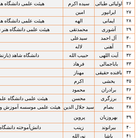
۲۶
اولیائی طبائی
سیده اکرم
هیئت علمی دانشگاه هن
۲۷
ایرانپور
امین
۲۸
ایمانی
الهه
هیئت علمی دانشگاه هن
۲۹
آشوری
محمدتقی
هیئت علمی دانشگاه هنر (
۳۰
آل احمد
سیدعلی
۳۱
آهنی
لاله
۳۲
آیت اللهی
حبیب الله
دانشگاه شاهد (بازن
۳۳
باباجمالی
فرهاد
۳۴
بافنده حقیقی
مهناز
۳۵
بخشی
اکرم
۳۶
برادران
محمود
۳۷
برزگری
محسن
هیئت علمی دانشگاه علم 
۳۸
بصام
سید جلال الدین
هیئت علمی موسسه آموزش و 
۳۹
بهروزیان
پروین
۴۰
بیرانوند
زینب
دانش‌آموخته دانشگاه 
۴۱
پاشا
نورالله