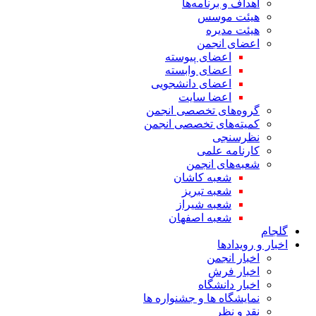
اهداف و برنامه‌ها
هیئت موسس
هیئت مدیره
اعضای انجمن
اعضای پیوسته
اعضای وابسته
اعضای دانشجویی
اعضا سایت
گروه‌های تخصصی انجمن
کمیته‌های تخصصی انجمن
نظرسنجی
کارنامه علمی
شعبه‌های انجمن
شعبه کاشان
شعبه تبریز
شعبه شیراز
شعبه اصفهان
گلجام
اخبار و رویدادها
اخبار انجمن
اخبار فرش
اخبار دانشگاه
نمایشگاه ها و جشنواره ها
نقد و نظر