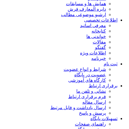
همایش ها و مسابقات
دایره المعارف فرش
ارشیو موضوعی مطالب
اطلاعات تخصصی
معرفی اساتید
کتابخانه
خواندنی ها
مقالات
گفتگو
اطلاعات ویژه
خبرنامه
ثبت نام
شرایط و انواع عضویت
عضویت در پایگاه
کارگاه های آموزشی
برقراری ارتباط
نشانی و تلفن ما
فرم برقراری ارتباط
ارسال مقاله
ارسال یادداشت و فایل مرتبط
پرسش و پاسخ
تسهیلات پایگاه
راهنمای صفحات