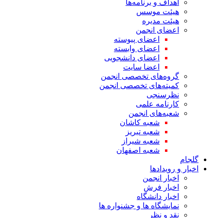
اهداف و برنامه‌ها
هیئت موسس
هیئت مدیره
اعضای انجمن
اعضای پیوسته
اعضای وابسته
اعضای دانشجویی
اعضا سایت
گروه‌های تخصصی انجمن
کمیته‌های تخصصی انجمن
نظرسنجی
کارنامه علمی
شعبه‌های انجمن
شعبه کاشان
شعبه تبریز
شعبه شیراز
شعبه اصفهان
گلجام
اخبار و رویدادها
اخبار انجمن
اخبار فرش
اخبار دانشگاه
نمایشگاه ها و جشنواره ها
نقد و نظر