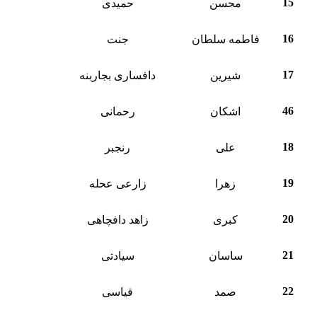
15
محسن
حمیدی
16
فاطمه سلطان
جنت
17
شیرین
دافساری بجاربنه
46
اشکان
رحمانی
18
علی
رنجبر
19
زهرا
زارعی عحله
20
کبری
زاهد دافچاهی
21
ساسان
سیادتی
22
صمد
قیاسی