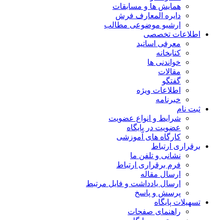
همایش ها و مسابقات
دایره المعارف فرش
ارشیو موضوعی مطالب
اطلاعات تخصصی
معرفی اساتید
کتابخانه
خواندنی ها
مقالات
گفتگو
اطلاعات ویژه
خبرنامه
ثبت نام
شرایط و انواع عضویت
عضویت در پایگاه
کارگاه های آموزشی
برقراری ارتباط
نشانی و تلفن ما
فرم برقراری ارتباط
ارسال مقاله
ارسال یادداشت و فایل مرتبط
پرسش و پاسخ
تسهیلات پایگاه
راهنمای صفحات