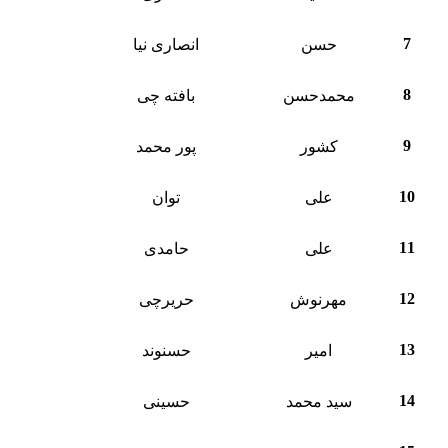
7
حسن
انصاری نیا
8
محمدحسن
بافته چی
9
کشور
پور محمد
10
علی
توان
11
علی
حامدی
12
مهرنوش
حریرچی
13
امیر
حسنوند
14
سید محمد
حسینی