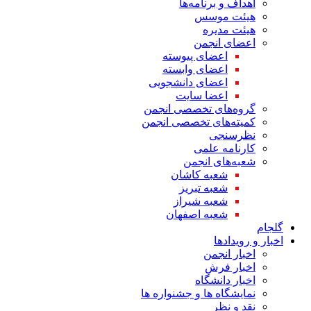
اهداف و برنامه‌ها
هیئت موسس
هیئت مدیره
اعضای انجمن
اعضای پیوسته
اعضای وابسته
اعضای دانشجویی
اعضا سایت
گروه‌های تخصصی انجمن
کمیته‌های تخصصی انجمن
نظرسنجی
کارنامه علمی
شعبه‌های انجمن
شعبه کاشان
شعبه تبریز
شعبه شیراز
شعبه اصفهان
گلجام
اخبار و رویدادها
اخبار انجمن
اخبار فرش
اخبار دانشگاه
نمایشگاه ها و جشنواره ها
نقد و نظر