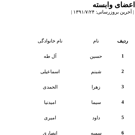
اعضای وابسته
| آخرین بروزرسانی: ۱۳۹۱/۷/۲۴ |
ردیف
نام
نام خانوادگی
1
حسین
آل طه
2
شبنم
اسماعیلی
3
زهرا
الحمدی
4
سیما
امیدنیا
5
داود
امیری
6
سمیه
انصاری