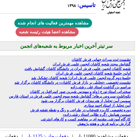
تاسیس:
۱۳۹۸
مشاهده مهمترین فعالیت های انجام شده
مشاهده اعضا هیئت رئیسه شعبه
سر تیتر آخرین اخبار مربوط به شعبه‌های انجمن
نشست ثبت میراث جهانی فرش کاشان
گشایش مجدد شعبه کاشان انجمن علمی فرش ایران
شعبه کاشان انجمن علمی فرش ایران در دانشگاه کاشان گشایش یافت
اولین جلسۀ شعبه کاشان انجمن علمی فرش ایران
جلسۀ دوم گروه انجمن علمی فرش ایران؛ شعبه کاشان تشکیل شد
نشست تخصصی «تحلیلی بر بازار فرش کاشان» در دانشگاه کاشان برگزار شد
مراسم بزرگداشت استاد علی رشتی‌زاده
سخنرانی استاد تورج ژوله و مهندس شیرین صور اسرافیل در کاشان
نکوداشت سیروس پرهام؛ گشایش شعبه سوم انجمن علمی فرش در استان فارس
سومین آیین تجلیل از هنرمندان فرش کاشان برگزار می شود
آیین تجلیل از استاد احمد ستاری
دوره تخصصی کاربرد فتوشاپ در طراحی و رنگ و نقطه نقشه فرش
سومین همایش «گره طلایی استاد رشتی‌زاده»
کارگاه آموزشی مقدمه ای بر مفاهیم کسب و کارهای اینترنتی
گزارش برنامه فرش و هفته پژوهش
دفعات مشاهده: 11080 بار |
دفعات چاپ: 1125 بار
| دفعات