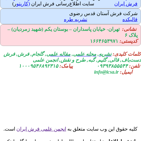
رش ایران
سایت اطلاع‌رسانی فرش ایران
(کارپتو
ر)
رکت فرش آستان قدس رضوی
الیکده
نشریه طره
نشانی:
تهران-
خیابان پاسداران – بوستان یکم (شهید زمردیان) –
لاک ۶
دپستی:
۱۶۶۴۶۵۳۹۷۱
مات کلیدی:
نشریه
,
مجله علمی
,
مقاله علمی
, گلجام, فرش, فرش
ت‌باف, قالی, گلیم, گبه, طرح و نقش, انجمن علمی
فن:
۰۹۳۹۳۸۵۵۵۴۴
پیامک:
۱۰۰۰۹۵۴۶۸۹۲۳۱۵
ایمیل:
info@icsa.ir
لیه حقوق این وب سایت متعلق به
انجمن علمی فرش ایران
است.