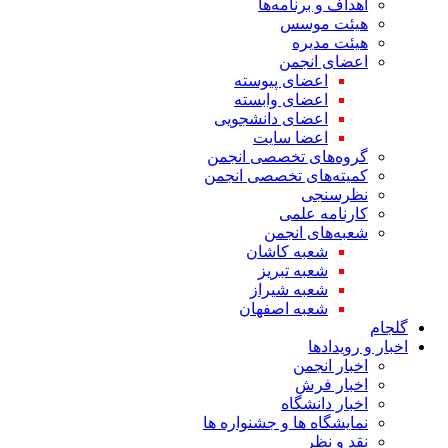
اهداف و برنامه‌ها
هیئت موسس
هیئت مدیره
اعضای انجمن
اعضای پیوسته
اعضای وابسته
اعضای دانشجویی
اعضا سایت
گروه‌های تخصصی انجمن
کمیته‌های تخصصی انجمن
نظرسنجی
کارنامه علمی
شعبه‌های انجمن
شعبه کاشان
شعبه تبریز
شعبه شیراز
شعبه اصفهان
گلجام
اخبار و رویدادها
اخبار انجمن
اخبار فرش
اخبار دانشگاه
نمایشگاه ها و جشنواره ها
نقد و نظر