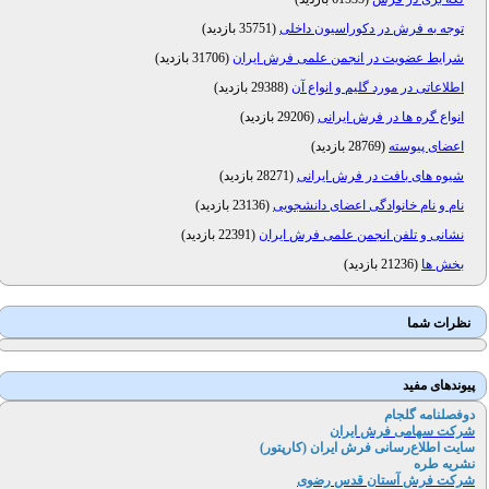
توجه به فرش در دکوراسیون داخلی
(
35751 بازدید
)
شرایط عضویت در انجمن علمی فرش ایران
(
31706 بازدید
)
اطلاعاتی در مورد گلیم و انواع آن
(
29388 بازدید
)
انواع گره ها در فرش ایرانی
(
29206 بازدید
)
اعضای پیوسته
(
28769 بازدید
)
شیوه های بافت در فرش ایرانی
(
28271 بازدید
)
نام و نام خانوادگی اعضای دانشجویی
(
23136 بازدید
)
نشانی و تلفن انجمن علمی فرش ایران
(
22391 بازدید
)
بخش ها
(
21236 بازدید
)
نظرات شما
پیوندهای مفید
دوفصلنامه گلجام
شرکت سهامی فرش ایران
سایت اطلاع‌رسانی فرش ایران (کارپتور
)
نشریه طره
شرکت فرش آستان قدس رضوی