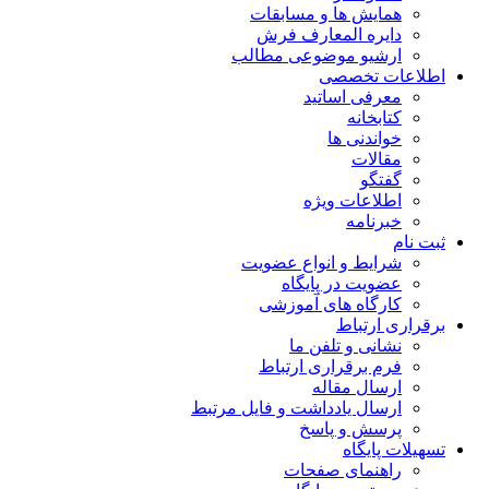
همایش ها و مسابقات
دایره المعارف فرش
ارشیو موضوعی مطالب
اطلاعات تخصصی
معرفی اساتید
کتابخانه
خواندنی ها
مقالات
گفتگو
اطلاعات ویژه
خبرنامه
ثبت نام
شرایط و انواع عضویت
عضویت در پایگاه
کارگاه های آموزشی
برقراری ارتباط
نشانی و تلفن ما
فرم برقراری ارتباط
ارسال مقاله
ارسال یادداشت و فایل مرتبط
پرسش و پاسخ
تسهیلات پایگاه
راهنمای صفحات