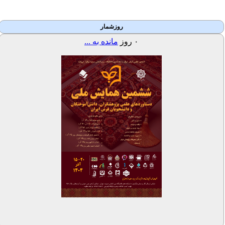
روزشمار
۰
روز
مانده به ...