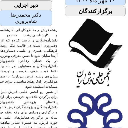
۱۰ مهر ماه ۱۴۰۰
دبیر اجرایی
برگزارکنندگان
دکتر محمدرضا
شاه‌پروری
رﺷﺘﻪ ﻓﺮش در ﻣﻘﺎﻃﻊ ﮐﺎرداﻧﯽ، ﮐﺎرﺷﻨﺎﺳﯽ
و ﮐﺎرﺷﻨﺎﺳـﯽ‌ارﺷـﺪ داﻧﺸﺠﻮ و
داﻧﺶآﻣﻮﺧﺘﮕﺎﻧﯽ را ﺗﺮﺑﯿﺖ ﮐـﺮده ﮐـﻪ ﻻزم
وﺿـﺮوری اﺳـﺖ در ﻗﺎﻟـﺐ یـﮏ رویـﺪاد
ﻓﺮﻫﻨﮕـﯽ، ﻫﻨـﺮی و ﻋﻠﻤـی دﺳﺘﺎوردﻫﺎی
آنﻫﺎ ﻧﻤﺎیان ﺷﻮد ﺗﺎ ﺿﻤﻦ ﻣﻌﺮﻓﯽ ﺑﻬﺘﺮینﻫﺎ
در یک ﻓﻀﺎی رﻗﺎﺑﺘﯽ، داﻧﺸﺠﻮیان،
داﻧﺶ‌آﻣﻮﺧﺘﮕﺎن و ﻣﺴﺌﻮﻟﯿﻦ اﻣﺮ ﺑـه ﺑﯿﺎن
ﻧﻘﺎط ﻗﻮت، ﺿﻌﻒ، ﻓﺮﺻﺖ و ﺗﻬﺪیدﻫﺎی
ﭘﯿﺶ‌روی رﺷﺘﻪ ﻓﺮش ﺑﭙﺮدازﻧﺪ؛ ﺗﺎ ﺿﻤﻦ
ﻫﻢ‌ﻓﮑـﺮی راه‌کارﻫـﺎی ﻣﻨﺎﺳـﺒﯽ ﺑـﺮای ﺣـﻞ
ﻣﺸﮑﻼت اﻧﺪیشیده ﺷﻮد.
از ﻫﻤﯿﻦ رو اﻧﺠﻤﻦ ﻋﻠﻤﯽ ﻓـﺮش ایـﺮان
برای پرکردن خلاء نبود فرصتی برای ارائه
یافته‌های پژوهشی
دانشجویان،
دانش‌آموختگان و پژوهشگران فرش کشور
و برگزاری رویدادی یرای رفع وقفه چند
ساله در برگزاری همایش‌های علمی در
حوزه فرش، ﺑـﻪ ﻫﻤـﺮاه ﺳـﺎیر ﻧﻬﺎدﻫـﺎی
ﺣﻤـﺎیتی «پنجمین همایش ملی دستاوردهای