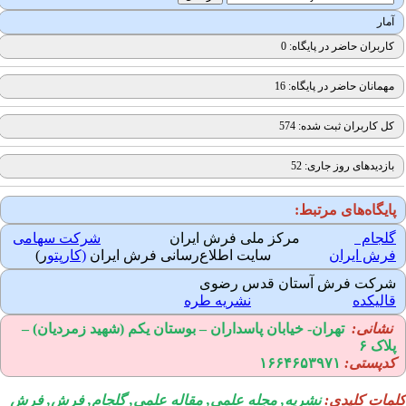
آمار
کاربران حاضر در پایگاه: 0
مهمانان حاضر در پایگاه: 16
کل کاربران ثبت شده: 574
بازدیدهای روز جاری: 52
ایگاه‌های مرتبط:
لجام
مرکز ملی فرش ایران
شرکت سهامی
رش ایران
سایت اطلاع‌رسانی فرش ایران
(کارپتو
ر)
رکت فرش آستان قدس رضوی
الیکده
نشریه طره
نشانی:
تهران-
خیابان پاسداران – بوستان یکم (شهید زمردیان) –
لاک ۶
دپستی:
۱۶۶۴۶۵۳۹۷۱
مات کلیدی:
نشریه
,
مجله علمی
,
مقاله علمی
, گلجام, فرش, فرش