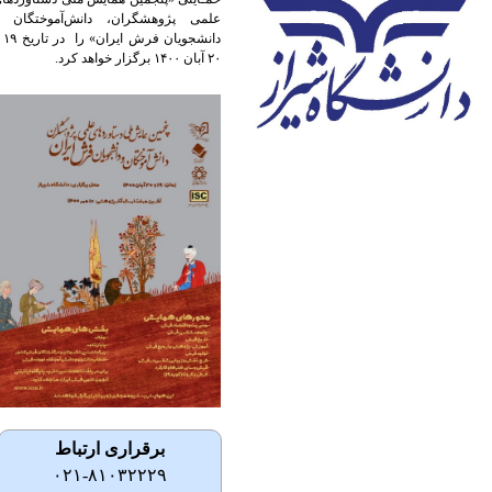
علمی پژوهشگران، دانش‌آموختگان و
دانشجویان فرش ایران» را در ﺗﺎریخ ۱۹ و
۲۰ آبان ۱۴۰۰ ﺑﺮﮔﺰار ﺧﻮاﻫﺪ ﮐﺮد.
برقراری ارتباط
۰۲۱-۸۱۰۳۲۲۲۹