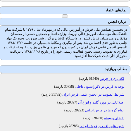
نمادهای اعتماد
درباره انجمن
در نخستین همایش ملی فرش در آموزش عالی که در مهرماه سال ۱۳۷۹ با شرکت تمام
دانشگاه‌ها، مؤسسات آموزش‌عالی ذیربط، وزارتخانه‌ها و همچنین جمعی از محققان،
مؤلفان و هنرمندان فرش کشور در دانشگاه کاشان برگزار شد، ضرورت وجود یک نهاد
علمی به‌طور جدی احساس شد. پس از پیگیری و مکاتبات بسیار، در جلسه ۱۳۸۱/۰۳/۲۲
تأسیس انجمن علمی فرش ایران در کمیسیون انجمن‌های علمی وزارت علوم تحقیقات و
فناوری به تصویب رسید.انجمن فعالیت رسمی خود را در تاریخ ۱۳۸۱/۱۱/۰۸ با دریافت
مجوز از اداره تبت شرکت‌ها آغاز نمود.
مطالب پربازدید
لکه بری در فرش
(
61540 بازدید
)
توجه به فرش در دکوراسیون داخلی
(
35758 بازدید
)
شرایط عضویت در انجمن علمی فرش ایران
(
31732 بازدید
)
اطلاعاتی در مورد گلیم و انواع آن
(
29397 بازدید
)
انواع گره ها در فرش ایرانی
(
29223 بازدید
)
اعضای پیوسته
(
28780 بازدید
)
شیوه های بافت در فرش ایرانی
(
28286 بازدید
)