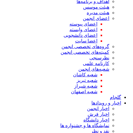
اهداف و برنامه‌ها
هیئت موسس
هیئت مدیره
اعضای انجمن
اعضای پیوسته
اعضای وابسته
اعضای دانشجویی
اعضا سایت
گروه‌های تخصصی انجمن
کمیته‌های تخصصی انجمن
نظرسنجی
کارنامه علمی
شعبه‌های انجمن
شعبه کاشان
شعبه تبریز
شعبه شیراز
شعبه اصفهان
گلجام
اخبار و رویدادها
اخبار انجمن
اخبار فرش
اخبار دانشگاه
نمایشگاه ها و جشنواره ها
نقد و نظر