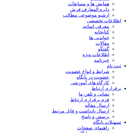
همایش ها و مسابقات
دایره المعارف فرش
ارشیو موضوعی مطالب
اطلاعات تخصصی
معرفی اساتید
کتابخانه
خواندنی ها
مقالات
گفتگو
اطلاعات ویژه
خبرنامه
ثبت نام
شرایط و انواع عضویت
عضویت در پایگاه
کارگاه های آموزشی
برقراری ارتباط
نشانی و تلفن ما
فرم برقراری ارتباط
ارسال مقاله
ارسال یادداشت و فایل مرتبط
پرسش و پاسخ
تسهیلات پایگاه
راهنمای صفحات