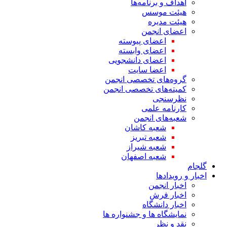
اهداف و برنامه‌ها
هیئت موسس
هیئت مدیره
اعضای انجمن
اعضای پیوسته
اعضای وابسته
اعضای دانشجویی
اعضا سایت
گروه‌های تخصصی انجمن
کمیته‌های تخصصی انجمن
نظرسنجی
کارنامه علمی
شعبه‌های انجمن
شعبه کاشان
شعبه تبریز
شعبه شیراز
شعبه اصفهان
گلجام
اخبار و رویدادها
اخبار انجمن
اخبار فرش
اخبار دانشگاه
نمایشگاه ها و جشنواره ها
نقد و نظر