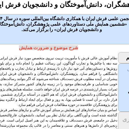
ران، دانش‌آموختگان و دانشجویان فرش ایر
نجمن علمی فرش ایران با همکاری دانشگاه بین‌المللی سوره در سال
۴
«ششمین همایش ملی دستاوردهای علمی پژوهشگران، دانش‌آموختگا
و دانشجویان فرش ایران» را برگزار می‌کند.
شرح موضوع و ضرورت همایش
م
نظام آموزش عالی فرش با مأموریت تربیت نیروی متخصص مورد نیاز فرش ایرانی،
سه دهه با چالش‌ها و تجارب گوناگون، این رسالت عظیم را انجام داده و برای بلوغ
روش‌ها و دستاوردهای آتی خود نیاز دارد تا زمینه‌ی ارتباط و تبادل تجارب و یافته‌ها
دانشگاهی را فراهم سازد. پژوهشگران، دانش‌آموختگان و دانشجویان فرش ایران 
پیشران در آینده‌ مطلوب فرش دست‌باف شناخته می‌شوند که اگر بتوانند رسالت‌های خ
خوبی شناسایی و ظرفیت‌های موجود را در زمینه‌ نیازهای کشور متمرکز سازند، بد
ثمرات بسیار ارزشمندی در عرصه فرش ایران خواهد داشت. سلسله همایش‌های پژو
ی
دانش‌آموختگان و دانشجویان فرش ایران که هم اکنون در آستانه برگزاری ششمین 
قرار دارد، بر آن است تا فضایی پویا، به روز و فعال برای ایجاد ارتباط و انگیزه‌ بی
برای پژوهشگران علاقه‌مند در حوزه مطالعات فرش ایرانی فراهم سازد.
اساس و بنیان ساختارهای این همایش بر مبنای آموزش عالی و نیازهای معاصر فرش
گذاشته شده است و آوردگاهی برای تبادل نظر بین اساتید، دانشجویان، فارغ‌التحصیلا
ری
دخیل در جامعه‌ی فرش دست‌باف و علاقه‌مندان به این هنر اصیل ایرانی است. فر
زنجیره‌ای از دانش‌ها و هنرهای سنتی و معاصر را در قالب یک مجموعه‌ میان‌رشته‌