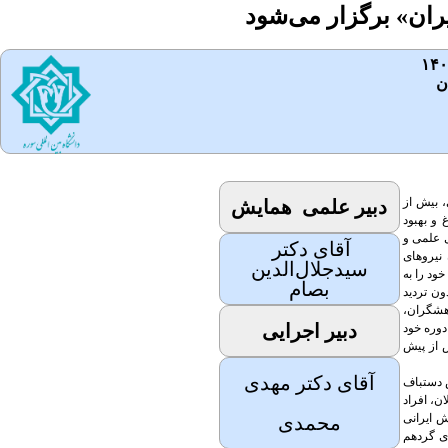
ان» برگزار می‌شود
۱۴۰
ن
 بیش از
دبیر علمی همایش
 و بهبود
ی علمی و
آقای دکتر
نیروهای
سیدجلال‌الدین
ود را به
بصام
ون تردید
هشگران،
دبیر اجرایی
دوره خود
ش از پیش
آقای دکتر مهدی
 دستباف
ن، افراد
ش ایرانی
محمدی
ای گردهم