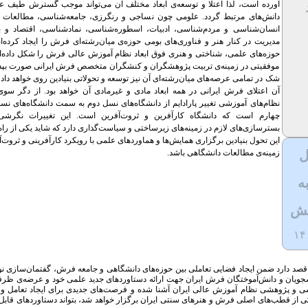
آورده است، لذا اعتلا و توسعه‌ی ابعاد مختلف آن می‌تواند موجب گسترش طیف ع
دانش‌های مرتبط گردد. علومی چون نساجی و رنگرزی، جامعه‌شناسی، مطالعات 
انسان‌شناسی و مردم‌شناسی، ادبیات، اسطوره‌شناسی، نمادشناسی، اقتصاد و با
مدیریت در کنار هنر و فناوری‌های بومی حوزه‌ی میان‌رشته‌ای فرش را ایجاد کرده‌ان
حوزه‌های علمی، شناختی و هنری فوق ابعاد نظام آموزش عالی فرش را شکل داده‌ان
موفقیتی در زمینه‌ی تربیت پژوهشگران و کنشگران متخصص فرش ایرانی صورت بپذی
شک در تمامی عرصه‌های میان‌رشته‌ای آن نیز توسعه و تحولاتی بنیادین روی خواهد داد و
آن اعتلای فرش ایرانی در همه ابعاد مادی و غیرمادی آن خواهد بود. از دگر سو
نظام‌های آموزشی تغییر پارادایم از دانشگاه‌های نسل دوم به سمت دانشگاه‌های ن
چهارم است که دانشگاه کارآفرین و ثروت‌آفرین است. این تغییرات نگرشی 
بسترسازی‌های لازم در زمینه‌های زیرساختی و سیاست‌گذاری دارد که شاید یکی از راه
این تحول بنیادین برگزاری همایش‌ها و هماوردهای علمی با رویکرد کارآفرینی و ثروت‌آ
ل
زمینه‌ی مطالعات دانشگاهی باشد.
ه
یش
۱۴
د دارد ضمن ایجاد فضایی تعاملی بین حوزه‌های دانشگاهی و جامعه فرش، گفتمان‌سازی نو
نشجویان و دانش‌آموختگان فرش ایران جهت ارائه دستاوردهای جدید علمی خود و عرضه‌ی ظر
زشی و پژوهشی نظام آموزش عالی ایران آشنا شده و فرصت‌های جدیدی برای ایجاد تعامل و
 از قطب‌های اصلی فرش و هنرهای سنتی ایران برگزار خواهد شد، بتواند دستاوردهای قابل تو