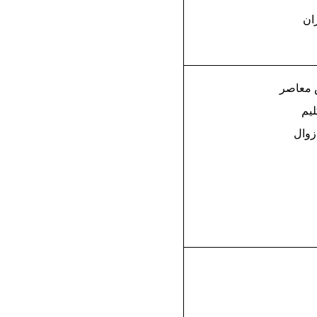
ان
ش معاصر
یم
زوال