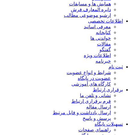
همایش ها و مسابقات
دایره المعارف فرش
ارشیو موضوعی مطالب
اطلاعات تخصصی
معرفی اساتید
کتابخانه
خواندنی ها
مقالات
گفتگو
اطلاعات ویژه
خبرنامه
ثبت نام
شرایط و انواع عضویت
عضویت در پایگاه
کارگاه های آموزشی
برقراری ارتباط
نشانی و تلفن ما
فرم برقراری ارتباط
ارسال مقاله
ارسال یادداشت و فایل مرتبط
پرسش و پاسخ
تسهیلات پایگاه
راهنمای صفحات