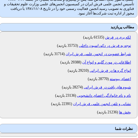
تأسیس انجمن علمی فرش ایران در کمیسیون انجمن‌های علمی وزارت علوم تحقیقات و
فناوری به تصویب رسید.انجمن فعالیت رسمی خود را در تاریخ ۱۳۸۱/۱۱/۰۸ با دریافت
مجوز از اداره تبت شرکت‌ها آغاز نمود.
مطالب پربازدید
لکه بری در فرش
(
61535 بازدید
)
توجه به فرش در دکوراسیون داخلی
(
35753 بازدید
)
شرایط عضویت در انجمن علمی فرش ایران
(
31714 بازدید
)
اطلاعاتی در مورد گلیم و انواع آن
(
29388 بازدید
)
انواع گره ها در فرش ایرانی
(
29210 بازدید
)
اعضای پیوسته
(
28770 بازدید
)
شیوه های بافت در فرش ایرانی
(
28274 بازدید
)
نام و نام خانوادگی اعضای دانشجویی
(
23136 بازدید
)
نشانی و تلفن انجمن علمی فرش ایران
(
22391 بازدید
)
بخش ها
(
21236 بازدید
)
نظرات شما