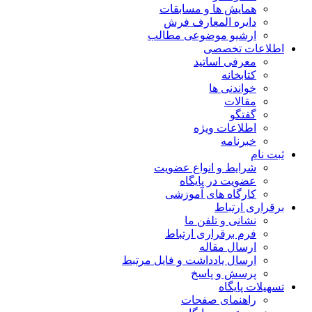
همایش ها و مسابقات
دایره المعارف فرش
ارشیو موضوعی مطالب
اطلاعات تخصصی
معرفی اساتید
کتابخانه
خواندنی ها
مقالات
گفتگو
اطلاعات ویژه
خبرنامه
ثبت نام
شرایط و انواع عضویت
عضویت در پایگاه
کارگاه های آموزشی
برقراری ارتباط
نشانی و تلفن ما
فرم برقراری ارتباط
ارسال مقاله
ارسال یادداشت و فایل مرتبط
پرسش و پاسخ
تسهیلات پایگاه
راهنمای صفحات