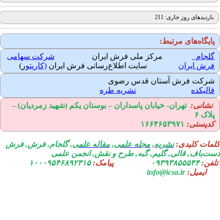
بازدیدهای روز جاری: 211
ایگاه‌های مرتبط:
لجام
مرکز ملی فرش ایران
شرکت سهامی
رش ایران
سایت اطلاع‌رسانی فرش ایران
(کارپتو
ر)
رکت فرش آستان قدس رضوی
الیکده
نشریه طره
نشانی:
تهران-
خیابان پاسداران – بوستان یکم (شهید زمردیان) –
لاک ۶
دپستی:
۱۶۶۴۶۵۳۹۷۱
مات کلیدی:
نشریه
,
مجله علمی
,
مقاله علمی
, گلجام, فرش, فرش
ت‌باف, قالی, گلیم, گبه, طرح و نقش, انجمن علمی
فن:
۰۹۳۹۳۸۵۵۵۴۴
پیامک:
۱۰۰۰۹۵۴۶۸۹۲۳۱۵
ایمیل:
info@icsa.ir