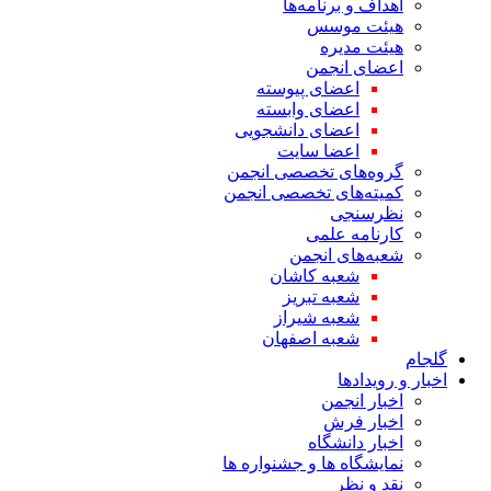
اهداف و برنامه‌ها
هیئت موسس
هیئت مدیره
اعضای انجمن
اعضای پیوسته
اعضای وابسته
اعضای دانشجویی
اعضا سایت
گروه‌های تخصصی انجمن
کمیته‌های تخصصی انجمن
نظرسنجی
کارنامه علمی
شعبه‌های انجمن
شعبه کاشان
شعبه تبریز
شعبه شیراز
شعبه اصفهان
گلجام
اخبار و رویدادها
اخبار انجمن
اخبار فرش
اخبار دانشگاه
نمایشگاه ها و جشنواره ها
نقد و نظر