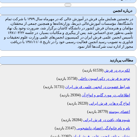
درباره انجمن
در نخستین همایش ملی فرش در آموزش عالی که در مهرماه سال ۱۳۷۹ با شرکت تمام
دانشگاه‌ها، مؤسسات آموزش‌عالی ذیربط، وزارتخانه‌ها و همچنین جمعی از محققان،
مؤلفان و هنرمندان فرش کشور در دانشگاه کاشان برگزار شد، ضرورت وجود یک نهاد
علمی به‌طور جدی احساس شد. پس از پیگیری و مکاتبات بسیار، در جلسه ۱۳۸۱/۰۳/۲۲
تأسیس انجمن علمی فرش ایران در کمیسیون انجمن‌های علمی وزارت علوم تحقیقات و
فناوری به تصویب رسید.انجمن فعالیت رسمی خود را در تاریخ ۱۳۸۱/۱۱/۰۸ با دریافت
مجوز از اداره تبت شرکت‌ها آغاز نمود.
مطالب پربازدید
لکه بری در فرش
(
61539 بازدید
)
توجه به فرش در دکوراسیون داخلی
(
35758 بازدید
)
شرایط عضویت در انجمن علمی فرش ایران
(
31731 بازدید
)
اطلاعاتی در مورد گلیم و انواع آن
(
29394 بازدید
)
انواع گره ها در فرش ایرانی
(
29220 بازدید
)
اعضای پیوسته
(
28779 بازدید
)
شیوه های بافت در فرش ایرانی
(
28284 بازدید
)
نام و نام خانوادگی اعضای دانشجویی
(
23147 بازدید
)
نشانی و تلفن انجمن علمی فرش ایران
(
22397 بازدید
)