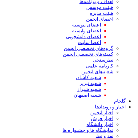
اهداف و برنامه‌ها
هیئت موسس
هیئت مدیره
اعضای انجمن
اعضای پیوسته
اعضای وابسته
اعضای دانشجویی
اعضا سایت
گروه‌های تخصصی انجمن
کمیته‌های تخصصی انجمن
نظرسنجی
کارنامه علمی
شعبه‌های انجمن
شعبه کاشان
شعبه تبریز
شعبه شیراز
شعبه اصفهان
گلجام
اخبار و رویدادها
اخبار انجمن
اخبار فرش
اخبار دانشگاه
نمایشگاه ها و جشنواره ها
نقد و نظر