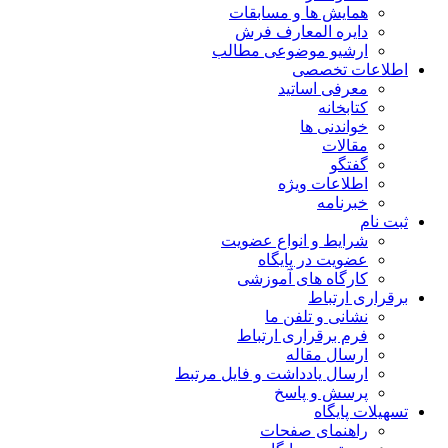
همایش ها و مسابقات
دایره المعارف فرش
ارشیو موضوعی مطالب
اطلاعات تخصصی
معرفی اساتید
کتابخانه
خواندنی ها
مقالات
گفتگو
اطلاعات ویژه
خبرنامه
ثبت نام
شرایط و انواع عضویت
عضویت در پایگاه
کارگاه های آموزشی
برقراری ارتباط
نشانی و تلفن ما
فرم برقراری ارتباط
ارسال مقاله
ارسال یادداشت و فایل مرتبط
پرسش و پاسخ
تسهیلات پایگاه
راهنمای صفحات