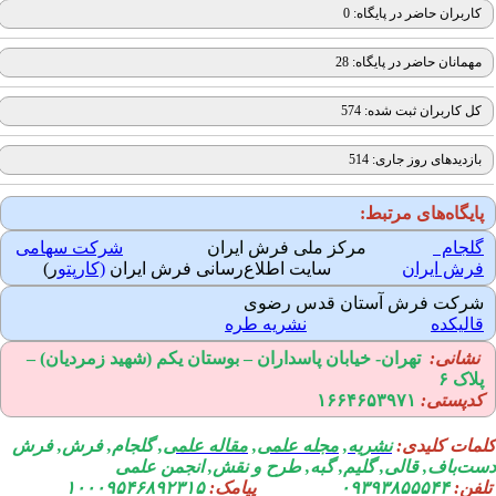
کاربران حاضر در پایگاه: 0
مهمانان حاضر در پایگاه: 28
کل کاربران ثبت شده: 574
بازدیدهای روز جاری: 514
ایگاه‌های مرتبط:
لجام
مرکز ملی فرش ایران
شرکت سهامی
رش ایران
سایت اطلاع‌رسانی فرش ایران
(کارپتو
ر)
رکت فرش آستان قدس رضوی
الیکده
نشریه طره
نشانی:
تهران-
خیابان پاسداران – بوستان یکم (شهید زمردیان) –
لاک ۶
دپستی:
۱۶۶۴۶۵۳۹۷۱
مات کلیدی:
نشریه
,
مجله علمی
,
مقاله علمی
, گلجام, فرش, فرش
ت‌باف, قالی, گلیم, گبه, طرح و نقش, انجمن علمی
فن:
۰۹۳۹۳۸۵۵۵۴۴
پیامک:
۱۰۰۰۹۵۴۶۸۹۲۳۱۵