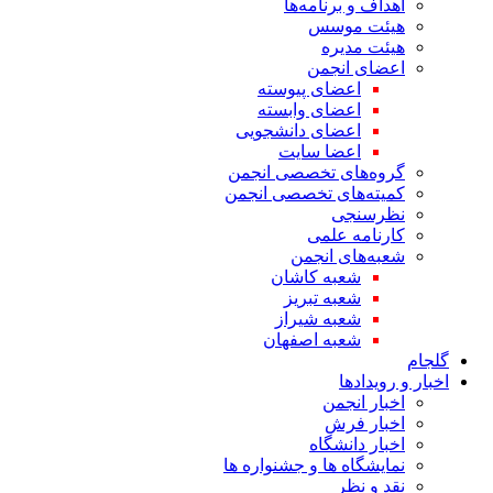
اهداف و برنامه‌ها
هیئت موسس
هیئت مدیره
اعضای انجمن
اعضای پیوسته
اعضای وابسته
اعضای دانشجویی
اعضا سایت
گروه‌های تخصصی انجمن
کمیته‌های تخصصی انجمن
نظرسنجی
کارنامه علمی
شعبه‌های انجمن
شعبه کاشان
شعبه تبریز
شعبه شیراز
شعبه اصفهان
گلجام
اخبار و رویدادها
اخبار انجمن
اخبار فرش
اخبار دانشگاه
نمایشگاه ها و جشنواره ها
نقد و نظر