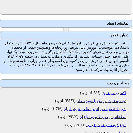
نمادهای اعتماد
درباره انجمن
در نخستین همایش ملی فرش در آموزش عالی که در مهرماه سال ۱۳۷۹ با شرکت تمام
دانشگاه‌ها، مؤسسات آموزش‌عالی ذیربط، وزارتخانه‌ها و همچنین جمعی از محققان،
مؤلفان و هنرمندان فرش کشور در دانشگاه کاشان برگزار شد، ضرورت وجود یک نهاد
علمی به‌طور جدی احساس شد. پس از پیگیری و مکاتبات بسیار، در جلسه ۱۳۸۱/۰۳/۲۲
تأسیس انجمن علمی فرش ایران در کمیسیون انجمن‌های علمی وزارت علوم تحقیقات و
فناوری به تصویب رسید.انجمن فعالیت رسمی خود را در تاریخ ۱۳۸۱/۱۱/۰۸ با دریافت
مجوز از اداره تبت شرکت‌ها آغاز نمود.
مطالب پربازدید
لکه بری در فرش
(
61535 بازدید
)
توجه به فرش در دکوراسیون داخلی
(
35753 بازدید
)
شرایط عضویت در انجمن علمی فرش ایران
(
31716 بازدید
)
اطلاعاتی در مورد گلیم و انواع آن
(
29389 بازدید
)
انواع گره ها در فرش ایرانی
(
29211 بازدید
)