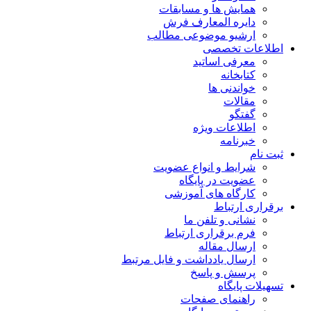
همایش ها و مسابقات
دایره المعارف فرش
ارشیو موضوعی مطالب
اطلاعات تخصصی
معرفی اساتید
کتابخانه
خواندنی ها
مقالات
گفتگو
اطلاعات ویژه
خبرنامه
ثبت نام
شرایط و انواع عضویت
عضویت در پایگاه
کارگاه های آموزشی
برقراری ارتباط
نشانی و تلفن ما
فرم برقراری ارتباط
ارسال مقاله
ارسال یادداشت و فایل مرتبط
پرسش و پاسخ
تسهیلات پایگاه
راهنمای صفحات