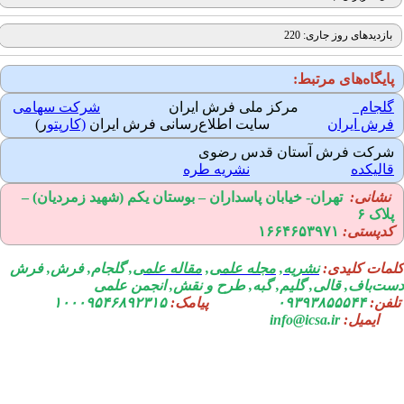
بازدیدهای روز جاری: 220
ایگاه‌های مرتبط:
لجام
مرکز ملی فرش ایران
شرکت سهامی
رش ایران
سایت اطلاع‌رسانی فرش ایران
(کارپتو
ر)
رکت فرش آستان قدس رضوی
الیکده
نشریه طره
نشانی:
تهران-
خیابان پاسداران – بوستان یکم (شهید زمردیان) –
لاک ۶
دپستی:
۱۶۶۴۶۵۳۹۷۱
مات کلیدی:
نشریه
,
مجله علمی
,
مقاله علمی
, گلجام, فرش, فرش
ت‌باف, قالی, گلیم, گبه, طرح و نقش, انجمن علمی
فن:
۰۹۳۹۳۸۵۵۵۴۴
پیامک:
۱۰۰۰۹۵۴۶۸۹۲۳۱۵
ایمیل:
info@icsa.ir