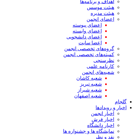
اهداف و برنامه‌ها
هیئت موسس
هیئت مدیره
اعضای انجمن
اعضای پیوسته
اعضای وابسته
اعضای دانشجویی
اعضا سایت
گروه‌های تخصصی انجمن
کمیته‌های تخصصی انجمن
نظرسنجی
کارنامه علمی
شعبه‌های انجمن
شعبه کاشان
شعبه تبریز
شعبه شیراز
شعبه اصفهان
گلجام
اخبار و رویدادها
اخبار انجمن
اخبار فرش
اخبار دانشگاه
نمایشگاه ها و جشنواره ها
نقد و نظر