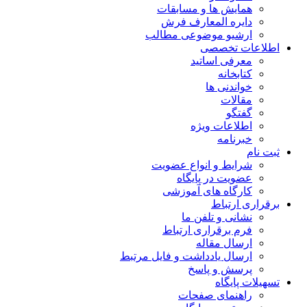
همایش ها و مسابقات
دایره المعارف فرش
ارشیو موضوعی مطالب
اطلاعات تخصصی
معرفی اساتید
کتابخانه
خواندنی ها
مقالات
گفتگو
اطلاعات ویژه
خبرنامه
ثبت نام
شرایط و انواع عضویت
عضویت در پایگاه
کارگاه های آموزشی
برقراری ارتباط
نشانی و تلفن ما
فرم برقراری ارتباط
ارسال مقاله
ارسال یادداشت و فایل مرتبط
پرسش و پاسخ
تسهیلات پایگاه
راهنمای صفحات