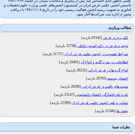
علمی به‌طور جدی احساس شد. پس از پیگیری و مکاتبات بسیار، در جلسه ۱۳۸۱/۰۳/۲۲
تأسیس انجمن علمی فرش ایران در کمیسیون انجمن‌های علمی وزارت علوم تحقیقات و
فناوری به تصویب رسید.انجمن فعالیت رسمی خود را در تاریخ ۱۳۸۱/۱۱/۰۸ با دریافت
مجوز از اداره تبت شرکت‌ها آغاز نمود.
مطالب پربازدید
لکه بری در فرش
(
61542 بازدید
)
توجه به فرش در دکوراسیون داخلی
(
35758 بازدید
)
شرایط عضویت در انجمن علمی فرش ایران
(
31737 بازدید
)
اطلاعاتی در مورد گلیم و انواع آن
(
29401 بازدید
)
انواع گره ها در فرش ایرانی
(
29232 بازدید
)
اعضای پیوسته
(
28785 بازدید
)
شیوه های بافت در فرش ایرانی
(
28290 بازدید
)
نام و نام خانوادگی اعضای دانشجویی
(
23147 بازدید
)
نشانی و تلفن انجمن علمی فرش ایران
(
22399 بازدید
)
بخش ها
(
21246 بازدید
)
نظرات شما