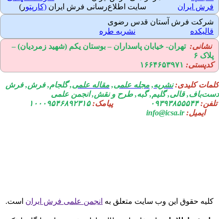
رش ایران
سایت اطلاع‌رسانی فرش ایران
(کارپتو
ر)
رکت فرش آستان قدس رضوی
الیکده
نشریه طره
نشانی:
تهران-
خیابان پاسداران – بوستان یکم (شهید زمردیان) –
لاک ۶
دپستی:
۱۶۶۴۶۵۳۹۷۱
مات کلیدی:
نشریه
,
مجله علمی
,
مقاله علمی
, گلجام, فرش, فرش
ت‌باف, قالی, گلیم, گبه, طرح و نقش, انجمن علمی
فن:
۰۹۳۹۳۸۵۵۵۴۴
پیامک:
۱۰۰۰۹۵۴۶۸۹۲۳۱۵
ایمیل:
info@icsa.ir
لیه حقوق این وب سایت متعلق به
انجمن علمی فرش ایران
است.