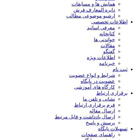
همایش ها و مسابقات
دایره المعارف فرش
ارشیو موضوعی مطالب
اطلاعات تخصصی
معرفی اساتید
کتابخانه
خواندنی ها
مقالات
گفتگو
اطلاعات ویژه
خبرنامه
ثبت نام
شرایط و انواع عضویت
عضویت در پایگاه
کارگاه های آموزشی
برقراری ارتباط
نشانی و تلفن ما
فرم برقراری ارتباط
ارسال مقاله
ارسال یادداشت و فایل مرتبط
پرسش و پاسخ
تسهیلات پایگاه
راهنمای صفحات