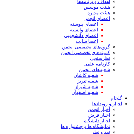
اهداف و برنامه‌ها
هیئت موسس
هیئت مدیره
اعضای انجمن
اعضای پیوسته
اعضای وابسته
اعضای دانشجویی
اعضا سایت
گروه‌های تخصصی انجمن
کمیته‌های تخصصی انجمن
نظرسنجی
کارنامه علمی
شعبه‌های انجمن
شعبه کاشان
شعبه تبریز
شعبه شیراز
شعبه اصفهان
گلجام
اخبار و رویدادها
اخبار انجمن
اخبار فرش
اخبار دانشگاه
نمایشگاه ها و جشنواره ها
نقد و نظر