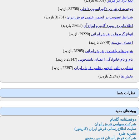
لکه بری در فرش
(
61539 بازدید
)
توجه به فرش در دکوراسیون داخلی
(
35758 بازدید
)
شرایط عضویت در انجمن علمی فرش ایران
(
31731 بازدید
)
اطلاعاتی در مورد گلیم و انواع آن
(
29395 بازدید
)
انواع گره ها در فرش ایرانی
(
29220 بازدید
)
اعضای پیوسته
(
28779 بازدید
)
شیوه های بافت در فرش ایرانی
(
28285 بازدید
)
نام و نام خانوادگی اعضای دانشجویی
(
23147 بازدید
)
نشانی و تلفن انجمن علمی فرش ایران
(
22397 بازدید
)
بخش ها
(
21242 بازدید
)
نظرات شما
پیوندهای مفید
دوفصلنامه گلجام
شرکت سهامی فرش ایران
سایت اطلاع‌رسانی فرش ایران (کارپتور
)
نشریه طره
شرکت فرش آستان قدس رضوی