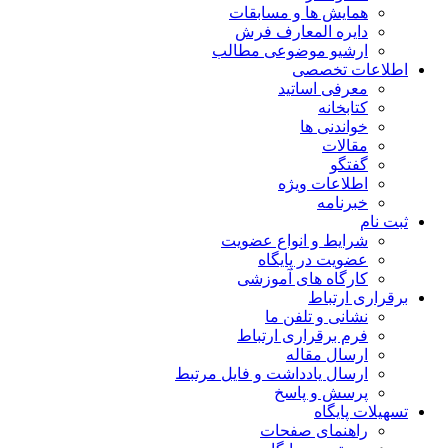
همایش ها و مسابقات
دایره المعارف فرش
ارشیو موضوعی مطالب
اطلاعات تخصصی
معرفی اساتید
کتابخانه
خواندنی ها
مقالات
گفتگو
اطلاعات ویژه
خبرنامه
ثبت نام
شرایط و انواع عضویت
عضویت در پایگاه
کارگاه های آموزشی
برقراری ارتباط
نشانی و تلفن ما
فرم برقراری ارتباط
ارسال مقاله
ارسال یادداشت و فایل مرتبط
پرسش و پاسخ
تسهیلات پایگاه
راهنمای صفحات