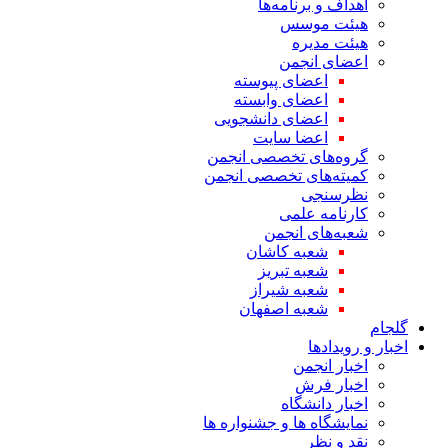
اهداف و برنامه‌ها
هیئت موسس
هیئت مدیره
اعضای انجمن
اعضای پیوسته
اعضای وابسته
اعضای دانشجویی
اعضا سایت
گروه‌های تخصصی انجمن
کمیته‌های تخصصی انجمن
نظرسنجی
کارنامه علمی
شعبه‌های انجمن
شعبه کاشان
شعبه تبریز
شعبه شیراز
شعبه اصفهان
گلجام
اخبار و رویدادها
اخبار انجمن
اخبار فرش
اخبار دانشگاه
نمایشگاه ها و جشنواره ها
نقد و نظر