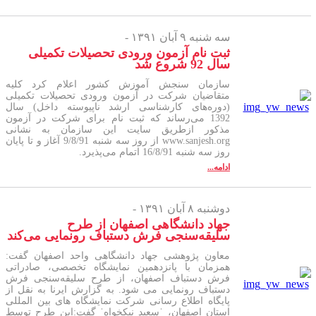
سه شنبه ۹ آبان ۱۳۹۱ -
ثبت نام آزمون ورودی تحصیلات تکمیلی
سال 92 شروع شد
سازمان سنجش آموزش کشور اعلام کرد کلیه
متقاضیان شرکت در آزمون ورودی تحصیلات تکمیلی
(دوره‌های کارشناسی ارشد ناپیوسته داخل) سال
1392 می‌رساند که ثبت نام برای شرکت در آزمون
مذکور ازطریق سایت این سازمان به نشانی
www.sanjesh.org از روز سه شنبه 9/8/91 آغاز و تا پایان
روز سه شنبه 16/8/91 اتمام می‌پذیرد.
ادامه...
دوشنبه ۸ آبان ۱۳۹۱ -
جهاد دانشگاهی اصفهان از طرح
سلیقه‌سنجی فرش دستباف رونمایی می‌کند
معاون پژوهشی جهاد دانشگاهی واحد اصفهان گفت:
همزمان با پانزدهمین نمایشگاه تخصصی، صادراتی
فرش دستباف اصفهان، از طرح سلیقه‌سنجی فرش
دستباف رونمایی می شود. به گزارش ایرنا به نقل از
پایگاه اطلاع رسانی شرکت نمایشگاه های بین المللی
استان اصفهان، ˈسعید نیکخواهˈ گفت:این طرح توسط