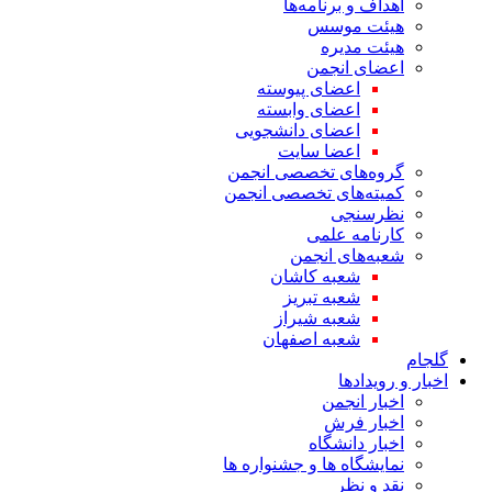
اهداف و برنامه‌ها
هیئت موسس
هیئت مدیره
اعضای انجمن
اعضای پیوسته
اعضای وابسته
اعضای دانشجویی
اعضا سایت
گروه‌های تخصصی انجمن
کمیته‌های تخصصی انجمن
نظرسنجی
کارنامه علمی
شعبه‌های انجمن
شعبه کاشان
شعبه تبریز
شعبه شیراز
شعبه اصفهان
گلجام
اخبار و رویدادها
اخبار انجمن
اخبار فرش
اخبار دانشگاه
نمایشگاه ها و جشنواره ها
نقد و نظر