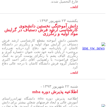
فارغ التحصیل شدند.
ادامه...
یکشنبه ۲۳ شهریور ۱۳۹۳ -
دانش آموختگی نخستین دانشجوی
کارشناسی ارشد فرش دستباف در گرایش
مواد اولیه و رنگرزی
نخستین دانش آموخته مقطع کارشناسی ارشد فرش
دستباف در گرایش مواد اولیه و رنگرزی در دانشگاه
کاشان از پایان‌نامه خود دفاع کرد.«ربابه تقی‌زاده
بروجنی» از پایان نامه خود تحت عنوان «عصاره گیری و
رنگرزی الیاف پشم با رنگزای پوست گردو به کمک
امواج فراصوت» با راهنمایی آقای دکتر احمد اکبری
دانشیار گروه فرش دانشگاه کاشان با درجه عالی دفاع
کرد.
ادامه...
شنبه ۲۲ شهریور ۱۳۹۳ -
اطلاعیه پذیرش دوره mba
اطلاعیه پذیرش دوره mba دانشگاه تهراندرراستای
آموزش عالی و ایجاد فرصتهای شغلی بیشتر برای دانش
پذیرانی که علاقه مند به استفاده از آموزش ها و تجارب