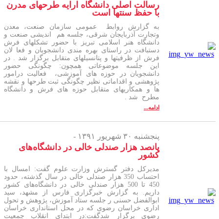
رسالت اصلی دانشگاه ارایه طرحهای مدرن
با حفظ سنتها است
به گزارش روابط عمومی سازمان صنعت، معدن
وتجارت آذربایجان شرقی، جلسه هم اندیشی صنعت و
دانشگاه هنر اسلامی تبریز با حضور تشکلهای فرش
دستبافت در راستای بهره مندی دانشجویان و فعا لان
فرش از ظرفیتها و پتانسیلهای متقابل برگزار شد . در
این جلسه موضوعاتی همچون: چگونگی حضور
دانشجویان در حوزه های آموزشی، فعالیت درامور
پژوهشی و اقداماتی نظیر چگونگی ثبت طرحها و نقشه
ها و همکاریهای متقابل حوزه های فرش و دانشگاه
مطرح شد .
ادامه...
پنجشنبه ۳۰ شهریور ۱۳۹۱ -
پانصد هزار صندلی خالی در دانشگاه‌های
کشور
مدیرکل دفتر گسترش وزارت علوم گفت: امسال با
احتساب 350 هزار صندلی خالی در سال گذشته، حدود
450 تا 500 هزار صندلی خالی در دانشگاه‌های کشور
داریم. به گزارش خبرگزاری فارس از مشهد، سید
ابوالفضل حسنی ر جلسه ستاد آموزش، پژوهش و تحول
اداری خراسان رضوی که در محل استانداری خراسان
رضوی برگزار شدگفت:در ابتدای انقلاب جمعیت