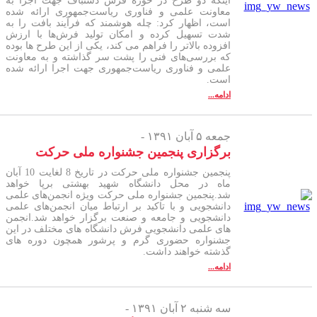
اینکه دو طرح در حوزه فرش دستباف جهت اجرا به
معاونت علمی و فناوری ریاست‌جمهوری ارائه شده
است، اظهار کرد: چله هوشمند که فرآیند بافت را به
شدت تسهیل کرده و امکان تولید فرش‌ها با ارزش
افزوده بالاتر را فراهم می کند، یکی از این طرح ها بوده
که بررسی‌های فنی را پشت سر گذاشته و به معاونت
علمی و فناوری ریاست‌جمهوری جهت اجرا ارائه شده
است.
ادامه...
جمعه ۵ آبان ۱۳۹۱ -
برگزاری پنجمین جشنواره ملی حرکت
پنجمین جشنواره ملی حرکت در تاریخ 8 لغایت 10 آبان
ماه در محل دانشگاه شهید بهشتی برپا خواهد
شد.پنجمین جشنواره ملی حرکت ویژه انجمن‌های علمی
دانشجویی و با تاکید بر ارتباط میان انجمن‌های علمی
دانشجویی و جامعه و صنعت برگزار خواهد شد.انجمن
های علمی دانشجویی فرش دانشگاه های مختلف در این
جشنواره حضوری گرم و پرشور همچون دوره های
گذشته خواهند داشت.
ادامه...
سه شنبه ۲ آبان ۱۳۹۱ -