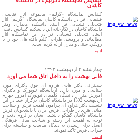
گشایش نمایشگاه «گزلیم» در دانشگاه
کاشان
گشایش نمایشگاه «گزلیم» مجموعه آثار فتحعلی
قشقایی فر در دانشگاه کاشان نمایشگاه "گزلیم" آثار
فتحعلی قشقایی فر استاد دانشکده معماری وهنر
دانشگاه کاشان در نگارخانه این دانشکده گشایش یافت.
استاد فتحعلی قشقایی فر در این نمایشگاه آثار
مطالعاتی و پژوهشی طراحی گلیم بافته های خود را با
رویکرد سنتی و مدرن ارائه کرده است.
ادامه...
چهارشنبه ۴ اردیبهشت ۱۳۹۲ -
قالی بهشت را به داخل اتاق شما می آورد
سخنرانی دکتر هادی هزاوه ای فوق دکترای موزه
شناسی و موزه داری ازدانشگاه نیویورک و دکترای
آموزش هنر از دانشگاه کلمبیای نیویورک امروز چهارم
اردیبهشت 1392 در دانشگاه کاشان برگزار شد. در این
نشست دکتر هزاوه ای پیرامون اهمیت فرش و شناخت
مبانی هنری در طراحی فرش ایران با دانشجویان فرش
دانشگاه کاشان گفتگو داشتند. ایشان بر لزوم دقت و
توجه به اهمیت این رشته و شناخت مبانی فرهنگی
اصیل برای رسیدن به دیدگاه مناسب و شایسته برای
طراحی فرش تاکید نمودند.
ادامه...