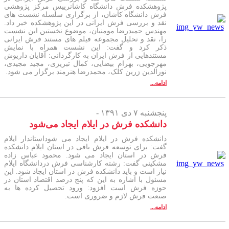
پژوهشکده فرش دانشگاه کاشانرییس مرکز پژوهشی
فرش دانشگاه کاشان، از برگزاری سلسله نشست های
نقد و بررسی فرش ایرانی در این پژوهشکده خبر داد.
مهندس حمیدرضا مومنیان، موضوع نخستین این نشست
را، نقد و تحلیل مجموعه فیلم های مستند فرش ایرانی
ذکر کرد و گفت: این نشست همراه با نمایش
مستندهایی از فرش ایران به کارگردانی: آقایان داریوش
مهرجویی، بهرام بیضایی، کمال تبریزی، مجید مجیدی،
نورالدین زرین کلک، محمدرضا هنرمند برگزار می شود.
ادامه...
پنجشنبه ۷ دی ۱۳۹۱ -
دانشکده فرش در ایلام ایجاد می‌شود
دانشکده فرش در ایلام ایجاد می شوداستاندار ایلام
گفت: برای توسعه فرش بافی در استان ایلام دانشکده
فرش در استان ایجاد می شود. محمود عباس زاده
مشکینی گفت: رشته کارشناسی فرش دردانشگاه ایلام
نیاز است و باید دانشکده فرش در استان ایجاد شود. این
مسئول با اشاره به این که پنج درصد اقتصاد استان در
حوزه فرش است افزود: ورود تحصیل کرده ها به
صنعت فرش لازم و ضروری است.
ادامه...