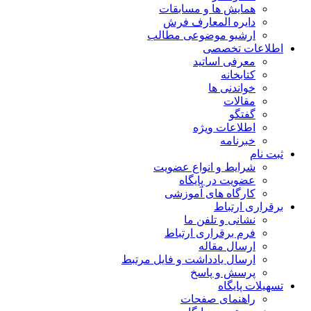
همایش ها و مسابقات
دایره المعارف فرش
ارشیو موضوعی مطالب
اطلاعات تخصصی
معرفی اساتید
کتابخانه
خواندنی ها
مقالات
گفتگو
اطلاعات ویژه
خبرنامه
ثبت نام
شرایط و انواع عضویت
عضویت در پایگاه
کارگاه های آموزشی
برقراری ارتباط
نشانی و تلفن ما
فرم برقراری ارتباط
ارسال مقاله
ارسال یادداشت و فایل مرتبط
پرسش و پاسخ
تسهیلات پایگاه
راهنمای صفحات