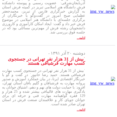
آذربایجان‌شرقی: عضویت رسمی و پیوسته دانشکده
فرش دانشگاه هنر اسلامی تبریز در کمیته فرش استان
به گزارش خبرگزاری فارس از تبریز، محمدجعفر
عظمایی صبح امروز در گفت‌وگو با خبرنگاران از
برگزاری جلسه‌ای با دانشگاه هنر اسلامی در موضوع
فرش خبر داد و گفت: ایجاد امکان کارآموزی و کارورزی
دانشجویان رشته فرش از مهم‌ترین مسائلی بود که در
جلسه فوق بررسی شد.
ادامه...
دوشنبه ۲۰ آذر ۱۳۹۱ -
ˈبیش از 31 هزار نفر تهرانی در جستجوی
کسب مهارت فرشبافی هستند
ˈبیش از 31 هزار نفر تهرانی در جستجوی کسب مهارت
فرشبافی هستند. حمید رضا خانپورˈ در گفت و گو با
خبرنگار اقتصادی ایرنا، در بیان عملکرد آموزش و صدور
پروانه مهارت به فرشبافان و گلیم بافان استان تهران،
افزود: با حمایت دولت های نهم و دهم، اشتیاق جوانان به
یادگیری مهارت های قالیبافی بیشتر شده و 25 هزار و
129 فقره گواهینامه مهارت فنی و حرفه ای برای
جوانان جویای کار و علاقمندان صنعت فرش در استان
تهران صادر شده است.
ادامه...