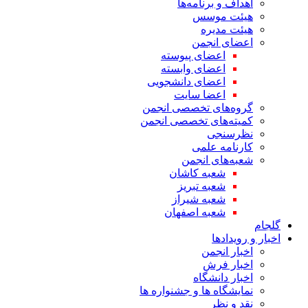
اهداف و برنامه‌ها
هیئت موسس
هیئت مدیره
اعضای انجمن
اعضای پیوسته
اعضای وابسته
اعضای دانشجویی
اعضا سایت
گروه‌های تخصصی انجمن
کمیته‌های تخصصی انجمن
نظرسنجی
کارنامه علمی
شعبه‌های انجمن
شعبه کاشان
شعبه تبریز
شعبه شیراز
شعبه اصفهان
گلجام
اخبار و رویدادها
اخبار انجمن
اخبار فرش
اخبار دانشگاه
نمایشگاه ها و جشنواره ها
نقد و نظر