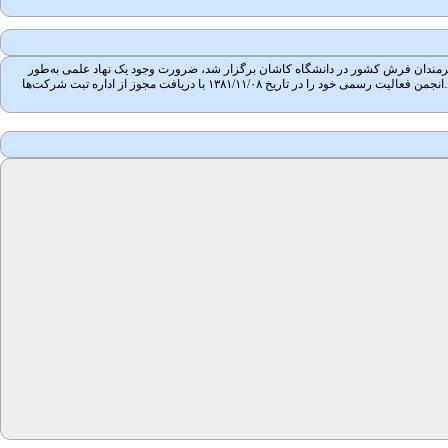
 جمعی از محققان، مؤلفان و هنرمندان فرش کشور در دانشگاه کاشان برگزار شد، ضرورت وجود یک نهاد علمی به‌طور
جدی احساس شد. پس از پیگیری و مکاتبات بسیار، در جلسه ۱۳۸۱/۰۳/۲۲ تأسیس انجمن علمی فرش ایران در کمیسیون انجمن‌های علمی وزارت علوم تحقیقات و فناوری به تصویب رسید.انجمن فعالیت رسمی خود را در تاریخ ۱۳۸۱/۱۱/۰۸ با دریافت مجوز از اداره تبت شرکت‌ها