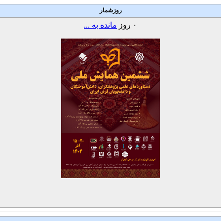
روزشمار
۰
روز
مانده به ...