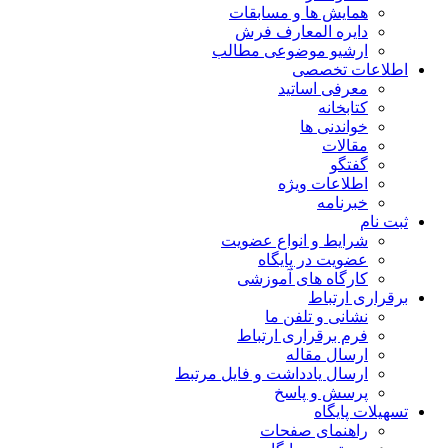
همایش ها و مسابقات
دایره المعارف فرش
ارشیو موضوعی مطالب
اطلاعات تخصصی
معرفی اساتید
کتابخانه
خواندنی ها
مقالات
گفتگو
اطلاعات ویژه
خبرنامه
ثبت نام
شرایط و انواع عضویت
عضویت در پایگاه
کارگاه های آموزشی
برقراری ارتباط
نشانی و تلفن ما
فرم برقراری ارتباط
ارسال مقاله
ارسال یادداشت و فایل مرتبط
پرسش و پاسخ
تسهیلات پایگاه
راهنمای صفحات