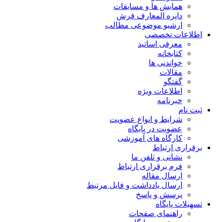
همایش ها و مسابقات
دایره المعارف فرش
ارشیو موضوعی مطالب
اطلاعات تخصصی
معرفی اساتید
کتابخانه
خواندنی ها
مقالات
گفتگو
اطلاعات ویژه
خبرنامه
ثبت نام
شرایط و انواع عضویت
عضویت در پایگاه
کارگاه های آموزشی
برقراری ارتباط
نشانی و تلفن ما
فرم برقراری ارتباط
ارسال مقاله
ارسال یادداشت و فایل مرتبط
پرسش و پاسخ
تسهیلات پایگاه
راهنمای صفحات