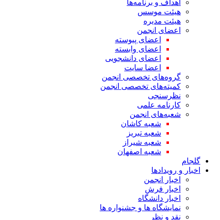
اهداف و برنامه‌ها
هیئت موسس
هیئت مدیره
اعضای انجمن
اعضای پیوسته
اعضای وابسته
اعضای دانشجویی
اعضا سایت
گروه‌های تخصصی انجمن
کمیته‌های تخصصی انجمن
نظرسنجی
کارنامه علمی
شعبه‌های انجمن
شعبه کاشان
شعبه تبریز
شعبه شیراز
شعبه اصفهان
گلجام
اخبار و رویدادها
اخبار انجمن
اخبار فرش
اخبار دانشگاه
نمایشگاه ها و جشنواره ها
نقد و نظر