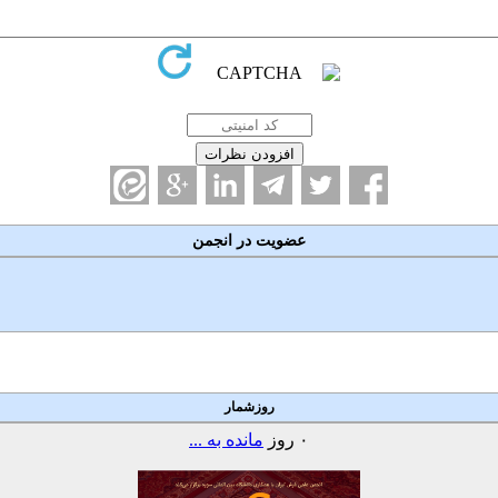
عضویت در انجمن
روزشمار
۰
روز
مانده به ...