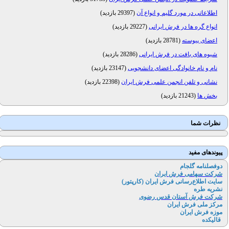
اطلاعاتی در مورد گلیم و انواع آن
(
29397 بازدید
)
انواع گره ها در فرش ایرانی
(
29227 بازدید
)
اعضای پیوسته
(
28781 بازدید
)
شیوه های بافت در فرش ایرانی
(
28286 بازدید
)
نام و نام خانوادگی اعضای دانشجویی
(
23147 بازدید
)
نشانی و تلفن انجمن علمی فرش ایران
(
22398 بازدید
)
بخش ها
(
21243 بازدید
)
نظرات شما
پیوندهای مفید
دوفصلنامه گلجام
شرکت سهامی فرش ایران
سایت اطلاع‌رسانی فرش ایران (کارپتور
)
نشریه طره
شرکت فرش آستان قدس رضوی
مرکز ملی فرش ایران
موزه فرش ایران
قالیکده