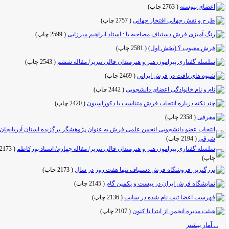
اعضای پیوسته
(
2763 چاپ
)
طرح و نقش جهانی افتخار جهانی
(
2757 چاپ
)
رنگ آمیزی فرش دستباف مصاحبه با : استاد ابراهیم میرزایی
(
2599 چاپ
)
فرش معیوب ؟ (بخش اول)
(
2581 چاپ
)
سلسله گفتاری پیرامون هنر و هنرمندان قالی تبریز/ مقاله ششم
(
2543 چاپ
)
شیوه های بافت در فرش ایرانی
(
2469 چاپ
)
نام و نام خانوادگی اعضای دانشجویی
(
2442 چاپ
)
چند نکته درباره انتخاب فرش متناسب با دکوراسیون
(
2420 چاپ
)
معرفی
(
2358 چاپ
)
انتخاب عضو دانشجویی انجمن علمی فرش به عنوان پژوهشگر برگزیده استان آذربایجان
شرقی
(
2194 چاپ
)
سلسله گفتاری پیرامون هنر و هنرمندان قالی تبریز/ مقاله چهارم/ استاد پورکاظم
(
2173
چاپ
)
بزرگترین فروشگاه فرش دستباف تنها هفت روز در سال
(
2173 چاپ
)
نمایشگاه فرش ایران در بیست و یکمین گام
(
2145 چاپ
)
فهرست اعضا ثبت نام شده در سایت
(
2136 چاپ
)
هیئت مدیره انجمن از ابتدا تا کنون
(
2107 چاپ
)
... آمار بیشتر