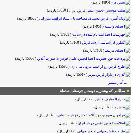
بخش ها
(
18951 بازدید
)
هیئت موسس انجمن علمی فرش ایران
(
18550 بازدید
)
رنگ آمیزی فرش دستباف مصاحبه با : استاد ابراهیم میرزایی
(
18505 بازدید
)
اعضای وابسته
(
17951 بازدید
)
فهرست اعضا ثبت نام شده در سایت
(
17803 بازدید
)
کنکور کارشناسی ارشد فرش
(
17160 بازدید
)
اعضای مرتبط
(
17100 بازدید
)
پرداخت حق عضویت اعضا انجمن علمی فرش به صورت آنلاین
(
15606 بازدید
)
طرح فرش رو از جیبم بیرون می‌یارم!
(
15585 بازدید
)
گذری در بازار فرش تبریز
(
15017 بازدید
)
... آمار بیشتر
مطالبی که بیشتر به دوستان فرستاده شده‌اند
دایره المعارف فرش
(
177 ارسال
)
بخش ها
(
168 ارسال
)
فراخوان سومین دوسالانه عکس فرش دستباف
(
148 ارسال
)
اطلاعیه انجمن علمی فرش ایران
(
147 ارسال
)
طرح و نقش جهانی افتخار جهانی
(
147 ارسال
)