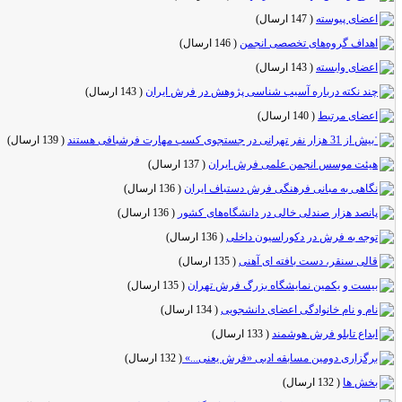
اعضای پیوسته
(
147 ارسال
)
اهداف گروه‌های تخصصی انجمن
(
146 ارسال
)
اعضای وابسته
(
143 ارسال
)
چند نکته درباره آسیب شناسی پژوهش در فرش ایران
(
143 ارسال
)
اعضای مرتبط
(
140 ارسال
)
ˈبیش از 31 هزار نفر تهرانی در جستجوی کسب مهارت فرشبافی هستند
(
139 ارسال
)
هیئت موسس انجمن علمی فرش ایران
(
137 ارسال
)
نگاهی به مبانی فرهنگی فرش دستباف ایران
(
136 ارسال
)
پانصد هزار صندلی خالی در دانشگاه‌های کشور
(
136 ارسال
)
توجه به فرش در دکوراسیون داخلی
(
136 ارسال
)
قالی سنقر، دست بافته ای آهنی
(
135 ارسال
)
بیست و یکمین نمایشگاه بزرگ فرش تهران
(
135 ارسال
)
نام و نام خانوادگی اعضای دانشجویی
(
134 ارسال
)
ابداع تابلو فرش هوشمند
(
133 ارسال
)
برگزاری دومین مسابقه ادبی «فرش یعنی...»
(
132 ارسال
)
بخش ها
(
132 ارسال
)