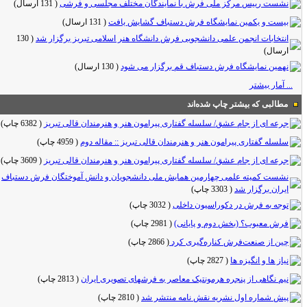
نشست رییس مرکز ملی فرش با نمایندگان مختلف مجلسی و فرشی
(
131 ارسال
)
بیست و یکمین نمایشگاه فرش دستباف گشایش یافت
(
131 ارسال
)
انتخابات انجمن علمی دانشجویی فرش دانشگاه هنر اسلامی تبریز برگزار شد
(
130
ارسال
)
نهمین نمایشگاه فرش دستباف قم برگزار می شود
(
130 ارسال
)
... آمار بیشتر
مطالبی که بیشتر چاپ شده‌اند
جرعه ای از جام عشق/ سلسله گفتاری پیرامون هنر و هنرمندان قالی تبریز
(
6382 چاپ
)
سلسله گفتاری پیرامون هنر و هنرمندان قالی تبریز :: مقاله دوم
(
4959 چاپ
)
جرعه ای از جام عشق/ سلسله گفتاری پیرامون هنر و هنرمندان قالی تبریز
(
3609 چاپ
)
نشست کمیته علمی چهارمین همایش ملی دانشجویان و دانش آموختگان فرش دستباف
ایران برگزار شد
(
3303 چاپ
)
توجه به فرش در دکوراسیون داخلی
(
3032 چاپ
)
فرش معیوب؟ (بخش دوم و پایانی)
(
2981 چاپ
)
چین از صنعت‌فرش کناره‌گیری کرد
(
2866 چاپ
)
نیاز ها و انگیزه ها
(
2827 چاپ
)
نیم نگاهی از پنجره هرمونتیک معاصر به فرشهای تصویری ایران
(
2813 چاپ
)
پیش شماره اول نشریه نقش نامه منتشر شد
(
2810 چاپ
)