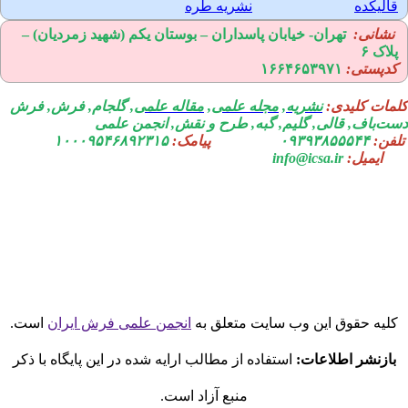
الیکده
نشریه طره
نشانی:
تهران-
خیابان پاسداران – بوستان یکم (شهید زمردیان) –
لاک ۶
دپستی:
۱۶۶۴۶۵۳۹۷۱
مات کلیدی:
نشریه
,
مجله علمی
,
مقاله علمی
, گلجام, فرش, فرش
ت‌باف, قالی, گلیم, گبه, طرح و نقش, انجمن علمی
فن:
۰۹۳۹۳۸۵۵۵۴۴
پیامک:
۱۰۰۰۹۵۴۶۸۹۲۳۱۵
ایمیل:
info@icsa.ir
لیه حقوق این وب سایت متعلق به
انجمن علمی فرش ایران
است.
بازنشر اطلاعات:
استفاده از مطالب ارایه شده در این پایگاه با ذکر
منبع آزاد است.