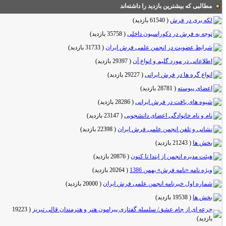
مطالبی که بیشترین بازدید را داشته‌اند
لکه بری در فرش
(
61540 بازدید
)
توجه به فرش در دکوراسیون داخلی
(
35758 بازدید
)
شرایط عضویت در انجمن علمی فرش ایران
(
31733 بازدید
)
اطلاعاتی در مورد گلیم و انواع آن
(
29397 بازدید
)
انواع گره ها در فرش ایرانی
(
29227 بازدید
)
اعضای پیوسته
(
28781 بازدید
)
شیوه های بافت در فرش ایرانی
(
28286 بازدید
)
نام و نام خانوادگی اعضای دانشجویی
(
23147 بازدید
)
نشانی و تلفن انجمن علمی فرش ایران
(
22398 بازدید
)
بخش ها
(
21243 بازدید
)
هیئت مدیره انجمن از ابتدا تا کنون
(
20876 بازدید
)
ویژه نامه «نامه فرش» بهمن 1386
(
20264 بازدید
)
شماره اول خبرنامه انجمن علمی فرش ایران
(
20000 بازدید
)
بخش ها
(
19538 بازدید
)
جرعه ای از جام عشق/ سلسله گفتاری پیرامون هنر و هنرمندان قالی تبریز
(
19223
بازدید
)