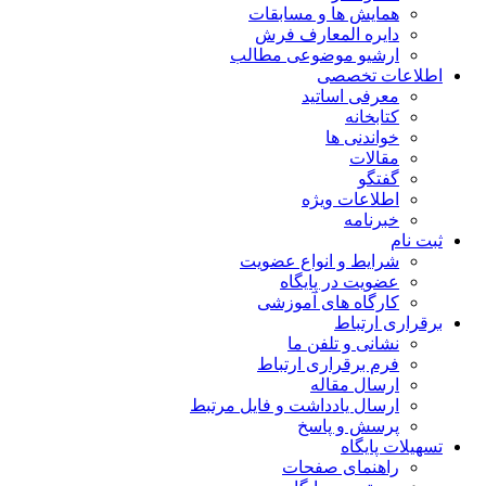
همایش ها و مسابقات
دایره المعارف فرش
ارشیو موضوعی مطالب
اطلاعات تخصصی
معرفی اساتید
کتابخانه
خواندنی ها
مقالات
گفتگو
اطلاعات ویژه
خبرنامه
ثبت نام
شرایط و انواع عضویت
عضویت در پایگاه
کارگاه های آموزشی
برقراری ارتباط
نشانی و تلفن ما
فرم برقراری ارتباط
ارسال مقاله
ارسال یادداشت و فایل مرتبط
پرسش و پاسخ
تسهیلات پایگاه
راهنمای صفحات