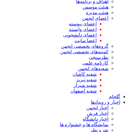
اهداف و برنامه‌ها
هیئت موسس
هیئت مدیره
اعضای انجمن
اعضای پیوسته
اعضای وابسته
اعضای دانشجویی
اعضا سایت
گروه‌های تخصصی انجمن
کمیته‌های تخصصی انجمن
نظرسنجی
کارنامه علمی
شعبه‌های انجمن
شعبه کاشان
شعبه تبریز
شعبه شیراز
شعبه اصفهان
گلجام
اخبار و رویدادها
اخبار انجمن
اخبار فرش
اخبار دانشگاه
نمایشگاه ها و جشنواره ها
نقد و نظر